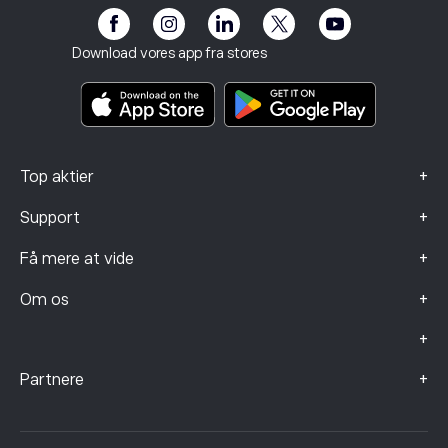
Risikooplysning
eToro Club
Impressum
Vilkår og betingelser
Investeringsforsikring
Download vores app fra stores
Nøgleinformationsdokumenter
Smart Portfolios
Data om klager (FCA-kunder)
+
Top aktier
+
Support
+
Få mere at vide
+
Om os
+
+
Partnere