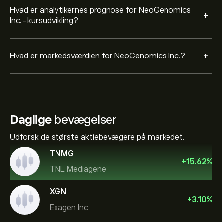
Hvad er analytikernes prognose for NeoGenomics
+
Inc.-kursudvikling?
+
Hvad er markedsværdien for NeoGenomics Inc.?
Daglige
bevægelser
Udforsk de største aktiebevægere på markedet.
TNMG
+
15.62
%
TNL Mediagene
XGN
+
3.10
%
Exagen Inc