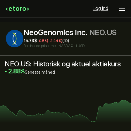
Log ind
NeoGenomics Inc.
NEO.US
15.73‎$‎
-0.56
(-3.44%)
(1D)
Forsinkede priser med
NASDAQ
•
i USD
NEO.US: Historisk og aktuel aktiekurs
‎2.88‎
Seneste måned