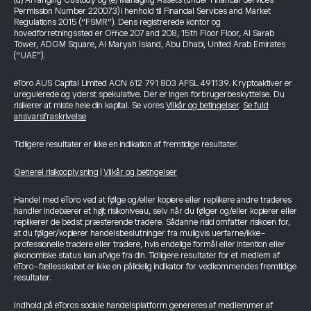
(d) Arranging Custody og (e) Managing Assets (under Financial Services
Permission Number 220073) i henhold til Financial Services and Market
Regulations 2015 (“FSMR”). Dens registrerede kontor og
hovedforretningssted er Office 207 and 208, 15th Floor Floor, Al Sarab
Tower, ADGM Square, Al Maryah Island, Abu Dhabi, United Arab Emirates
(“UAE”).
eToro AUS Capital Limited ACN 612 791 803 AFSL 491139. Kryptoaktiver er
uregulerede og yderst spekulative. Der er ingen forbrugerbeskyttelse. Du
risikerer at miste hele din kapital. Se vores
Vilkår og betingelser
.
Se fuld
ansvarsfraskrivelse
Tidligere resultater er ikke en indikation af fremtidige resultater.
Generel risikooplysning
|
Vilkår og betingelser
Handel med eToro ved at følge og/eller kopiere eller replikere andre traderes
handler indebærer et højt risikoniveau, selv når du følger og/eller kopierer eller
replikerer de bedst præsterende tradere. Sådanne risici omfatter risikoen for,
at du følger/kopierer handelsbeslutninger fra muligvis uerfarne/ikke-
professionelle tradere eller tradere, hvis endelige formål eller intention eller
økonomiske status kan afvige fra din. Tidligere resultater for et medlem af
eToro-fællesskabet er ikke en pålidelig indikator for vedkommendes fremtidige
resultater.
Indhold på eToros sociale handelsplatform genereres af medlemmer af