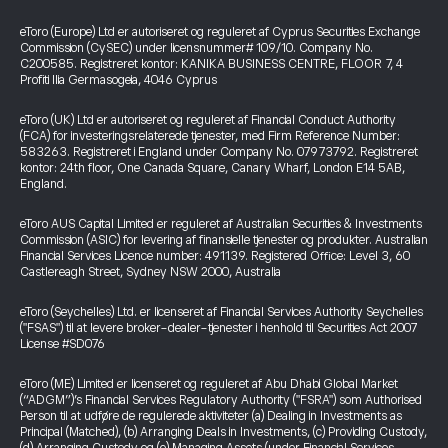
eToro (Europe) Ltd er autoriseret og reguleret af Cyprus Securities Exchange
Commission (CySEC) under licensnummer# 109/10. Company No.
C200585. Registreret kontor: KANIKA BUSINESS CENTRE, FLOOR 7, 4
Profiti Ilia Germasogeia, 4046 Cyprus
eToro (UK) Ltd er autoriseret og reguleret af Financial Conduct Authority
(FCA) for investeringsrelaterede tjenester, med Firm Reference Number:
583263. Registreret i England under Company No. 07973792. Registreret
kontor: 24th floor, One Canada Square, Canary Wharf, London E14 5AB,
England.
eToro AUS Capital Limited er reguleret af Australian Securities & Investments
Commission (ASIC) for levering af finansielle tjenester og produkter. Australian
Financial Services Licence number: 491139. Registered Office: Level 3, 60
Castlereagh Street, Sydney NSW 2000, Australia
eToro (Seychelles) Ltd. er licenseret af Financial Services Authority Seychelles
("FSAS") til at levere broker-dealer-tjenester i henhold til Securities Act 2007
License #SD076
eToro (ME) Limited er licenseret og reguleret af Abu Dhabi Global Market
(“ADGM”)’s Financial Services Regulatory Authority ("FSRA") som Authorised
Person til at udføre de regulerede aktiviteter (a) Dealing in Investments as
Principal (Matched), (b) Arranging Deals in Investments, (c) Providing Custody,