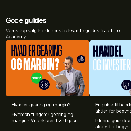
Gode
guides
Vores top valg for de mest relevante guides fra eToro
Academy
Den aktuelle NEO.US-aktiekurs er 15.73‎$‎.
Hvad er gearing og margin?
En guide til hande
aktier for begyn
Hvordan fungerer gearing og
margin? Vi forklarer, hvad gearing
I denne guide k
Det gennemsnitlige kursmål for NeoGenomics Inc. er
er, og hvordan investorer kan
aktier for begy
15.73‎$‎.
Tilmeld dig
på eToro for at se analytikernes