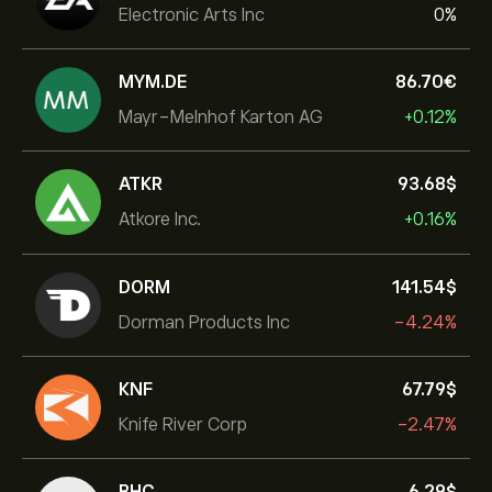
Electronic Arts Inc
0%
MYM.DE
86.70‎€‎
Mayr-Melnhof Karton AG
+0.12%
ATKR
93.68‎$‎
Atkore Inc.
+0.16%
DORM
141.54‎$‎
Dorman Products Inc
-4.24%
KNF
67.79‎$‎
Knife River Corp
-2.47%
BHC
6.29‎$‎