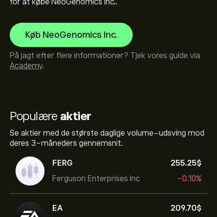
for at købe NeoGenomics Inc..
Køb NeoGenomics Inc.
På jagt efter flere informationer? Tjek vores guide via
Academy
.
Populære
aktier
Se aktier med de største daglige volume-udsving mod
deres 3-måneders gennemsnit.
FERG
255.25‎$‎
Ferguson Enterprises Inc
-0.10%
EA
209.70‎$‎