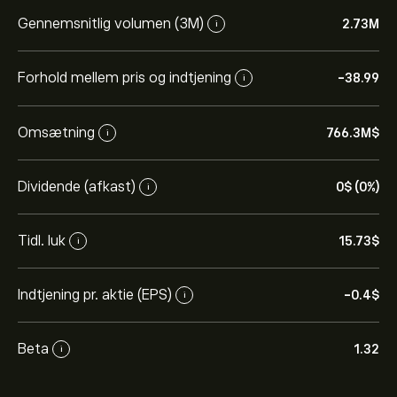
Gennemsnitlig volumen (3M)
2.73M
i
Forhold mellem pris og indtjening
-38.99
i
Omsætning
766.3M‎$‎
i
Dividende (afkast)
0‎$‎ (0%)
i
Tidl. luk
15.73‎$‎
i
Indtjening pr. aktie (EPS)
-0.4‎$‎
i
Beta
1.32
i