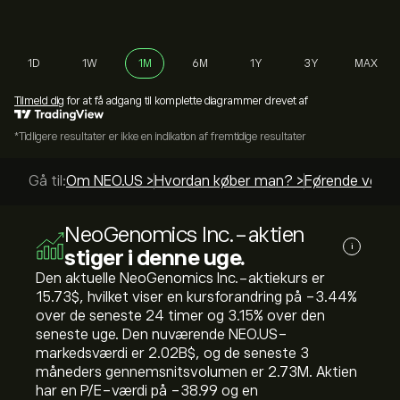
1D
1W
1M
6M
1Y
3Y
MAX
Tilmeld dig
for at få adgang til komplette diagrammer drevet af
*Tidligere resultater er ikke en indikation af fremtidige resultater
Gå til:
Om NEO.US >
Hvordan køber man? >
Førende vejled
NeoGenomics Inc.-aktien
i
stiger i denne uge.
Den aktuelle NeoGenomics Inc.-aktiekurs er
15.73‎$‎, hvilket viser en kursforandring på ‎-3.44‎%
over de seneste 24 timer og ‎3.15‎% over den
seneste uge. Den nuværende NEO.US-
markedsværdi er 2.02B‎$‎, og de seneste 3
måneders gennemsnitsvolumen er 2.73M. Aktien
har en P/E-værdi på -38.99 og en