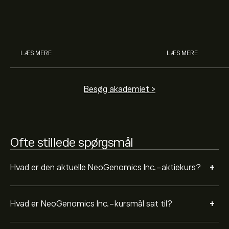
bruge gearing og margin til at
hvad aktier er, 
aktieanbefaling og kursmål.
øge deres købekraft.
investerer i akti
man handler med 
Aktieanalytikeres forventninger og prognoser for
NeoGenomics Inc. bygger på markedstrends, finansielle
rapporter og forventet vækst. Se den nyeste prognose
LÆS MERE
LÆS MERE
for aktiens kursudvikling.
Markedsværdien af NeoGenomics Inc. er 2.02B‎$‎ USD
Besøg akademiet >
Ofte stillede spørgsmål
+
Hvad er den aktuelle NeoGenomics Inc.-aktiekurs?
+
Hvad er NeoGenomics Inc.-kursmål sat til?