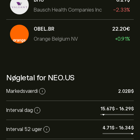
Bausch Health Companies Inc
-2.33%
OBEL.BR
22.20‎€‎
Orange Belgium NV
+0.91%
Nøgletal for NEO.US
Markedsværdi
2.02B‎$‎
i
15.67‎$‎
-
16.29‎$‎
Interval dag
i
4.71‎$‎
-
16.34‎$‎
Interval 52 uger
i