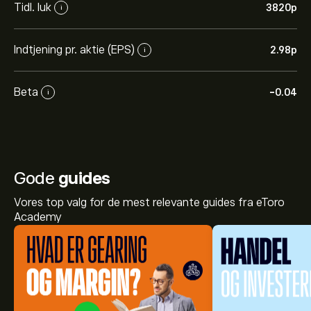
Tidl. luk
3820‎p‎
i
Indtjening pr. aktie (EPS)
2.98‎p‎
i
Beta
-0.04
i
Gode
guides
Vores top valg for de mest relevante guides fra eToro
Academy