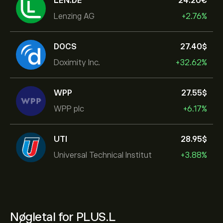
LEN.DE
24.20‎€‎
Lenzing AG
+2.76%
DOCS
27.40‎$‎
Doximity Inc.
+32.62%
WPP
27.55‎$‎
WPP plc
+6.17%
UTI
28.95‎$‎
Universal Technical Institut
+3.88%
Nøgletal for PLUS.L