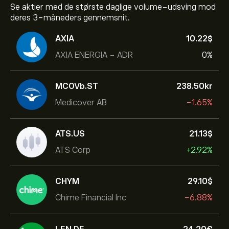
Se aktier med de største daglige volume-udsving mod
deres 3-måneders gennemsnit.
AXIA
10.22‎$‎
AXIA ENERGIA - ADR
0%
MCOVb.ST
238.50‎kr‎
Medicover AB
-1.65%
ATS.US
21.13‎$‎
ATS Corp
+2.92%
CHYM
29.10‎$‎
Chime Financial Inc
-6.88%