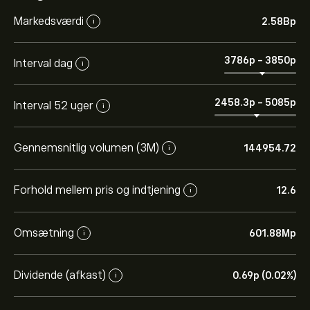
Markedsværdi
2.58B‎p‎
i
3786‎p‎
-
3850‎p‎
Interval dag
i
2458.3‎p‎
-
5085‎p‎
Interval 52 uger
i
Gennemsnitlig volumen (3M)
144954.72
i
Forhold mellem pris og indtjening
12.6
i
Omsætning
601.88M‎p‎
i
Dividende (afkast)
0.69‎p‎ (0.02%)
i