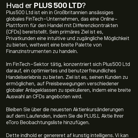
Hvad er
PLUS 500 LTD
?
Plus500 Ltd ist ein in Großbritannien ansässiges
globales FinTech-Unternehmen, das eine Online-
Plattform für den Handel mit Differenzkontrakten
(CFDs) bereitstellt. Sein primäres Ziel ist es,
Privatkunden eine intuitive und zugängliche Möglichkeit
zu bieten, weltweit eine breite Palette von
Finanzinstrumenten zu handeln.
Im FinTech-Sektor tätig, konzentriert sich Plus500 Ltd
darauf, ein optimiertes und benutzerfreundliches
Handelserlebnis zu bieten. Ziel ist es, seinen Kunden zu
ermöglichen, auf Preisbewegungen verschiedener
globaler Anlageklassen zu spekulieren, indem eine breite
Auswahl an CFDs angeboten wird.
Bleiben Sie über die neuesten Aktienkursänderungen
auf dem Laufenden, indem Sie die PLUS.L Aktie Ihrer
eToro Beobachtungsliste hinzufügen.
Den aktuelle PLUS.L-aktiekurs er 3,820.00‎p‎.
Dette indhold er genereret af kunstig intelligens. Vi kan