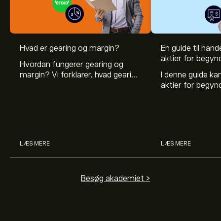
Hvad er gearing og margin?
En guide til hande
aktier for begyn
Hvordan fungerer gearing og
margin? Vi forklarer, hvad gearing
I denne guide k
er, og hvordan investorer kan
aktier for begy
bruge gearing og margin til at
hvad aktier er, 
øge deres købekraft.
investerer i akti
man handler med 
LÆS MERE
LÆS MERE
Besøg akademiet >