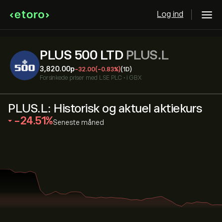
Log ind
PLUS 500 LTD
PLUS.L
3,820.00‎p‎
-32.00
(-0.83%)
(1D)
Forsinkede priser med
LSE PLC
•
i GBX
PLUS.L: Historisk og aktuel aktiekurs
‎-24.51‎
Seneste måned