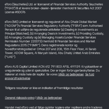
eToro (Seychelles) Ltd. er licenseret af Financial Services Authority Seychelles
("FSAS") til at levere broker-dealer-tjenester i henhold til Securities Act 2007
License #SD076
eToro (ME) Limited er licenseret og reguleret af Abu Dhabi Global Market
(“ADGM”)’s Financial Services Regulatory Authority ("FSRA") som Authorised
Person til at udføre de regulerede aktiviteter (a) Dealing in Investments as
Principal (Matched), (b) Arranging Deals in Investments, (c) Providing Custody,
(d) Arranging Custody og (e) Managing Assets (under Financial Services
Permission Number 220073) i henhold til Financial Services and Market
Regulations 2015 (“FSMR”). Dens registrerede kontor og
hovedforretningssted er Office 207 and 208, 15th Floor Floor, Al Sarab
Tower, ADGM Square, Al Maryah Island, Abu Dhabi, United Arab Emirates
(“UAE”).
eToro AUS Capital Limited ACN 612 791 803 AFSL 491139. Kryptoaktiver er
uregulerede og yderst spekulative. Der er ingen forbrugerbeskyttelse. Du
risikerer at miste hele din kapital. Se vores
Vilkår og betingelser
.
Se fuld
ansvarsfraskrivelse
Tidligere resultater er ikke en indikation af fremtidige resultater.
Generel risikooplysning
|
Vilkår og betingelser
Handel med eToro ved at følge og/eller kopiere eller replikere andre traderes