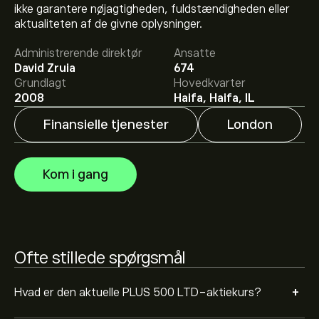
ikke garantere nøjagtigheden, fuldstændigheden eller
aktualiteten af de givne oplysninger.
Det gennemsnitlige kursmål for PLUS 500 LTD er
Administrerende direktør
Ansatte
3,820.00‎p‎.
Tilmeld dig
på eToro for at se analytikernes
David Zruia
674
aktieanbefaling og kursmål.
Grundlagt
Hovedkvarter
2008
Haifa, Haifa, IL
Aktieanalytikeres forventninger og prognoser for PLUS
500 LTD bygger på markedstrends, finansielle
Finansielle tjenester
London
rapporter og forventet vækst. Se den nyeste prognose
for aktiens kursudvikling.
Markedsværdien af PLUS 500 LTD er 2.58B‎p‎ USD
Kom i gang
Baseret på anbefalinger fra 0 analytikere for PLUS.L i de
sidste 3 måneder er den overordnede konsensus
Moderat køb.
Ofte stillede spørgsmål
+
Hvad er den aktuelle PLUS 500 LTD-aktiekurs?