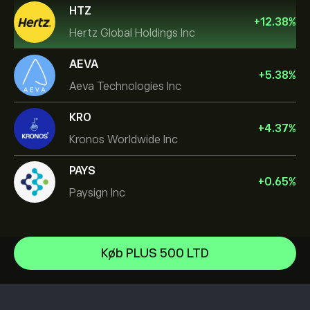
HTZ
+
12.38
%
Hertz Global Holdings Inc
AEVA
+
5.38
%
Aeva Technologies Inc
KRO
+
4.37
%
Kronos Worldwide Inc
PAYS
+
0.65
%
Paysign Inc
Micron Technology, Inc.
Køb PLUS 500 LTD
Vistra Corp
Hjælpecenter
Lam Research Corp
Sådan indbetaler du
Sådan fungerer CopyTrading
Applied Materials Inc