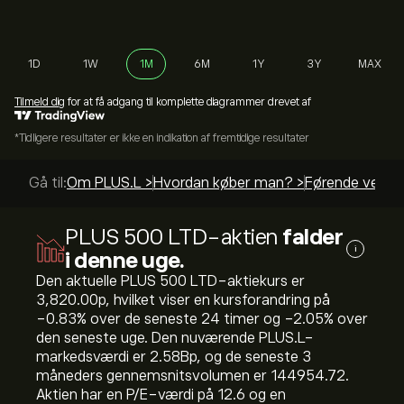
1D
1W
1M
6M
1Y
3Y
MAX
Tilmeld dig
for at få adgang til komplette diagrammer drevet af
*Tidligere resultater er ikke en indikation af fremtidige resultater
Gå til:
Om PLUS.L >
Hvordan køber man? >
Førende vejled
PLUS 500 LTD-aktien
falder
i
i denne uge.
Den aktuelle PLUS 500 LTD-aktiekurs er
3,820.00‎p‎, hvilket viser en kursforandring på
‎-0.83‎% over de seneste 24 timer og ‎-2.05‎% over
den seneste uge. Den nuværende PLUS.L-
markedsværdi er 2.58B‎p‎, og de seneste 3
måneders gennemsnitsvolumen er 144954.72.
Aktien har en P/E-værdi på 12.6 og en