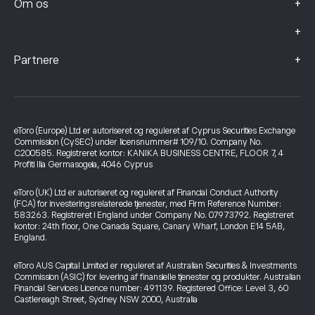
+
Om os
+
+
Partnere
eToro (Europe) Ltd er autoriseret og reguleret af Cyprus Securities Exchange
Commission (CySEC) under licensnummer# 109/10. Company No.
C200585. Registreret kontor: KANIKA BUSINESS CENTRE, FLOOR 7, 4
Profiti Ilia Germasogeia, 4046 Cyprus
eToro (UK) Ltd er autoriseret og reguleret af Financial Conduct Authority
(FCA) for investeringsrelaterede tjenester, med Firm Reference Number:
583263. Registreret i England under Company No. 07973792. Registreret
kontor: 24th floor, One Canada Square, Canary Wharf, London E14 5AB,
England.
eToro AUS Capital Limited er reguleret af Australian Securities & Investments
Commission (ASIC) for levering af finansielle tjenester og produkter. Australian
Financial Services Licence number: 491139. Registered Office: Level 3, 60
Castlereagh Street, Sydney NSW 2000, Australia