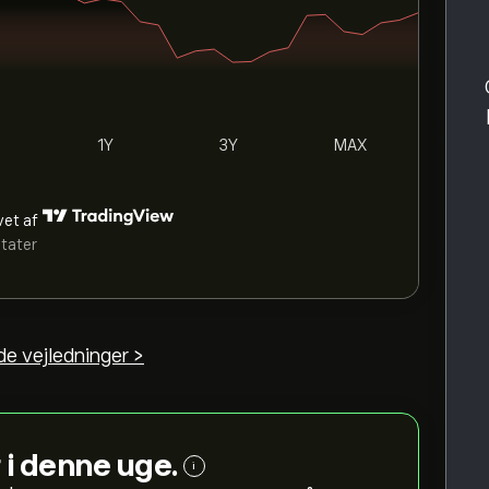
1Y
3Y
MAX
vet af
ltater
e vejledninger >
 i denne uge.
i