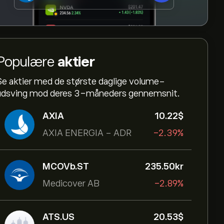
Populære
aktier
Se aktier med de største daglige volume-
udsving mod deres 3-måneders gennemsnit.
AXIA
10.22‎$‎
AXIA ENERGIA - ADR
-2.39%
MCOVb.ST
235.50‎kr‎
Medicover AB
-2.89%
ATS.US
20.53‎$‎