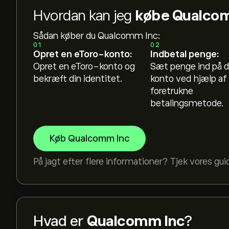
Hvordan kan jeg
købe Qualcom
Sådan køber du Qualcomm Inc:
01
02
Opret en eToro-konto:
Indbetal penge:
Opret en eToro-konto og
Sæt penge ind på d
bekræft din identitet.
konto ved hjælp af 
foretrukne
betalingsmetode.
Køb Qualcomm Inc
På jagt efter flere informationer? Tjek vores gui
Hvad er
Qualcomm Inc
?