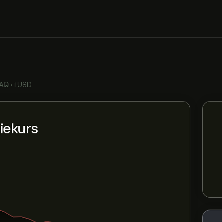
AQ
•
i USD
iekurs