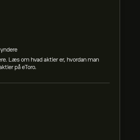
egyndere
ere. Læs om hvad aktier er, hvordan man
ktier på eToro.
r 163.80‎$‎.
Tilmeld dig
på eToro for at se