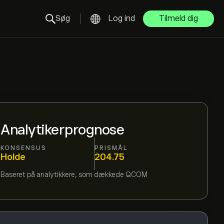
Søg
Log ind
Tilmeld dig
Analytikerprognose
KONSENSUS
PRISMÅL
Holde
204.75
Baseret på
analytikkere, som dækkede
QCOM