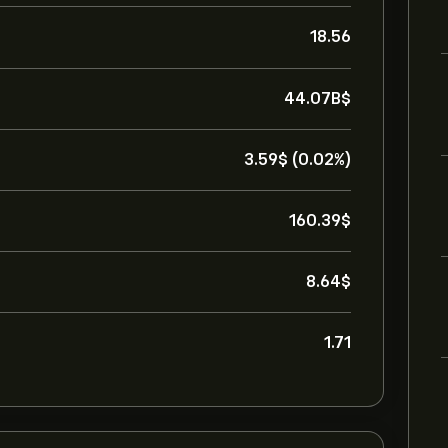
18.56
44.07B‎$‎
3.59‎$‎ (0.02%)
160.39‎$‎
8.64‎$‎
1.71