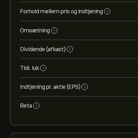
Forhold mellem pris og indtjening
i
Omsætning
i
Dividende (afkast)
i
Tidl. luk
i
Indtjening pr. aktie (EPS)
i
Beta
i