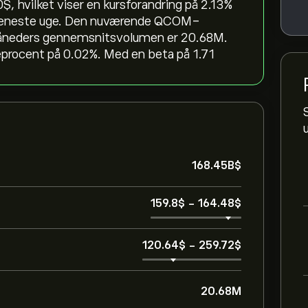
, hvilket viser en kursforandring på ‎2.13‎%
n seneste uge. Den nuværende QCOM-
 måneders gennemsnitsvolumen er 20.68M.
eprocent på 0.02%. Med en beta på 1.71
168.45B‎$‎
159.8‎$‎
-
164.48‎$‎
120.64‎$‎
-
259.72‎$‎
20.68M