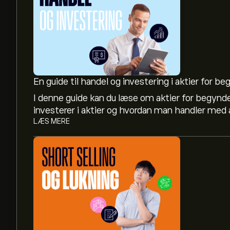
En guide til handel og investering i aktier for b
I denne guide kan du læse om aktier for begynd
investerer i aktier og hvordan man handler med a
LÆS MERE
Den aktuelle QCOM-aktiekurs er 163.80‎$‎.
Det gennemsnitlige kursmål for Qualcomm Inc e
analytikernes aktieanbefaling og kursmål.