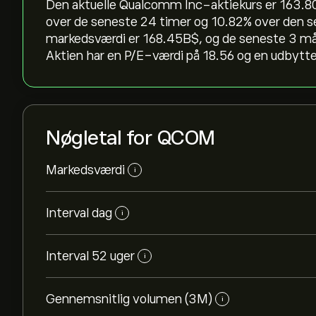
Den aktuelle Qualcomm Inc-aktiekurs er 163.80‎$‎
over de seneste 24 timer og ‎10.82‎% over de
markedsværdi er 168.45B‎$‎, og de seneste 3
Aktien har en P/E-værdi på 18.56 og en udbytt
Nøgletal for QCOM
Markedsværdi
i
Interval dag
i
Interval 52 uger
i
Gennemsnitlig volumen (3M)
i