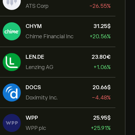
ATS Corp
-26.55%
CHYM
31.25‎$‎
Chime Financial Inc
+20.56%
LEN.DE
23.80‎€‎
Lenzing AG
+1.06%
DOCS
20.66‎$‎
Doximity Inc.
-4.48%
WPP
25.95‎$‎
WPP plc
+25.91%