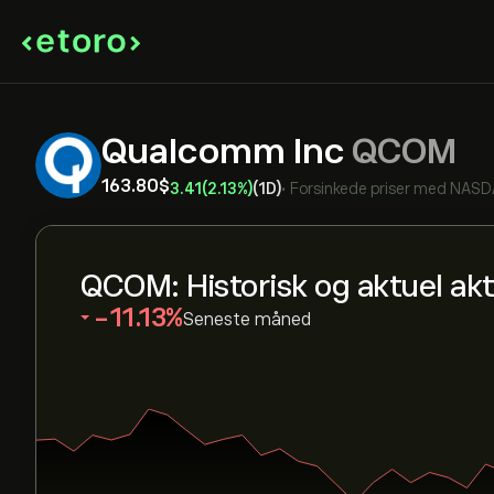
Qualcomm Inc
QCOM
163.80‎$‎
3.41
(2.13%)
(1D)
•
Forsinkede priser med
NASD
QCOM: Historisk og aktuel akt
‎-11.13‎
Seneste måned