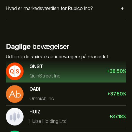
+
Hvad er markedsværdien for Rubico Inc?
Daglige
bevægelser
Udforsk de største aktiebevægere på markedet.
QNST
+
38.50
%
QuinStreet Inc
OABI
+
37.50
%
OmniAb Inc
HUIZ
+
37.18
%
Huize Holding Ltd