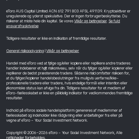
eToro AUS Capital Limited ACN 612 791 803 AFSL 491139. Kryptoaktiver er
uregulerede og yderst spekulative. Der er ingen forbrugerbeskyttelse. Du
risikerer at miste hele din kapital. Se vores
Vilkår og betingelser
.
Se fuld
ansvarsfraskrivelse
Tidligere resultater er ikke en indikation af fremtidige resultater.
Generel risikooplysning
|
Vilkår og betingelser
Handel med eToro ved at følge og/eller kopiere eller replikere andre traderes
handler indebærer et højt risikoniveau, selv når du følger og/eller kopierer eller
replikerer de bedst præsterende tradere. Sådanne risici omfatter risikoen for,
at du følger/kopierer handelsbeslutninger fra muligvis uerfarne/ikke-
professionelle tradere eller tradere, hvis endelige formål eller intention eller
økonomiske status kan afvige fra din. Tidligere resultater for et medlem af
eToro-fællesskabet er ikke en pålidelig indikator for vedkommendes fremtidige
resultater.
Indhold på eToros sociale handelsplatform genereres af medlemmer af
fællesskabet og indeholder ikke rådgivning eller anbefalinger fra eller på
vegne af eToro - Your Social Investment Network.
Copyright © 2006-2026 eToro - Your Social Investment Network, Alle
rettigheder forbeholdes.