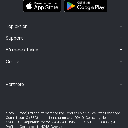
Data om klager (FCA-kunder)
+
Top aktier
+
Support
+
Få mere at vide
+
Om os
+
+
Partnere
eToro (Europe) Ltd er autoriseret og reguleret af Cyprus Securities Exchange
Commission (CySEC) under licensnummer# 109/10. Company No.
C200585. Registreret kontor: KANIKA BUSINESS CENTRE, FLOOR 7, 4
Profiti Ilia Germasogeia, 4046 Cyprus