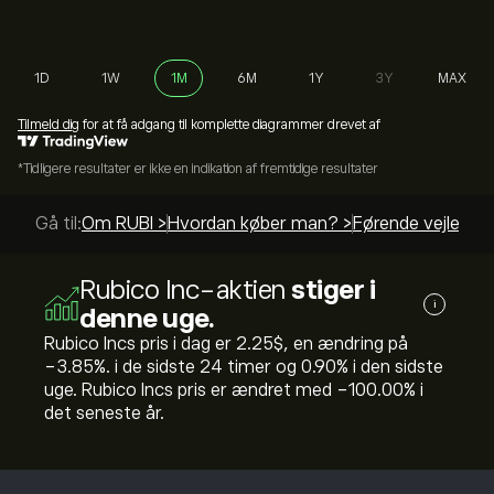
1D
1W
1M
6M
1Y
3Y
MAX
Tilmeld dig
for at få adgang til komplette diagrammer drevet af
*Tidligere resultater er ikke en indikation af fremtidige resultater
Gå til:
Om RUBI >
Hvordan køber man? >
Førende vejlednin
Rubico Inc-aktien
stiger i
i
denne uge.
Rubico Incs pris i dag er 2.25‎$‎, en ændring på
‎-3.85‎%. i de sidste 24 timer og ‎0.90‎% i den sidste
uge. Rubico Incs pris er ændret med ‎-100.00‎% i
det seneste år.