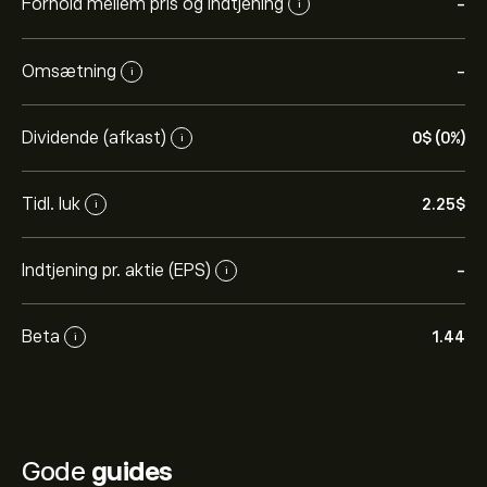
Forhold mellem pris og indtjening
-
i
Omsætning
-
i
Dividende (afkast)
0‎$‎ (0%)
i
Tidl. luk
2.25‎$‎
i
Indtjening pr. aktie (EPS)
-
i
Beta
1.44
i
Gode
guides