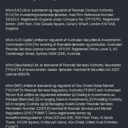
eToro (UK) Ltd er autoriseret og reguleret af Financial Conduct Authority
(FCA) for investeringsrelaterede tjenester, med Firm Reference Number:
583263. Registreret i England under Company No. 07973792. Registreret
kontor: 24th floor, One Canada Square, Canary Wharf, London E14 5AB,
England.
eToro AUS Capital Limited er reguleret af Australian Securities & Investments
Commission (ASIC) for levering af finansielle tjenester og produkter. Australian
Financial Services Licence number: 491139. Registered Office: Level 3, 60
Castlereagh Street, Sydney NSW 2000, Australia
eToro (Seychelles) Ltd. er licenseret af Financial Services Authority Seychelles
("FSAS") til at levere broker-dealer-tjenester i henhold til Securities Act 2007
License #SD076
eToro (ME) Limited er licenseret og reguleret af Abu Dhabi Global Market
(“ADGM”)’s Financial Services Regulatory Authority ("FSRA") som Authorised
Person til at udføre de regulerede aktiviteter (a) Dealing in Investments as
Principal (Matched), (b) Arranging Deals in Investments, (c) Providing Custody,
(d) Arranging Custody og (e) Managing Assets (under Financial Services
Permission Number 220073) i henhold til Financial Services and Market
Regulations 2015 (“FSMR”). Dens registrerede kontor og
hovedforretningssted er Office 207 and 208, 15th Floor Floor, Al Sarab
Tower, ADGM Square, Al Maryah Island, Abu Dhabi, United Arab Emirates
(“UAE”).