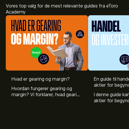
Vores top valg for de mest relevante guides fra eToro
Academy
Den aktuelle RUBI-aktiekurs er 2.25‎$‎.
Hvad er gearing og margin?
En guide til hande
aktier for begyn
Hvordan fungerer gearing og
margin? Vi forklarer, hvad gearing
I denne guide k
Det gennemsnitlige kursmål for Rubico Inc er 2.25‎$‎.
er, og hvordan investorer kan
aktier for begy
Tilmeld dig
på eToro for at se analytikernes
bruge gearing og margin til at
hvad aktier er, 
aktieanbefaling og kursmål.
øge deres købekraft.
investerer i akti
man handler med 
Aktieanalytikeres forventninger og prognoser for
Rubico Inc bygger på markedstrends, finansielle