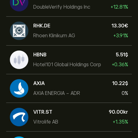
DoubleVerify Holdings Inc
+12.81%
RHK.DE
13.30‎€‎
Rhoen Klinikum AG
+3.91%
HBNB
5.51‎$‎
Hotel101 Global Holdings Corp
+0.36%
AXIA
10.22‎$‎
AXIA ENERGIA - ADR
0%
VITR.ST
90.00‎kr‎
Vitrolife AB
+1.35%