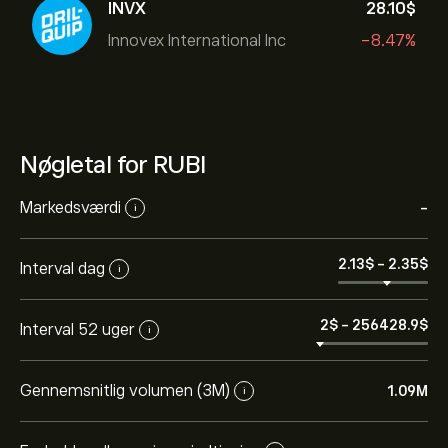
INVX
28.10‎$‎
Innovex International Inc
-8.47%
Nøgletal for RUBI
Markedsværdi
-
i
2.13‎$‎
-
2.35‎$‎
Interval dag
i
2‎$‎
-
256428.9‎$‎
Interval 52 uger
i
Gennemsnitlig volumen (3M)
1.09M
i