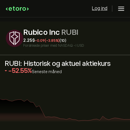
Log ind
Rubico Inc
RUBI
2.25‎$‎
-0.09
(-3.85%)
(1D)
Forsinkede priser med
NASDAQ
•
i USD
RUBI: Historisk og aktuel aktiekurs
‎-52.55‎
Seneste måned