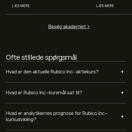
rapporter og forventet vækst. Se den nyeste prognose
LÆS MERE
LÆS MERE
for aktiens kursudvikling.
Markedsværdien af Rubico Inc er (Data er ikke
tilgængelige lige nu) USD
Besøg akademiet >
Ofte stillede spørgsmål
+
Hvad er den aktuelle Rubico Inc-aktiekurs?
+
Hvad er Rubico Inc-kursmål sat til?
Hvad er analytikernes prognose for Rubico Inc-
+
kursudvikling?