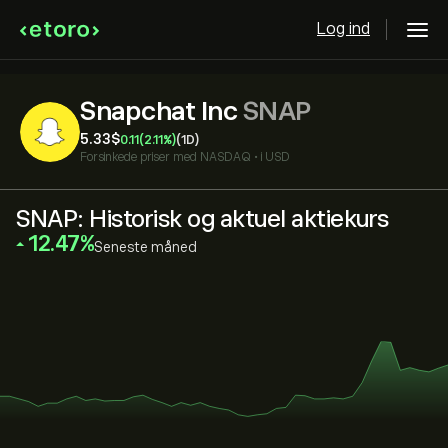
Log ind
Snapchat Inc
SNAP
5.33‎$‎
0.11
(2.11%)
(1D)
Forsinkede priser med
NASDAQ
•
i USD
SNAP: Historisk og aktuel aktiekurs
‎12.47‎
Seneste måned