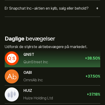
+
Er Snapchat Inc-aktien en køb, salg eller behold?
Daglige
bevægelser
Udforsk de største aktiebevægere på markedet.
QNST
+
38.50
%
QuinStreet Inc
OABI
+
37.50
%
OmniAb Inc
HUIZ
+
37.18
%
Huize Holding Ltd