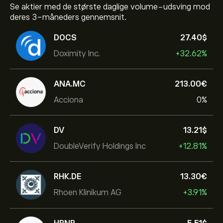
Se aktier med de største daglige volume-udsving mod
deres 3-måneders gennemsnit.
DOCS
27.40‎$‎
Doximity Inc.
+32.62%
ANA.MC
213.00‎€‎
Acciona
0%
DV
13.21‎$‎
DoubleVerify Holdings Inc
+12.81%
RHK.DE
13.30‎€‎
Rhoen Klinikum AG
+3.91%