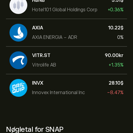
HBNB
5.51‎$‎
Hotel101 Global Holdings Corp
+0.36%
AXIA
10.22‎$‎
AXIA ENERGIA - ADR
0%
VITR.ST
90.00‎kr‎
Vitrolife AB
+1.35%
INVX
28.10‎$‎
Innovex International Inc
-8.47%
Nøgletal for SNAP