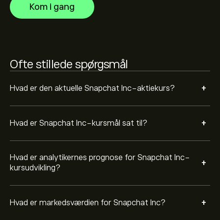
Kom i gang
Baseret på anbefalinger fra 27 analytikere for SNAP i de
sidste 3 måneder er den overordnede konsensus Holde.
Ofte stillede spørgsmål
+
Hvad er den aktuelle Snapchat Inc-aktiekurs?
+
Hvad er Snapchat Inc-kursmål sat til?
Hvad er analytikernes prognose for Snapchat Inc-
+
kursudvikling?
+
Hvad er markedsværdien for Snapchat Inc?