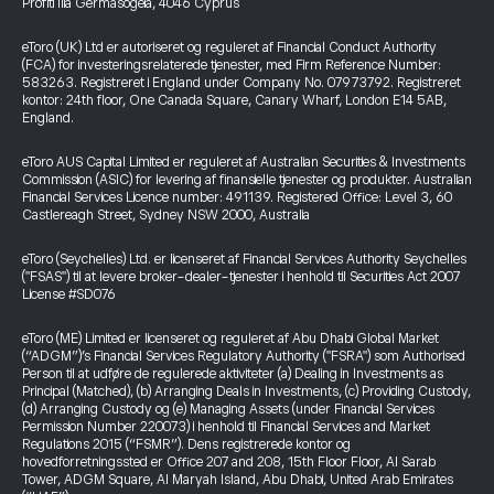
Profiti Ilia Germasogeia, 4046 Cyprus
eToro (UK) Ltd er autoriseret og reguleret af Financial Conduct Authority
(FCA) for investeringsrelaterede tjenester, med Firm Reference Number:
583263. Registreret i England under Company No. 07973792. Registreret
kontor: 24th floor, One Canada Square, Canary Wharf, London E14 5AB,
England.
eToro AUS Capital Limited er reguleret af Australian Securities & Investments
Commission (ASIC) for levering af finansielle tjenester og produkter. Australian
Financial Services Licence number: 491139. Registered Office: Level 3, 60
Castlereagh Street, Sydney NSW 2000, Australia
eToro (Seychelles) Ltd. er licenseret af Financial Services Authority Seychelles
("FSAS") til at levere broker-dealer-tjenester i henhold til Securities Act 2007
License #SD076
eToro (ME) Limited er licenseret og reguleret af Abu Dhabi Global Market
(“ADGM”)’s Financial Services Regulatory Authority ("FSRA") som Authorised
Person til at udføre de regulerede aktiviteter (a) Dealing in Investments as
Principal (Matched), (b) Arranging Deals in Investments, (c) Providing Custody,
(d) Arranging Custody og (e) Managing Assets (under Financial Services
Permission Number 220073) i henhold til Financial Services and Market
Regulations 2015 (“FSMR”). Dens registrerede kontor og
hovedforretningssted er Office 207 and 208, 15th Floor Floor, Al Sarab
Tower, ADGM Square, Al Maryah Island, Abu Dhabi, United Arab Emirates