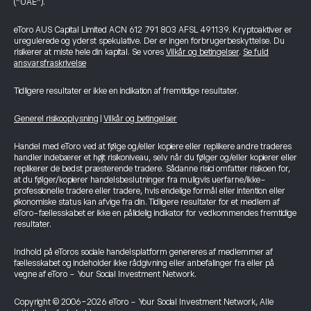
(“UAE”).
eToro AUS Capital Limited ACN 612 791 803 AFSL 491139. Kryptoaktiver er
uregulerede og yderst spekulative. Der er ingen forbrugerbeskyttelse. Du
risikerer at miste hele din kapital. Se vores
Vilkår og betingelser
.
Se fuld
ansvarsfraskrivelse
Tidligere resultater er ikke en indikation af fremtidige resultater.
Generel risikooplysning
|
Vilkår og betingelser
Handel med eToro ved at følge og/eller kopiere eller replikere andre traderes
handler indebærer et højt risikoniveau, selv når du følger og/eller kopierer eller
replikerer de bedst præsterende tradere. Sådanne risici omfatter risikoen for,
at du følger/kopierer handelsbeslutninger fra muligvis uerfarne/ikke-
professionelle tradere eller tradere, hvis endelige formål eller intention eller
økonomiske status kan afvige fra din. Tidligere resultater for et medlem af
eToro-fællesskabet er ikke en pålidelig indikator for vedkommendes fremtidige
resultater.
Indhold på eToros sociale handelsplatform genereres af medlemmer af
fællesskabet og indeholder ikke rådgivning eller anbefalinger fra eller på
vegne af eToro - Your Social Investment Network.
Copyright © 2006-2026 eToro - Your Social Investment Network, Alle