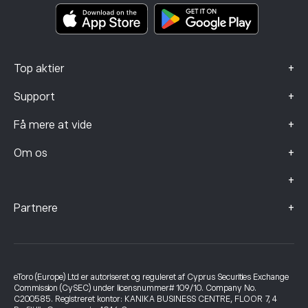
Data om klager (FCA-kunder)
+
Top aktier
+
Support
+
Få mere at vide
+
Om os
+
+
Partnere
eToro (Europe) Ltd er autoriseret og reguleret af Cyprus Securities Exchange
Commission (CySEC) under licensnummer# 109/10. Company No.
C200585. Registreret kontor: KANIKA BUSINESS CENTRE, FLOOR 7, 4