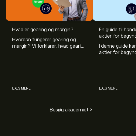
Hvad er gearing og margin?
En guide til hande
aktier for begyn
Hvordan fungerer gearing og
margin? Vi forklarer, hvad gearing
I denne guide k
er, og hvordan investorer kan
aktier for begy
bruge gearing og margin til at
hvad aktier er, 
øge deres købekraft.
investerer i akti
man handler med 
LÆS MERE
LÆS MERE
Besøg akademiet >