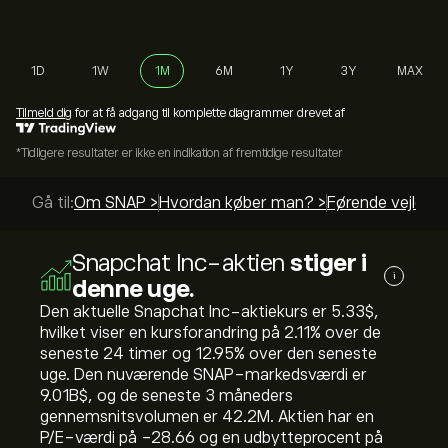
1D
1W
1M
6M
1Y
3Y
MAX
Tilmeld dig
for at få adgang til komplette diagrammer drevet af
*Tidligere resultater er ikke en indikation af fremtidige resultater
Gå til:
Om SNAP >
Hvordan køber man? >
Førende vejledni
Snapchat Inc-aktien
stiger i
i
denne uge.
Den aktuelle Snapchat Inc-aktiekurs er 5.33‎$‎,
hvilket viser en kursforandring på ‎2.11‎% over de
seneste 24 timer og ‎12.95‎% over den seneste
uge. Den nuværende SNAP-markedsværdi er
9.01B‎$‎, og de seneste 3 måneders
gennemsnitsvolumen er 42.2M. Aktien har en
P/E-værdi på -28.66 og en udbytteprocent på