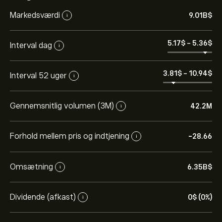
Markedsværdi
9.01B‎$‎
i
5.17‎$‎
-
5.36‎$‎
Interval dag
i
3.81‎$‎
-
10.94‎$‎
Interval 52 uger
i
Gennemsnitlig volumen (3M)
42.2M
i
Forhold mellem pris og indtjening
-28.66
i
Omsætning
6.35B‎$‎
i
Dividende (afkast)
0‎$‎ (0%)
i