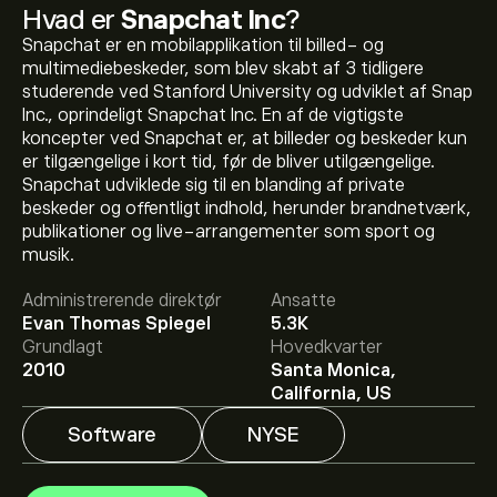
Hvad er
Snapchat Inc
?
Snapchat er en mobilapplikation til billed- og
multimediebeskeder, som blev skabt af 3 tidligere
studerende ved Stanford University og udviklet af Snap
Inc., oprindeligt Snapchat Inc. En af de vigtigste
koncepter ved Snapchat er, at billeder og beskeder kun
er tilgængelige i kort tid, før de bliver utilgængelige.
Snapchat udviklede sig til en blanding af private
beskeder og offentligt indhold, herunder brandnetværk,
Den aktuelle SNAP-aktiekurs er 5.33‎$‎.
publikationer og live-arrangementer som sport og
musik.
Administrerende direktør
Ansatte
Det gennemsnitlige kursmål for Snapchat Inc er 5.33‎$‎.
Evan Thomas Spiegel
5.3K
Tilmeld dig
på eToro for at se analytikernes
Grundlagt
Hovedkvarter
aktieanbefaling og kursmål.
2010
Santa Monica,
California, US
Aktieanalytikeres forventninger og prognoser for
Snapchat Inc bygger på markedstrends, finansielle
Software
NYSE
rapporter og forventet vækst. Se den nyeste prognose
for aktiens kursudvikling.
Markedsværdien af Snapchat Inc er 9.01B‎$‎ USD