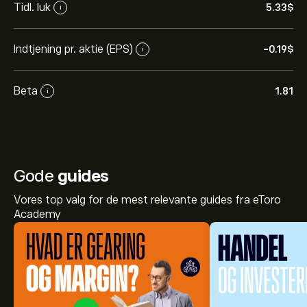
Tidl. luk
5.33‎$‎
i
Indtjening pr. aktie (EPS)
-0.19‎$‎
i
Beta
1.81
i
Gode
guides
Vores top valg for de mest relevante guides fra eToro
Academy