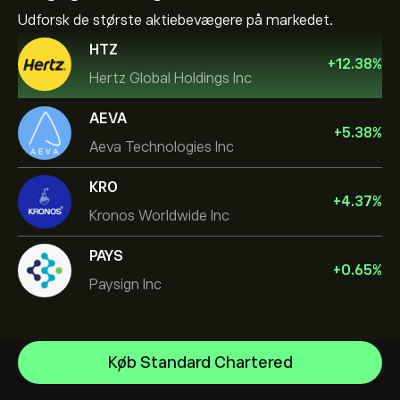
Udforsk de største aktiebevægere på markedet.
HTZ
+
12.38
%
Hertz Global Holdings Inc
AEVA
+
5.38
%
Aeva Technologies Inc
KRO
+
4.37
%
Kronos Worldwide Inc
PAYS
+
0.65
%
Paysign Inc
NVIDIA Corporation
Køb Standard Chartered
Amazon.com Inc
Hjælpecenter