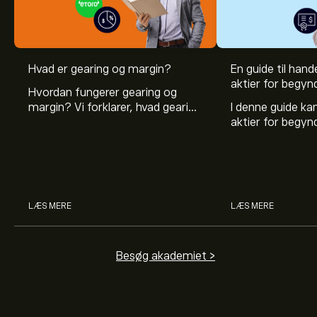
Hvad er gearing og margin?
En guide til hande
aktier for begyn
Hvordan fungerer gearing og
margin? Vi forklarer, hvad gearing
I denne guide k
er, og hvordan investorer kan
aktier for begy
bruge gearing og margin til at
hvad aktier er, 
øge deres købekraft.
investerer i akti
man handler med 
LÆS MERE
LÆS MERE
Besøg akademiet >