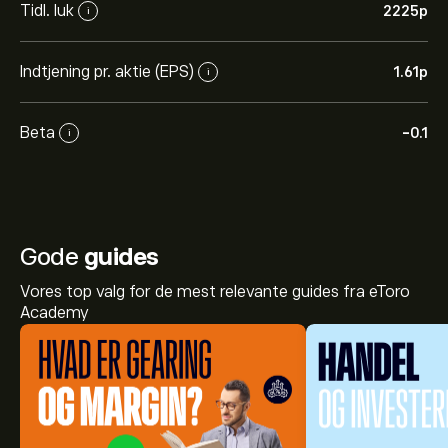
Tidl. luk
2225‎p‎
i
Indtjening pr. aktie (EPS)
1.61‎p‎
i
Beta
-0.1
i
Gode
guides
Vores top valg for de mest relevante guides fra eToro
Academy