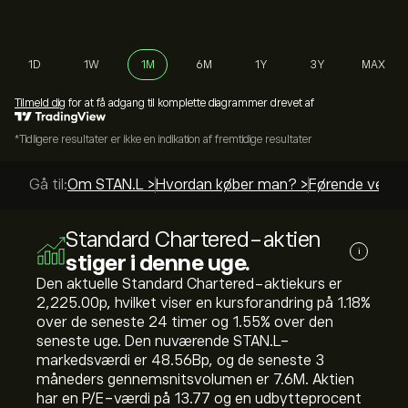
1D
1W
1M
6M
1Y
3Y
MAX
Tilmeld dig
for at få adgang til komplette diagrammer drevet af
*Tidligere resultater er ikke en indikation af fremtidige resultater
Gå til:
Om STAN.L >
Hvordan køber man? >
Førende vejled
Standard Chartered-aktien
i
stiger i denne uge.
Den aktuelle Standard Chartered-aktiekurs er
2,225.00‎p‎, hvilket viser en kursforandring på ‎1.18‎%
over de seneste 24 timer og ‎1.55‎% over den
seneste uge. Den nuværende STAN.L-
markedsværdi er 48.56B‎p‎, og de seneste 3
måneders gennemsnitsvolumen er 7.6M. Aktien
har en P/E-værdi på 13.77 og en udbytteprocent