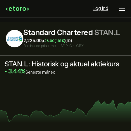
Log ind
Standard Chartered
STAN.L
2,225.00‎p‎
26.00
(1.18%)
(1D)
Forsinkede priser med
LSE PLC
•
i GBX
STAN.L: Historisk og aktuel aktiekurs
‎3.44‎
Seneste måned