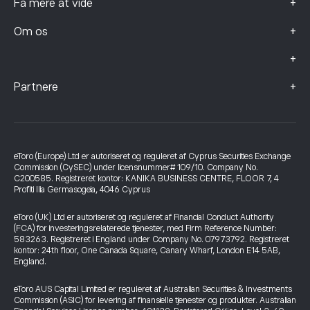
+
Få mere at vide
+
Om os
+
+
Partnere
eToro (Europe) Ltd er autoriseret og reguleret af Cyprus Securities Exchange
Commission (CySEC) under licensnummer# 109/10. Company No.
C200585. Registreret kontor: KANIKA BUSINESS CENTRE, FLOOR 7, 4
Profiti Ilia Germasogeia, 4046 Cyprus
eToro (UK) Ltd er autoriseret og reguleret af Financial Conduct Authority
(FCA) for investeringsrelaterede tjenester, med Firm Reference Number:
583263. Registreret i England under Company No. 07973792. Registreret
kontor: 24th floor, One Canada Square, Canary Wharf, London E14 5AB,
England.
eToro AUS Capital Limited er reguleret af Australian Securities & Investments
Commission (ASIC) for levering af finansielle tjenester og produkter. Australian