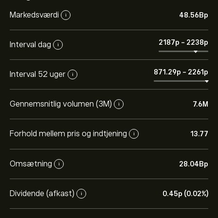
Markedsværdi
48.56B‎p‎
i
2187‎p‎
-
2238‎p‎
Interval dag
i
871.29‎p‎
-
2261‎p‎
Interval 52 uger
i
Gennemsnitlig volumen (3M)
7.6M
i
Forhold mellem pris og indtjening
13.77
i
Omsætning
28.04B‎p‎
i
Dividende (afkast)
0.45‎p‎ (0.02%)
i