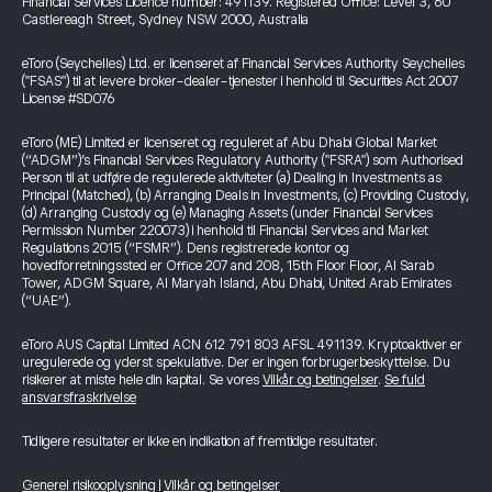
Financial Services Licence number: 491139. Registered Office: Level 3, 60
Castlereagh Street, Sydney NSW 2000, Australia
eToro (Seychelles) Ltd. er licenseret af Financial Services Authority Seychelles
("FSAS") til at levere broker-dealer-tjenester i henhold til Securities Act 2007
License #SD076
eToro (ME) Limited er licenseret og reguleret af Abu Dhabi Global Market
(“ADGM”)’s Financial Services Regulatory Authority ("FSRA") som Authorised
Person til at udføre de regulerede aktiviteter (a) Dealing in Investments as
Principal (Matched), (b) Arranging Deals in Investments, (c) Providing Custody,
(d) Arranging Custody og (e) Managing Assets (under Financial Services
Permission Number 220073) i henhold til Financial Services and Market
Regulations 2015 (“FSMR”). Dens registrerede kontor og
hovedforretningssted er Office 207 and 208, 15th Floor Floor, Al Sarab
Tower, ADGM Square, Al Maryah Island, Abu Dhabi, United Arab Emirates
(“UAE”).
eToro AUS Capital Limited ACN 612 791 803 AFSL 491139. Kryptoaktiver er
uregulerede og yderst spekulative. Der er ingen forbrugerbeskyttelse. Du
risikerer at miste hele din kapital. Se vores
Vilkår og betingelser
.
Se fuld
ansvarsfraskrivelse
Tidligere resultater er ikke en indikation af fremtidige resultater.
Generel risikooplysning
|
Vilkår og betingelser