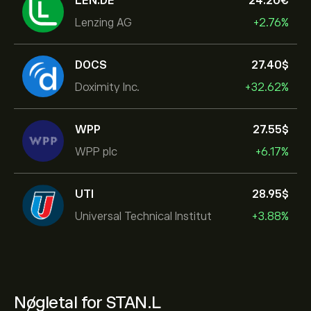
LEN.DE
24.20‎€‎
Lenzing AG
+2.76%
DOCS
27.40‎$‎
Doximity Inc.
+32.62%
WPP
27.55‎$‎
WPP plc
+6.17%
UTI
28.95‎$‎
Universal Technical Institut
+3.88%
Nøgletal for STAN.L