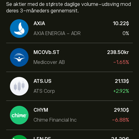
Se aktier med de største daglige volume-udsving mod
deres 3-måneders gennemsnit.
AXIA
10.22‎$‎
AXIA ENERGIA - ADR
0%
MCOVb.ST
238.50‎kr‎
Medicover AB
-1.65%
ATS.US
21.13‎$‎
ATS Corp
+2.92%
CHYM
29.10‎$‎
Chime Financial Inc
-6.88%