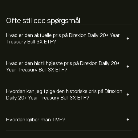
hjemmeside. Når du har oprettet en konto og indbetalt
et beløb, skal du klikke på "Handel"-knappen og
beslutte, hvor meget Direxion Daily 20+ Year Treasury
Ofte stillede spørgsmål
Bull 3X ETF, du vil købe. Du kan også afgive en ordre,
der køber TMF til en bestemt pris i fremtiden.
Hvad er den aktuelle pris på Direxion Daily 20+ Year
+
Treasury Bull 3X ETF?
Hvad er den hidtil højeste pris på Direxion Daily 20+
+
Year Treasury Bull 3X ETF?
Hvordan kan jeg følge den historiske pris på Direxion
+
Daily 20+ Year Treasury Bull 3X ETF?
+
Hvordan køber man TMF?