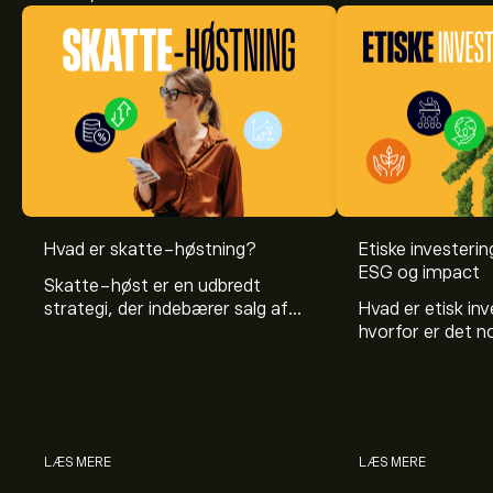
Hvad er skatte-høstning?
Etiske investeri
ESG og impact
Skatte-høst er en udbredt
strategi, der indebærer salg af
Hvad er etisk in
aktiver for at modregne skat.
hvorfor er det 
Læs vores guide fra eToro for at
have med i sine 
få mere at vide om høst af
Med eToro kan du
skattegevinst- og -tab.
udvalg af etiske 
LÆS MERE
LÆS MERE