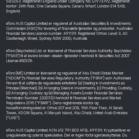
583263. Registreret i England under Company No. 07973792. Registreret
kontor: 24th floor, One Canada Square, Canary Wharf, London E14 5AB,
England.
eToro AUS Capital Limited er reguleret af Australian Securities & Investments
Commission (ASIC) for levering af finansielle tjenester og produkter. Australian
Financial Services Licence number: 491139. Registered Office: Level 3, 60
Castlereagh Street, Sydney NSW 2000, Australia
eToro (Seychelles) Ltd. er licenseret af Financial Services Authority Seychelles
("FSAS") til at levere broker-dealer-tjenester i henhold til Securities Act 2007
License #SD076
eToro (ME) Limited er licenseret og reguleret af Abu Dhabi Global Market
(“ADGM”)’s Financial Services Regulatory Authority ("FSRA") som Authorised
Person til at udføre de regulerede aktiviteter (a) Dealing in Investments as
Principal (Matched), (b) Arranging Deals in Investments, (c) Providing Custody,
(d) Arranging Custody og (e) Managing Assets (under Financial Services
Permission Number 220073) i henhold til Financial Services and Market
Regulations 2015 (“FSMR”). Dens registrerede kontor og
hovedforretningssted er Office 207 and 208, 15th Floor Floor, Al Sarab
Tower, ADGM Square, Al Maryah Island, Abu Dhabi, United Arab Emirates
(“UAE”).
eToro AUS Capital Limited ACN 612 791 803 AFSL 491139. Kryptoaktiver er
uregulerede og yderst spekulative. Der er ingen forbrugerbeskyttelse. Du