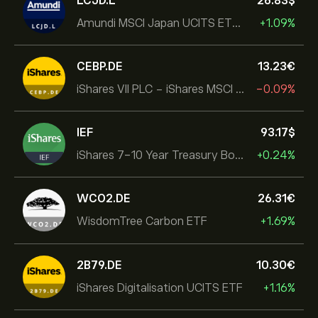
LCJD.L
26.83‎$‎
Amundi MSCI Japan UCITS ETF Acc
+1.09%
CEBP.DE
13.23‎€‎
iShares VII PLC - iShares MSCI EMU USD Hedged UCITS ETF
-0.09%
IEF
93.17‎$‎
iShares 7-10 Year Treasury Bond ETF
+0.24%
WCO2.DE
26.31‎€‎
WisdomTree Carbon ETF
+1.69%
2B79.DE
10.30‎€‎
iShares Digitalisation UCITS ETF
+1.16%