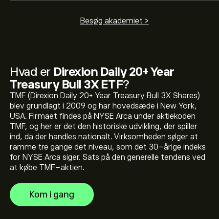
Besøg akademiet >
Hvad er
Direxion Daily 20+ Year
Den aktuelle pris på TMF er 31.43‎$‎ USD
Treasury Bull 3X ETF
?
TMF (Direxion Daily 20+ Year Treasury Bull 3X Shares)
blev grundlagt i 2009 og har hovedsæde i New York,
USA. Firmaet findes på NYSE Arca under aktiekoden
Direxion Daily 20+ Year Treasury Bull 3X ETFs hidtil
TMF, og her er det den historiske udvikling, der spiller
højeste værdi er 384.30‎$‎ USD
ind, da der handles nationalt. Virksomheden søger at
ramme tre gange det niveau, som det 30-årige indeks
for NYSE Arca siger. Sats på den generelle tendens ved
Vælg tidsrammen "1D" eller "1U" på eToro-diagrammet,
at købe TMF-aktien.
og zoom ud for at se de historiske prisbevægelser for
Direxion Daily 20+ Year Treasury Bull 3X ETF. Prisen på
Kom i gang
Direxion Daily 20+ Year Treasury Bull 3X ETF har
For at købe TMF skal du besøge siden "Direxion Daily
varieret mellem -6.69‎$‎ i løbet af det sidste år.
20+ Year Treasury Bull 3X ETF (TMF)" på eToros