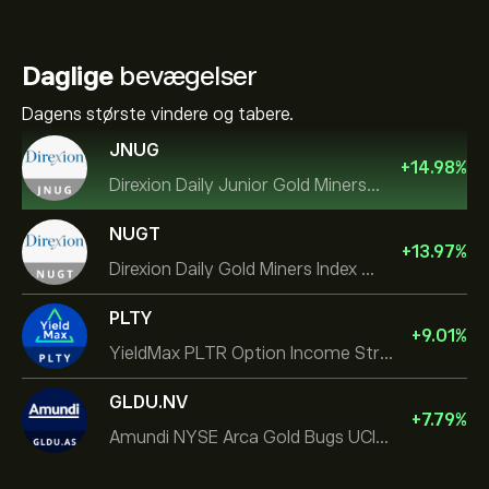
Daglige
bevægelser
Dagens største vindere og tabere.
JNUG
+
14.98
%
Direxion Daily Junior Gold Miners Index Bull 2X ETF
NUGT
+
13.97
%
Direxion Daily Gold Miners Index Bull 2X ETF
PLTY
+
9.01
%
YieldMax PLTR Option Income Strategy ETF
GLDU.NV
+
7.79
%
Amundi NYSE Arca Gold Bugs UCITS ETF Dist