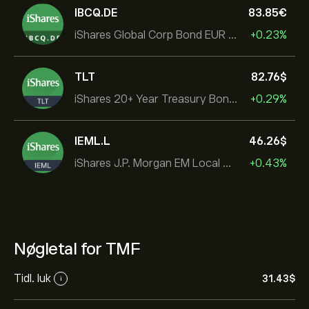
IBCQ.DE
83.85‎€‎
iShares Global Corp Bond EUR Hedged UCITS ETF Dist
+0.23%
TLT
82.76‎$‎
iShares 20+ Year Treasury Bond ETF
+0.29%
IEML.L
46.26‎$‎
iShares J.P. Morgan EM Local Govt Bond UCITS ETF
+0.43%
Nøgletal for TMF
Tidl. luk
31.43‎$‎
i