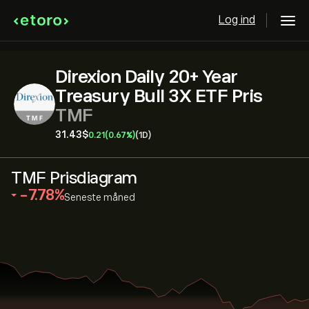
Log ind
Direxion Daily 20+ Year
Treasury Bull 3X ETF Pris
TMF
31.43‎$‎
0.21
(0.67%)
(1D)
TMF Prisdiagram
‎-7.78‎
Seneste måned