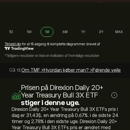
1D
1W
1M
6M
1Y
3Y
MAX
Tilmeld dig
for at få adgang til komplette diagrammer drevet af
*Tidligere resultater er ikke en indikation af fremtidige resultater
Gå til:
Om TMF >
Hvordan køber man? >
Førende vejlednin
Prisen på Direxion Daily 20+
Year Treasury Bull 3X ETF
i
stiger i denne uge.
Direxion Daily 20+ Year Treasury Bull 3X ETFs pris i
dag er 31.43‎$‎, en ændring på ‎0.67‎%. i de sidste 24
timer og ‎2.78‎% i den sidste uge. Direxion Daily 20+
Year Treasury Bull 3X ETFs pris er ændret med