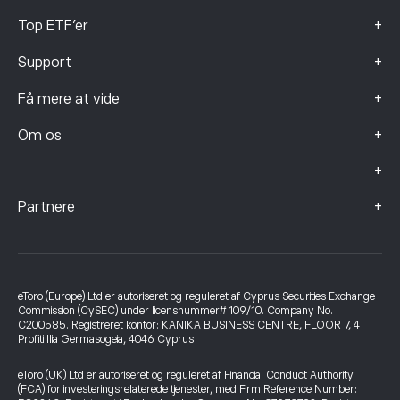
+
Top ETF'er
+
Support
+
Få mere at vide
+
Om os
+
+
Partnere
eToro (Europe) Ltd er autoriseret og reguleret af Cyprus Securities Exchange
Commission (CySEC) under licensnummer# 109/10. Company No.
C200585. Registreret kontor: KANIKA BUSINESS CENTRE, FLOOR 7, 4
Profiti Ilia Germasogeia, 4046 Cyprus
eToro (UK) Ltd er autoriseret og reguleret af Financial Conduct Authority
(FCA) for investeringsrelaterede tjenester, med Firm Reference Number: