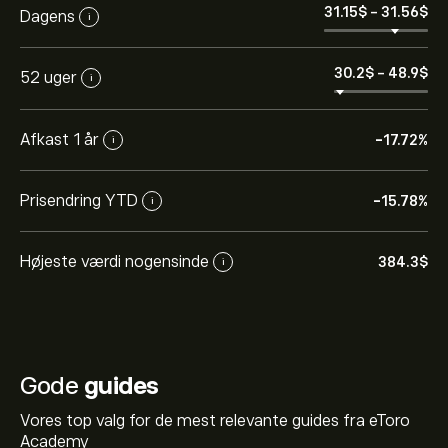
31.15‎$‎
-
31.56‎$‎
Dagens
i
30.2‎$‎
-
48.9‎$‎
52 uger
i
Afkast 1 år
-17.72%
i
Prisendring YTD
-15.78%
i
Højeste værdi nogensinde
384.3‎$‎
i
Gode
guides
Vores top valg for de mest relevante guides fra eToro
Academy