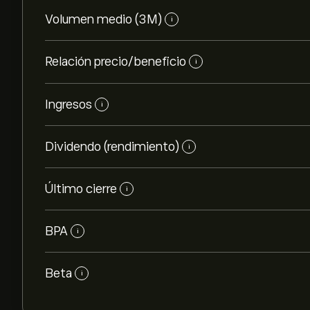
Volumen medio (3M)
i
Relación precio/beneficio
i
Ingresos
i
Dividendo (rendimiento)
i
Último cierre
i
BPA
i
Beta
i