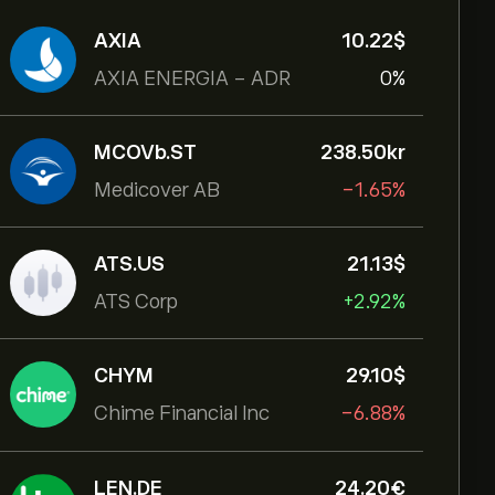
AXIA
10.22‎$‎
AXIA ENERGIA - ADR
0%
MCOVb.ST
238.50‎kr‎
Medicover AB
-1.65%
ATS.US
21.13‎$‎
ATS Corp
+2.92%
CHYM
29.10‎$‎
Chime Financial Inc
-6.88%
LEN.DE
24.20‎€‎