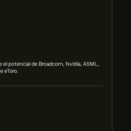
e el potencial de Broadcom, Nvidia, ASML,
e eToro.
 57.15‎$‎.