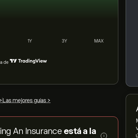
1Y
3Y
MAX
ía de
>
Las mejores guías >
 Ping An Insurance
está a la
i