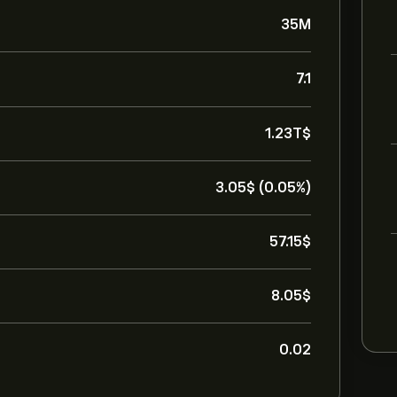
35M
7.1
1.23T‎$‎
3.05‎$‎ (0.05%)
57.15‎$‎
8.05‎$‎
0.02