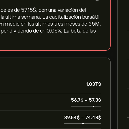
ce es de 57.15‎$‎, con una variación del
n la última semana. La capitalización bursátil
men medio en los últimos tres meses de 35M.
d por dividendo de un 0.05%. La beta de las
1.03T‎$‎
56.7‎$‎
-
57.3‎$‎
39.54‎$‎
-
74.48‎$‎