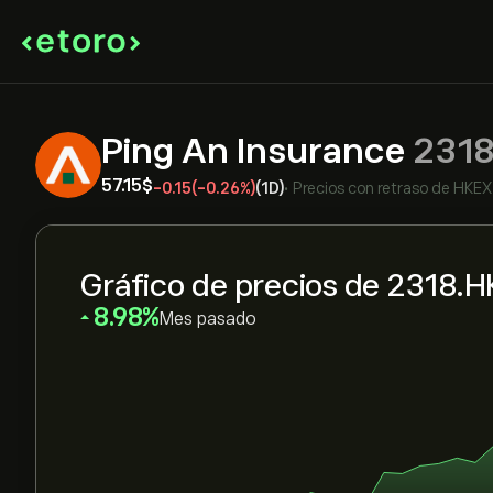
Ping An Insurance
2318
57.15‎$‎
-0.15
(-0.26%)
(1D)
•
Precios con retraso de
HKEX
Gráfico de precios de 2318.H
‎8.98‎
Mes pasado