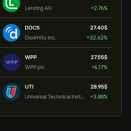
Lenzing AG
+2.76%
DOCS
27.40‎$‎
Doximity Inc.
+32.62%
WPP
27.55‎$‎
WPP plc
+6.17%
UTI
28.95‎$‎
Universal Technical Institut
+3.88%