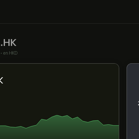
.HK
•
en HKD
K