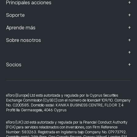
+
Principales acciones
+
Soporte
+
Aprende más
+
Sobre nosotros
+
+
Socios
eToro (Europe) Ltd está autorizada y regulada por la Cyprus Securities
Exchange Commission (CySEC) con el número de licencia# 109/10. Company
No. C200585. Domicilio social: KANIKA BUSINESS CENTRE, FLOOR 7, 4
Profiti Ilia Germasogeia, 4046 Cyprus
eToro (UK) Ltd está autorizada y regulada por la Financial Conduct Authority
(FCA) para servicios relacionados con inversiones, con Firm Reference
Number: 583263. Registrada en Inglaterra bajo Company No. 07973792.