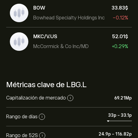
BOW
33.83‎$‎
Bowhead Specialty Holdings Inc
-0.12%
MKC/V.US
52.01‎$‎
McCormick & Co Inc/MD
+0.29%
Métricas clave de LBG.L
Capitalización de mercado
69.21M‎p‎
i
33‎p‎
-
33.1‎p‎
Rango de días
i
24.9‎p‎
-
116.82‎p‎
Rango de 52S
i