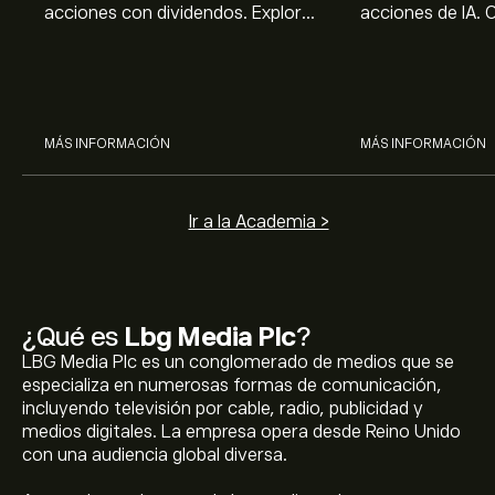
acciones con dividendos. Explora
acciones de IA. 
el potencial de J&J, Chevron,
potencial de Br
Coca Cola, Verizon, P&G y
ASML, AMD, SMCI
McDonald’s con el análisis
los análisis expe
experto de eToro.
MÁS INFORMACIÓN
MÁS INFORMACIÓN
Ir a la Academia >
¿Qué es
Lbg Media Plc
?
LBG Media Plc es un conglomerado de medios que se
especializa en numerosas formas de comunicación,
incluyendo televisión por cable, radio, publicidad y
medios digitales. La empresa opera desde Reino Unido
con una audiencia global diversa.