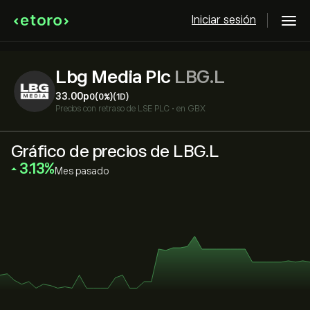
Iniciar sesión
Lbg Media Plc
LBG.L
33.00‎p‎
0
(0%)
(1D)
Precios con retraso de
LSE PLC
•
en GBX
Gráfico de precios de LBG.L
‎3.13‎
Mes pasado