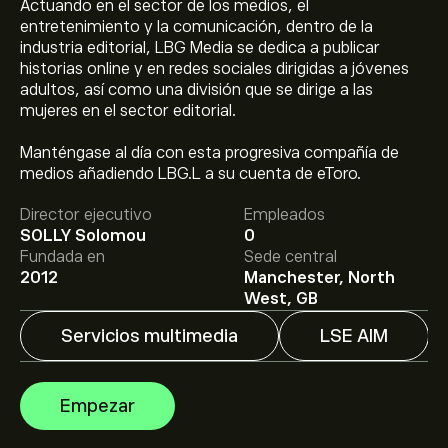
Actuando en el sector de los medios, el
entretenimiento y la comunicación, dentro de la
industria editorial, LBG Media se dedica a publicar
historias online y en redes sociales dirigidas a jóvenes
adultos, así como una división que se dirige a las
mujeres en el sector editorial.
El precio actual de las acciones de LBG.L es de 33.00‎p‎.
Manténgase al día con esta progresiva compañía de
medios añadiendo LBG.L a su cuenta de eToro.
Director ejecutivo
Empleados
El precio medio objetivo para las acciones de Lbg Media
SOLLY Solomou
0
Plc es de 33.00‎p‎.
Regístrate
en eToro para conocer los
Fundada en
Sede central
precios objetivo y las previsiones de los analistas.
2012
Manchester, North
West, GB
Las previsiones de los analistas para las acciones de
Servicios multimedia
LSE AIM
Lbg Media Plc se basan en las tendencias del mercado,
los estados financieros y el crecimiento previsto.
Consulta las previsiones más recientes para conocer la
La capitalización bursátil de Lbg Media Plc se sitúa en
Empezar
evolución futura de los precios.
69.21M‎p‎