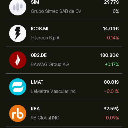
SIM
29.77‎$‎
Grupo Simec SAB de CV
0%
ICOS.MI
14.04‎€‎
Intercos S.p.A
-0.14%
0B2.DE
180.80‎€‎
BAWAG Group AG
+0.17%
LMAT
80.81‎$‎
LeMaitre Vascular Inc
-0.01%
RBA
92.59‎$‎
RB Global INC
-0.09%