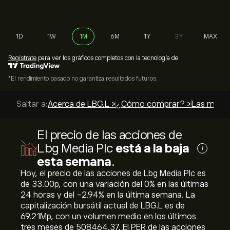
1D
1W
1M
6M
1Y
3Y
MAX
Regístrate
para ver los gráficos completos con la tecnología de
*El rendimiento pasado no garantiza resultados futuros.
Saltar a:
Acerca de LBG.L >
¿Cómo comprar? >
Las mejor
El precio de las acciones de
Lbg Media Plc
está a la baja
i
esta semana
.
Hoy, el precio de las acciones de Lbg Media Plc es
de 33.00‎p‎, con una variación del ‎0‎% en las últimas
24 horas y del ‎-2.94‎% en la última semana. La
capitalización bursátil actual de LBG.L es de
69.21M‎p‎, con un volumen medio en los últimos
tres meses de 508464.37. El PER de las acciones