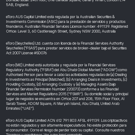
Domicilio social: 24th floor, One Canada Square, Canary Wharf, London E14
5AB, England.
eToro AUS Capital Limited está regulada por la Australian Securities &
Investments Commission (ASIC) para la prestación de servicios y productos
financieros. Australian Financial Services Licence number: 491139. Registered
Office: Level 3, 60 Castlereagh Street, Sydney NSW 2000, Australia
eToro (Seychelles) Ltd. cuenta con licencia de la Financial Services Authority
Seychelles ("FSAS") para prestar servicios de broker-dealer bajo el Securities
Act 2007 License #SD076
eToro (ME) Limited está autorizada y regulada por la Financial Services
Regulatory Authority ("FSRA") del Abu Dhabi Global Market (“ADGM”) como
Authorised Person para llevar a cabo las actividades reguladas de (a) Dealing
in Investments as Principal (Matched), (b) Arranging Deals in Investments, (c)
Providing Custody, (d) Arranging Custody y (e) Managing Assets (bajo
Financial Services Permission Number 220073) conforme a las Financial
Services and Market Regulations 2015 (“FSMR”). Su domicilio social y principal
lugar de negocios se encuentra en Office 207 and 208, 15th Floor Floor, Al
Sarab Tower, ADGM Square, Al Maryah Island, Abu Dhabi, United Arab
Emirates (“UAE”).
eToro AUS Capital Limited ACN 612 791 803 AFSL 491139. Los criptoactivos
no están regulados y son altamente especulativos. No existe protección para
el consumidor. Corre el riesgo de perder todo su capital. Consulte nuestros