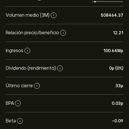
Volumen medio (3M)
508464.37
i
Relación precio/beneficio
12.21
i
Ingresos
100.64M‎p‎
i
Dividendo (rendimiento)
0‎p‎ (0%)
i
Último cierre
33‎p‎
i
BPA
0.03‎p‎
i
Beta
-0.09
i