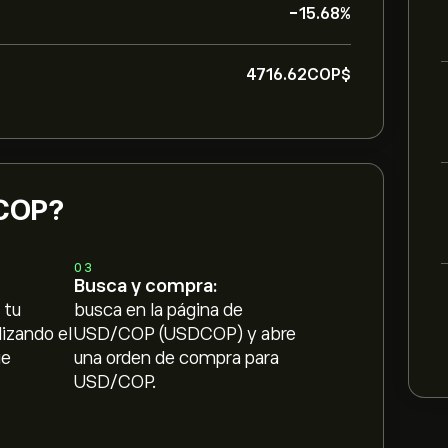
-15.68%
4716.62‎COP$‎
COP?
03
Busca y compra:
 tu
busca en la página de
lizando el
USD/COP (USDCOP) y abre
ue
una orden de compra para
USD/COP.