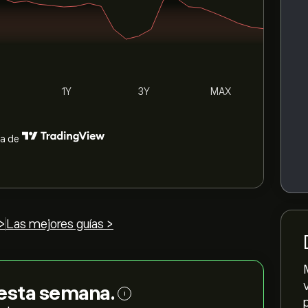
1Y
3Y
MAX
ía de
>
Las mejores guías >
esta semana.
i