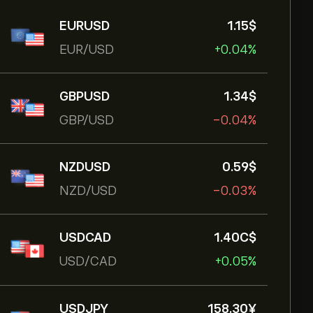
EURUSD
1.15‎$‎
EUR/USD
+0.04%
GBPUSD
1.34‎$‎
GBP/USD
-0.04%
NZDUSD
0.59‎$‎
NZD/USD
-0.03%
USDCAD
1.40‎C$‎
USD/CAD
+0.05%
USDJPY
158.30‎¥‎