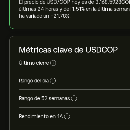
El precio de USD/COP hoy es de 3,168.5928‎COP$
últimas 24 horas y del ‎1.51‎% en la última sema
ha variado un ‎-21.78‎%.
Métricas clave de USDCOP
Último cierre
i
Rango del día
i
Rango de 52 semanas
i
Rendimiento en 1A
i