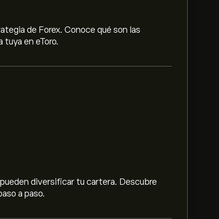
rategia de Forex. Conoce qué son las
a tuya en eToro.
OP$‎
 los 4,716.6200‎COP$‎
 el gráfico de eToro y ajusta la imagen para
 de USD/COP. Durante el último año, el
ueden diversificar tu cartera. Descubre
OP$‎.
paso a paso.
P» en el sitio web de eToro. Una vez que
n el botón «Invertir» y selecciona cuánto