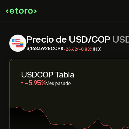
Precio de USD/COP
US
3,168.5928‎COP$‎
-26.62
(-0.83%)
(1D)
USDCOP Tabla
‎-5.95‎
Mes pasado