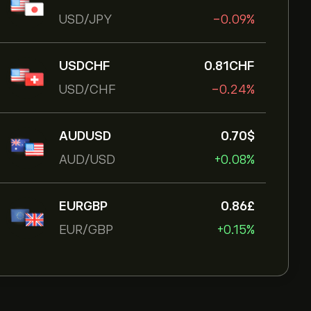
USD/JPY
-0.09%
USDCHF
0.81‎CHF‎
USD/CHF
-0.24%
AUDUSD
0.70‎$‎
AUD/USD
+0.08%
EURGBP
0.86‎£‎
EUR/GBP
+0.15%