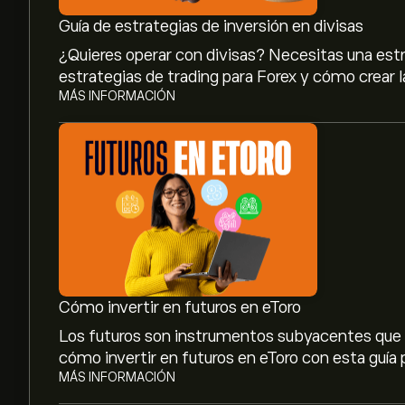
Guía de estrategias de inversión en divisas
¿Quieres operar con divisas? Necesitas una est
estrategias de trading para Forex y cómo crear l
MÁS INFORMACIÓN
El precio actual de USDCOP es de 3,168.5928‎C
El precio máximo histórico de USD/COP alcanza
Selecciona el intervalo de tiempo «1D» o «1S» en
Cómo invertir en futuros en eToro
observar los movimientos históricos de precios
Los futuros son instrumentos subyacentes que p
precio de USD/COP ha oscilado entre -882.21‎C
cómo invertir en futuros en eToro con esta guía 
Para comprar USD/COP, visita la página «USD/CO
MÁS INFORMACIÓN
crees una cuenta y deposites fondos, haz clic e