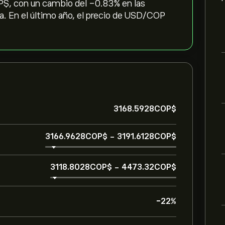
‎, con un cambio del ‎-0.83‎% en las
na. En el último año, el precio de USD/COP
3168.5928‎COP$‎
3166.9628‎COP$‎
-
3191.6128‎COP$‎
3118.8028‎COP$‎
-
4473.32‎COP$‎
-22%