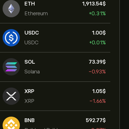
ETH
1,913.54‎$‎
Ethereum
+0.31%
USDC
1.00‎$‎
USDC
+0.01%
SOL
73.39‎$‎
Solana
-0.93%
XRP
1.05‎$‎
XRP
-1.66%
BNB
592.77‎$‎