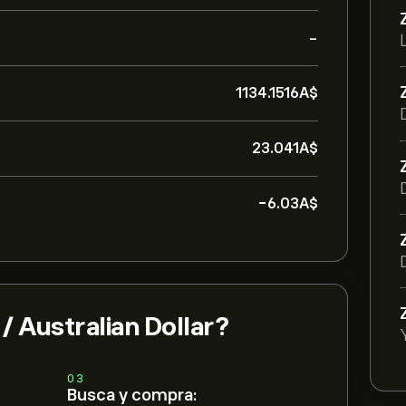
-
1134.1516‎A$‎
23.041‎A$‎
-6.03‎A$‎
 Australian Dollar?
03
Busca y compra: