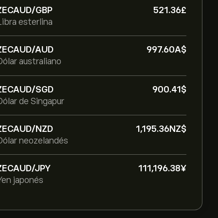
ZECAUD/GBP
521.36‎£‎
Libra esterlina
ZECAUD/AUD
997.60‎A$‎
Dólar australiano
ZECAUD/SGD
900.41‎$‎
Dólar de Singapur
ZECAUD/NZD
1,195.36‎NZ$‎
Dólar neozelandés
ZECAUD/JPY
111,196.38‎¥‎
Yen japonés