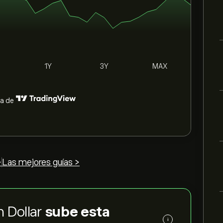
1Y
3Y
MAX
ía de
>
Las mejores guías >
n Dollar
sube esta
i