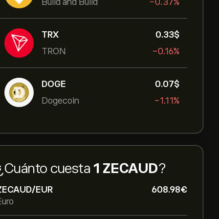
Build and Build
-0.37%
TRX
0.33‎$‎
TRON
-0.16%
DOGE
0.07‎$‎
Dogecoin
-1.11%
¿Cuánto cuesta
1 ZECAUD
?
ZECAUD/EUR
608.98‎€‎
Euro