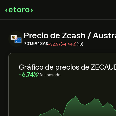
Precio de Zcash / Austra
701.5943‎A$‎
-32.57
(-4.44%)
(1D)
Gráfico de precios de ZECAU
‎6.74‎
Mes pasado