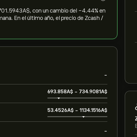
 701.5943‎A$‎, con un cambio del ‎-4.44‎% en
emana. En el último año, el precio de Zcash /
-
693.858‎A$‎
-
734.9081‎A$‎
53.4526‎A$‎
-
1134.1516‎A$‎
-