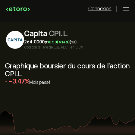
Connexion
Capita
CPI.L
264.0000‎p‎
10.50
(4.14%)
(1D)
Cotation différé de
LSE PLC
•
en GBX
Graphique boursier du cours de l'action
CPI.L
‎-3.47‎
Mois passé