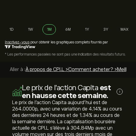
1D
1W
1M
6M
1Y
3Y
MAX
Inscrivez-vous
pour obtenir les graphiques complets fournis par
* Les performances passées ne sont pas une indication des résultats futurs.
Aller à :
À propos de CPI.L >
Comment acheter? >
Meilleur
Le prix de l'action Capita
est
i
en hausse cette semaine.
Le prix de l'action Capita aujourd'hui est de
264.0000‎p‎, avec une variation de ‎4.14‎% au cours
des dernières 24 heures et de ‎1.34‎% au cours de
la semaine dernière. La capitalisation boursière
actuelle de CPI.L s'élève à 304.84M‎p‎ avec un
volume moyen sur des trois derniers mois de