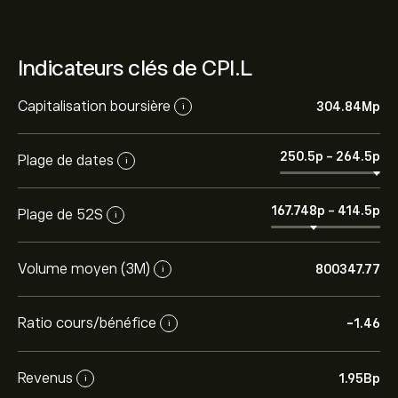
Indicateurs clés de CPI.L
Capitalisation boursière
304.84M‎p‎
i
250.5‎p‎
-
264.5‎p‎
Plage de dates
i
167.748‎p‎
-
414.5‎p‎
Plage de 52S
i
Volume moyen (3M)
800347.77
i
Ratio cours/bénéfice
-1.46
i
Revenus
1.95B‎p‎
i