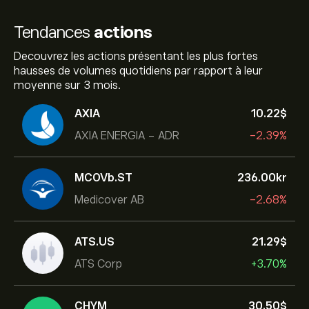
Tendances
actions
Decouvrez les actions présentant les plus fortes
hausses de volumes quotidiens par rapport à leur
moyenne sur 3 mois.
AXIA
10.22‎$‎
AXIA ENERGIA - ADR
-2.39%
MCOVb.ST
236.00‎kr‎
Medicover AB
-2.68%
ATS.US
21.29‎$‎
ATS Corp
+3.70%
CHYM
30.50‎$‎