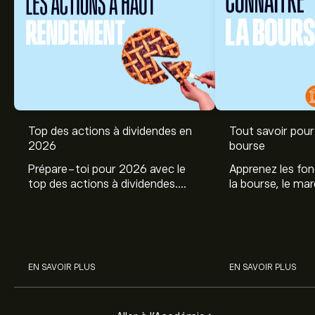
Top des actions à dividendes en
Tout savoir pour 
2026
bourse
Prépare-toi pour 2026 avec le
Apprenez les fo
top des actions à dividendes.
la bourse, le ma
Explore le potentiel de Coca Cola,
et profitez de c
Engie, et autres avec eToro.
commencer à inv
sur les différent
EN SAVOIR PLUS
EN SAVOIR PLUS