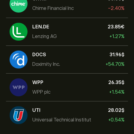
Chime Financial Inc
-2.40%
LEN.DE
23.85‎€‎
Lenzing AG
+1.27%
DOCS
31.96‎$‎
Doximity Inc.
+54.70%
WPP
26.35‎$‎
WPP plc
+1.54%
UTI
28.02‎$‎
Universal Technical Institut
+0.54%