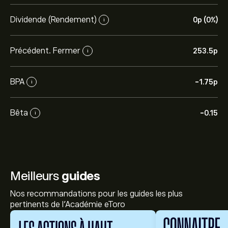
Dividende (Rendement)
0‎p‎ (0%)
i
Précédent. Fermer
253.5‎p‎
i
BPA
-1.75‎p‎
i
Bêta
-0.15
i
Meilleurs
guides
Nos recommandations pour les guides les plus
pertinents de l'Académie eToro