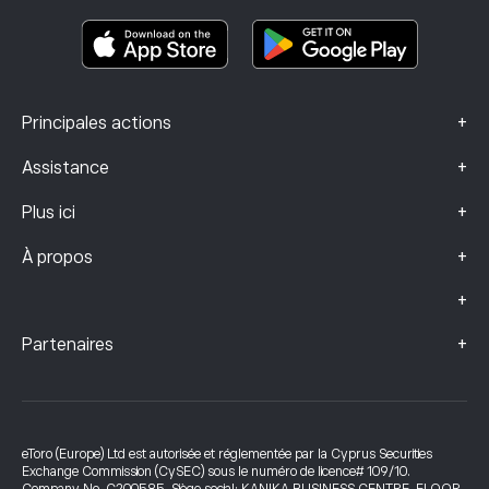
Documents d’information clés
Smart Portfolios
Données sur les plaintes (clients FCA)
+
Principales actions
+
Assistance
+
Plus ici
+
À propos
+
+
Partenaires
eToro (Europe) Ltd est autorisée et réglementée par la Cyprus Securities
Exchange Commission (CySEC) sous le numéro de licence# 109/10.