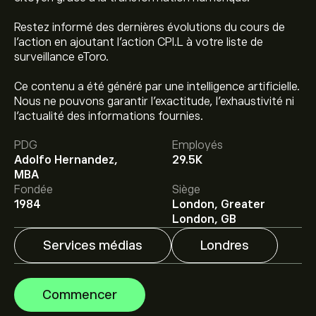
Restez informé des dernières évolutions du cours de
l'action en ajoutant l'action CPI.L à votre liste de
surveillance eToro.
Ce contenu a été généré par une intelligence artificielle.
Nous ne pouvons garantir l’exactitude, l’exhaustivité ni
Le prix actuel de l'action CPI.L est de 264.0000‎p‎.
l’actualité des informations fournies.
PDG
Employés
Adolfo Hernandez,
29.5K
Le prix cible moyen pour l'action Capita est de
MBA
264.0000‎p‎.
Inscrivez-vous
sur eToro pour obtenir des
Fondée
Siège
prévisions détaillées des analystes et les prix cibles.
1984
London, Greater
London, GB
Les analystes offrent des prévisions pour l'action
Capita en se basant sur les tendances du marché, les
Services médias
Londres
rapports financiers et la croissance anticipée.
Découvrez les dernières prévisions pour les
La capitalisation boursière de Capita est de 304.84M‎p‎
mouvements de prix futurs.
Commencer