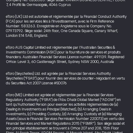
Company No. C200585. Siège social: KANIKA BUSINESS CENTRE, FLOOR
7, 4 Profiti Ilia Germasogeia, 4046 Cyprus
eToro (UK) Ltd est autorisée et réglementée par la Financial Conduct Authority
(FCA) pour les services liés à l’investissement, avec le Firm Reference
Number: 583263. Enregistrée en Angleterre sous le Company No.
07973792. Siège social: 24th floor, One Canada Square, Canary Wharf,
London E14 5AB, England.
eToro AUS Capital Limited est réglementée par l’Australian Securities &
Investments Commission (ASIC) pour la fourniture de services et produits
financiers. Australian Financial Services Licence number: 491139. Registered
Office: Level 3, 60 Castlereagh Street, Sydney NSW 2000, Australia
eToro (Seychelles) Ltd. est agréée par la Financial Services Authority
Seychelles ("FSAS") pour fournir des services de courtier-négociant en vertu
du Securities Act 2007 License #SD076
eToro (ME) Limited est agréée et réglementée par la Financial Services
Regulatory Authority ("FSRA") de l’Abu Dhabi Global Market (“ADGM”) en
tant qu’Authorised Person pour exercer les activités réglementées de (a)
Dealing in Investments as Principal (Matched), (b) Arranging Deals in
Investments, (c) Providing Custody, (d) Arranging Custody et (e) Managing
Assets (sous le Financial Services Permission Number 220073) en vertu des
Financial Services and Market Regulations 2015 (“FSMR”). Son siège social et
son principal établissement se trouvent à Office 207 and 208, 15th Floor