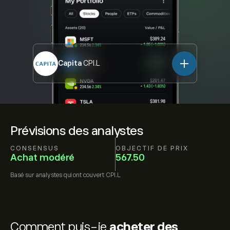
Capita
CPI.L
Prévisions des analystes
CONSENSUS
OBJECTIF DE PRIX
Achat modéré
567.50
Basé sur
analystes qui ont couvert
CPI.L
Comment puis-je
acheter des