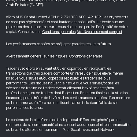
Floor, Al Sarab Tower, ADGM Square, Al Maryah Island, Abu Dhabi, United
Arab Emirates (“UAE”).
eToro AUS Capital Limited ACN 612 791 803 AFSL 491139. Les cryptoactifs
ne sont pas réglementés et sont hautement spéculatifs. Il n’existe aucune
protection des consommateurs. Vous risquez de perdre l’intégralité de votre
capital. Consultez nos
Conditions générales
.
Voir l’avertissement complet
Les performances passées ne préjugent pas des résultats futurs.
Avertissement général sur les risques
|
Conditions générales
Trader avec eToro en suivant et/ou en copiant ou en répliquant les
transactions d’autres traders comporte un niveau de risque élevé, même
lorsque vous suivez et/ou copiez ou répliquez les traders les plus
performants. Ces risques incluent le risque que vous suiviez/copiez les
décisions de trading de traders éventuellement inexpérimentés/non
professionnels, ou de traders dont l’objectif ou l’intention finale, ou la situation
financière, peut différer de la vôtre. Les performances passées d’un membre
de la communauté eToro ne constituent pas un indicateur fiable de ses
performances futures.
Le contenu de la plateforme de trading social d’eToro est généré par les
membres de sa communauté et ne contient aucun conseil ni recommandation
de la part d’eToro ou en son nom - Your Social Investment Network.