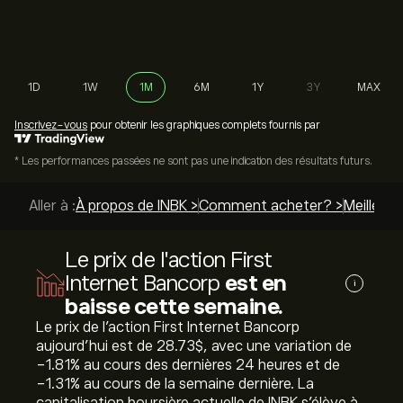
1D
1W
1M
6M
1Y
3Y
MAX
Inscrivez-vous
pour obtenir les graphiques complets fournis par
* Les performances passées ne sont pas une indication des résultats futurs.
Aller à :
À propos de INBK >
Comment acheter? >
Meilleurs
Le prix de l'action First
Internet Bancorp
est en
i
baisse cette semaine.
Le prix de l'action First Internet Bancorp
aujourd'hui est de 28.73‎$‎, avec une variation de
‎-1.81‎% au cours des dernières 24 heures et de
‎-1.31‎% au cours de la semaine dernière. La