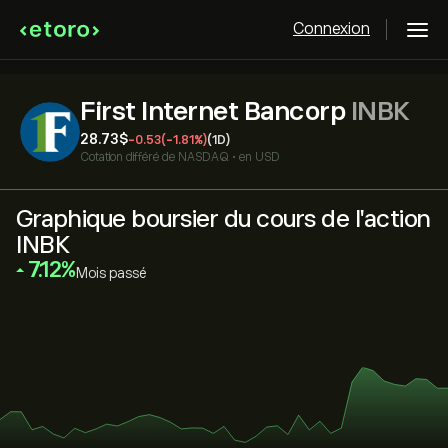
Connexion
First Internet Bancorp
INBK
28.73‎$‎
-0.53
(-1.81%)
(1D)
Cotation différé de
NASDAQ
•
en USD
Graphique boursier du cours de l'action
INBK
‎7.12‎
Mois passé