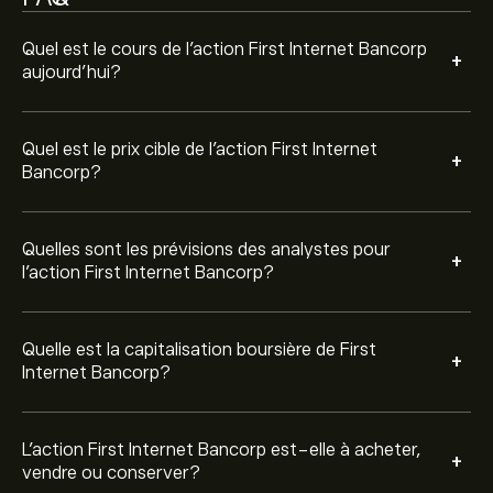
Sur la base des recommandations de 3 analystes
concernant INBK au cours des 3 derniers mois, le
consensus général est Achat modéré.
Quel est le cours de l'action First Internet Bancorp
+
aujourd'hui?
Quel est le prix cible de l'action First Internet
+
Bancorp?
Quelles sont les prévisions des analystes pour
+
l'action First Internet Bancorp?
Quelle est la capitalisation boursière de First
+
Internet Bancorp?
L’action First Internet Bancorp est-elle à acheter,
+
vendre ou conserver?