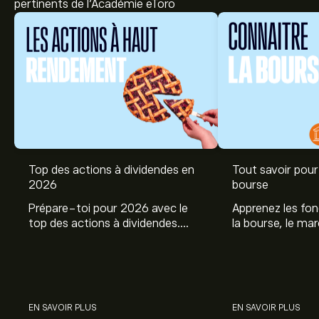
pertinents de l'Académie eToro
Top des actions à dividendes en
Tout savoir pour 
2026
bourse
Prépare-toi pour 2026 avec le
Apprenez les fo
top des actions à dividendes.
la bourse, le ma
Explore le potentiel de Coca Cola,
et profitez de c
Engie, et autres avec eToro.
commencer à inv
sur les différent
EN SAVOIR PLUS
EN SAVOIR PLUS