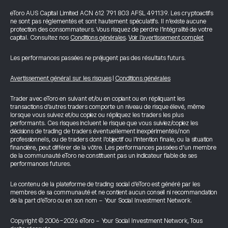
eToro AUS Capital Limited ACN 612 791 803 AFSL 491139. Les cryptoactifs
ne sont pas réglementés et sont hautement spéculatifs. Il n’existe aucune
protection des consommateurs. Vous risquez de perdre l’intégralité de votre
capital. Consultez nos
Conditions générales
.
Voir l’avertissement complet
Les performances passées ne préjugent pas des résultats futurs.
Avertissement général sur les risques
|
Conditions générales
Trader avec eToro en suivant et/ou en copiant ou en répliquant les
transactions d’autres traders comporte un niveau de risque élevé, même
lorsque vous suivez et/ou copiez ou répliquez les traders les plus
performants. Ces risques incluent le risque que vous suiviez/copiez les
décisions de trading de traders éventuellement inexpérimentés/non
professionnels, ou de traders dont l’objectif ou l’intention finale, ou la situation
financière, peut différer de la vôtre. Les performances passées d’un membre
de la communauté eToro ne constituent pas un indicateur fiable de ses
performances futures.
Le contenu de la plateforme de trading social d’eToro est généré par les
membres de sa communauté et ne contient aucun conseil ni recommandation
de la part d’eToro ou en son nom - Your Social Investment Network.
Copyright © 2006-2026 eToro - Your Social Investment Network, Tous