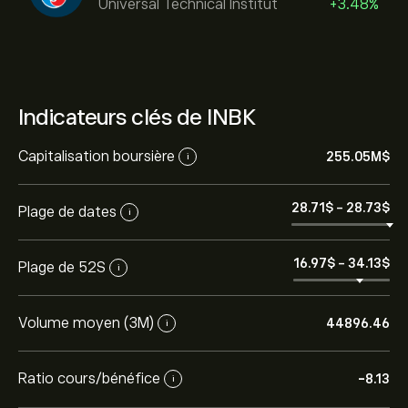
Universal Technical Institut
+3.48%
Indicateurs clés de INBK
Capitalisation boursière
255.05M‎$‎
i
28.71‎$‎
-
28.73‎$‎
Plage de dates
i
16.97‎$‎
-
34.13‎$‎
Plage de 52S
i
Volume moyen (3M)
44896.46
i
Ratio cours/bénéfice
-8.13
i