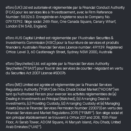
eToro (UK) Ltd est autorisée et réglementée par la Financial Conduct Authority
(FCA) pour les services liés à l’investissement, avec le Firm Reference
Number: 583263. Enregistrée en Angleterre sous le Company No.
07973792. Siège social: 24th floor, One Canada Square, Canary Wharf,
London E14 5AB, England.
eToro AUS Capital Limited est réglementée par l’Australian Securities &
Investments Commission (ASIC) pour la fourniture de services et produits
financiers. Australian Financial Services Licence number: 491139. Registered
Office: Level 3, 60 Castlereagh Street, Sydney NSW 2000, Australia
eToro (Seychelles) Ltd. est agréée par la Financial Services Authority
Seychelles ("FSAS") pour fournir des services de courtier-négociant en vertu
du Securities Act 2007 License #SD076
eToro (ME) Limited est agréée et réglementée par la Financial Services
Regulatory Authority ("FSRA") de l’Abu Dhabi Global Market (“ADGM”) en
tant qu’Authorised Person pour exercer les activités réglementées de (a)
Dealing in Investments as Principal (Matched), (b) Arranging Deals in
Investments, (c) Providing Custody, (d) Arranging Custody et (e) Managing
Assets (sous le Financial Services Permission Number 220073) en vertu des
Financial Services and Market Regulations 2015 (“FSMR”). Son siège social et
son principal établissement se trouvent à Office 207 and 208, 15th Floor
Floor, Al Sarab Tower, ADGM Square, Al Maryah Island, Abu Dhabi, United
Arab Emirates (“UAE”).