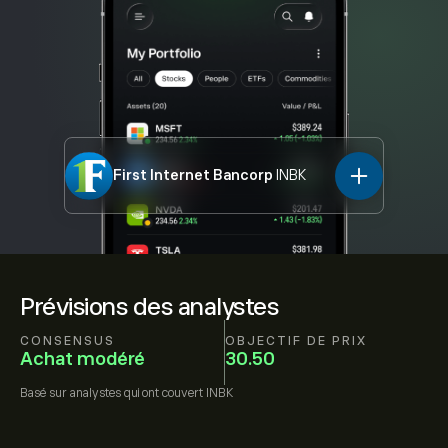
First Internet Bancorp
INBK
Prévisions des analystes
CONSENSUS
OBJECTIF DE PRIX
Achat modéré
30.50
Basé sur
analystes qui ont couvert
INBK