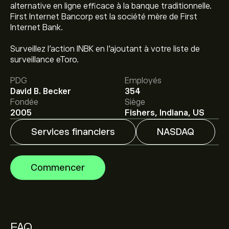
alternative en ligne efficace à la banque traditionnelle.
First Internet Bancorp est la société mère de First
Internet Bank.
Le prix actuel de l'action INBK est de 28.73‎$‎.
Surveillez l'action INBK en l'ajoutant à votre liste de
surveillance eToro.
PDG
Employés
Le prix cible moyen pour l'action First Internet Bancorp
David B. Becker
354
est de 28.73‎$‎.
Inscrivez-vous
sur eToro pour obtenir
Fondée
Siège
des prévisions détaillées des analystes et les prix cibles.
2005
Fishers, Indiana, US
Services financiers
NASDAQ
Les analystes offrent des prévisions pour l'action First
Internet Bancorp en se basant sur les tendances du
marché, les rapports financiers et la croissance
Commencer
anticipée. Découvrez les dernières prévisions pour les
mouvements de prix futurs.
La capitalisation boursière de First Internet Bancorp est
de 255.05M‎$‎
FAQ