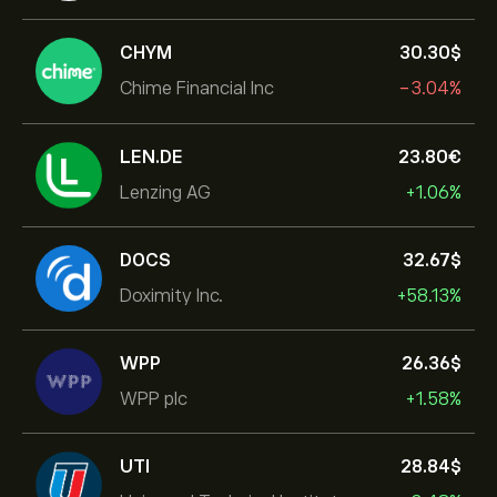
CHYM
30.30‎$‎
Chime Financial Inc
-3.04%
LEN.DE
23.80‎€‎
Lenzing AG
+1.06%
DOCS
32.67‎$‎
Doximity Inc.
+58.13%
WPP
26.36‎$‎
WPP plc
+1.58%
UTI
28.84‎$‎