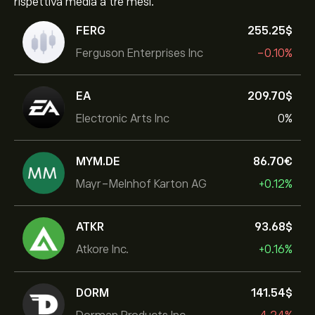
rispettiva media a tre mesi.
FERG
255.25‎$‎
Ferguson Enterprises Inc
-0.10%
EA
209.70‎$‎
Electronic Arts Inc
0%
MYM.DE
86.70‎€‎
Mayr-Melnhof Karton AG
+0.12%
ATKR
93.68‎$‎
Atkore Inc.
+0.16%
DORM
141.54‎$‎