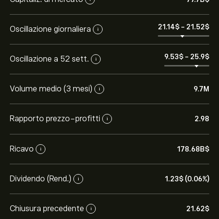
21.14‎$‎
-
21.52‎$‎
Oscillazione giornaliera
i
9.53‎$‎
-
25.9‎$‎
Oscillazione a 52 sett.
i
Volume medio (3 mesi)
9.7M
i
Rapporto prezzo-profitti
2.98
i
Ricavo
178.68B‎$‎
i
Dividendo (Rend.)
1.23‎$‎ (0.06%)
i
Chiusura precedente
21.62‎$‎
i