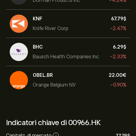
Dorman Products Inc
-4.24%
KNF
67.79‎$‎
Knife River Corp
-2.47%
BHC
6.29‎$‎
Bausch Health Companies Inc
-2.33%
OBEL.BR
22.00‎€‎
Orange Belgium NV
-0.90%
Indicatori chiave di 00966.HK
Capitaliz. di mercato
77.7B‎$‎
i