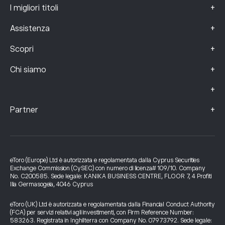
+
I migliori titoli
+
Assistenza
+
Scopri
+
Chi siamo
+
+
Partner
eToro (Europe) Ltd è autorizzata e regolamentata dalla Cyprus Securities
Exchange Commission (CySEC) con numero di licenza# 109/10. Company
No. C200585. Sede legale: KANIKA BUSINESS CENTRE, FLOOR 7, 4 Profiti
Ilia Germasogeia, 4046 Cyprus
eToro (UK) Ltd è autorizzata e regolamentata dalla Financial Conduct Authority
(FCA) per servizi relativi agli investimenti, con Firm Reference Number:
583263. Registrata in Inghilterra con Company No. 07973792. Sede legale: