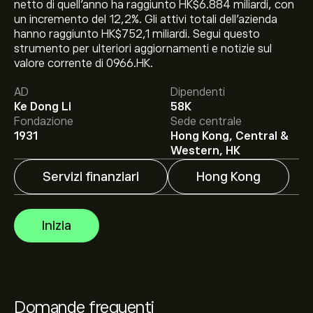
netto di quell'anno ha raggiunto HK$6.884 miliardi, con
un incremento del 12,2%. Gli attivi totali dell'azienda
hanno raggiunto HK$752,1 miliardi. Segui questo
strumento per ulteriori aggiornamenti e notizie sul
Il prezzo attuale delle azioni 00966.HK è di 21.32‎$‎.
valore corrente di 0966.HK.
AD
Dipendenti
Ke Dong Li
58K
Fondazione
Sede centrale
1931
Hong Kong, Central &
Il target di prezzo medio per le azioni China Taiping
Western, HK
Insurance Holdin è di 21.32‎$‎.
Iscriviti
su eToro per
Servizi finanziari
Hong Kong
previsioni dettagliate degli analisti e obiettivi di prezzo.
Gli analisti offrono previsioni per le azioni China Taiping
Inizia
Insurance Holdin basate su tendenze di mercato,
rapporti finanziari e crescita prevista. Consulta le
previsioni recenti per i futuri movimenti dei prezzi.
La capitalizzazione di mercato di China Taiping
Insurance Holdin è 77.7B‎$‎
Domande frequenti