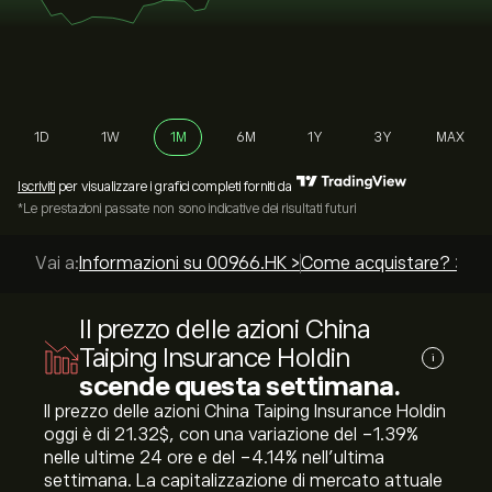
1D
1W
1M
6M
1Y
3Y
MAX
Iscriviti
per visualizzare i grafici completi forniti da
*Le prestazioni passate non sono indicative dei risultati futuri
Vai a:
Informazioni su 00966.HK >
Come acquistare? >
Le 
Il prezzo delle azioni China
Taiping Insurance Holdin
i
scende questa settimana.
Il prezzo delle azioni China Taiping Insurance Holdin
oggi è di 21.32‎$‎, con una variazione del ‎-1.39‎%
nelle ultime 24 ore e del ‎-4.14‎% nell'ultima
settimana. La capitalizzazione di mercato attuale