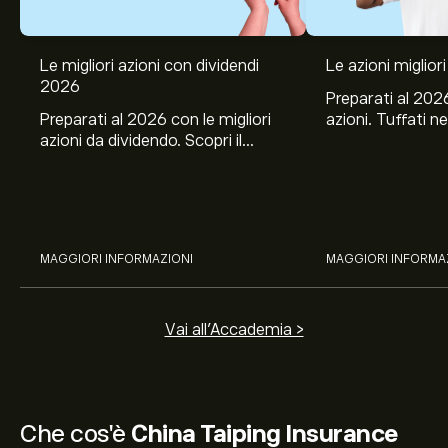
Le migliori azioni con dividendi
Le azioni migliori
2026
Preparati al 2026
Preparati al 2026 con le migliori
azioni. Tuffati ne
azioni da dividendo. Scopri il
Banco BPM, Ama
potenziale di J&J, Chevron,
TSMC, Costco e El
Coca-Cola, Verizon, Eni, A2A
all’analisi espert
con l’analisi esperta di eToro.
MAGGIORI INFORMAZIONI
MAGGIORI INFORMA
Vai all'Accademia >
Che cos'è
China Taiping Insurance