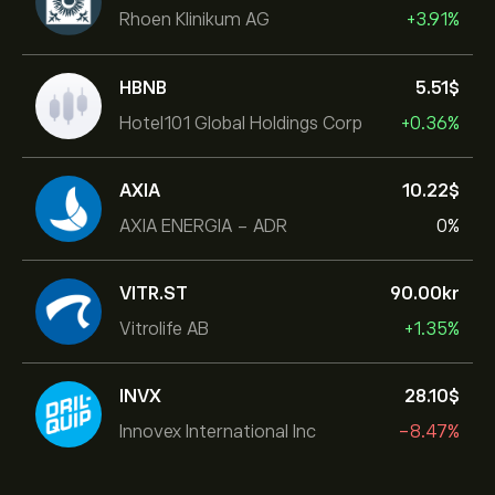
Rhoen Klinikum AG
+3.91%
HBNB
5.51‎$‎
Hotel101 Global Holdings Corp
+0.36%
AXIA
10.22‎$‎
AXIA ENERGIA - ADR
0%
VITR.ST
90.00‎kr‎
Vitrolife AB
+1.35%
INVX
28.10‎$‎
Innovex International Inc
-8.47%