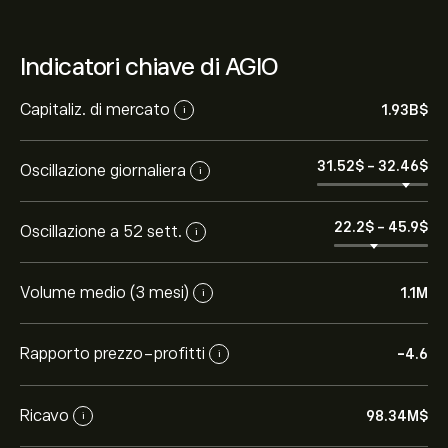
Indicatori chiave di AGIO
Capitaliz. di mercato
1.93B‎$‎
i
31.52‎$‎
-
32.46‎$‎
Oscillazione giornaliera
i
22.2‎$‎
-
45.9‎$‎
Oscillazione a 52 sett.
i
Volume medio (3 mesi)
1.1M
i
Rapporto prezzo-profitti
-4.6
i
Ricavo
98.34M‎$‎
i