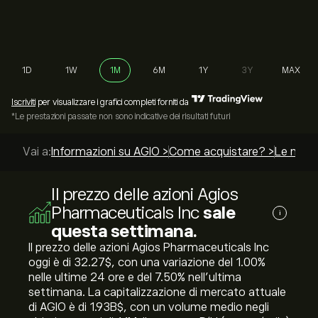
1D
1W
1M
6M
1Y
3Y
MAX
Iscriviti
per visualizzare i grafici completi forniti da
*Le prestazioni passate non sono indicative dei risultati futuri
Vai a:
Informazioni su AGIO >
Come acquistare? >
Le migli
Il prezzo delle azioni Agios
Pharmaceuticals Inc
sale
i
questa settimana.
Il prezzo delle azioni Agios Pharmaceuticals Inc
oggi è di 32.27‎$‎, con una variazione del ‎1.00‎%
nelle ultime 24 ore e del ‎7.50‎% nell'ultima
settimana. La capitalizzazione di mercato attuale
di AGIO è di 1.93B‎$‎, con un volume medio negli