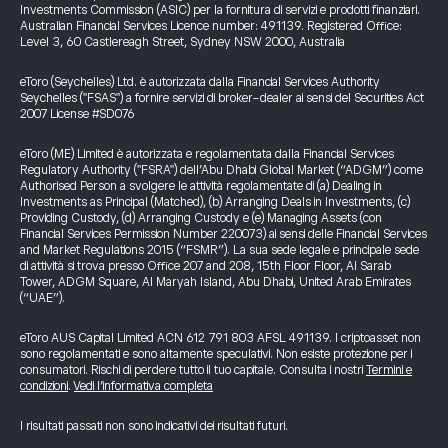
Investments Commission (ASIC) per la fornitura di servizi e prodotti finanziari.
Australian Financial Services Licence number: 491139. Registered Office:
Level 3, 60 Castlereagh Street, Sydney NSW 2000, Australia
eToro (Seychelles) Ltd. è autorizzata dalla Financial Services Authority
Seychelles ("FSAS") a fornire servizi di broker-dealer ai sensi del Securities Act
2007 License #SD076
eToro (ME) Limited è autorizzata e regolamentata dalla Financial Services
Regulatory Authority ("FSRA") dell’Abu Dhabi Global Market (“ADGM”) come
Authorised Person a svolgere le attività regolamentate di (a) Dealing in
Investments as Principal (Matched), (b) Arranging Deals in Investments, (c)
Providing Custody, (d) Arranging Custody e (e) Managing Assets (con
Financial Services Permission Number 220073) ai sensi delle Financial Services
and Market Regulations 2015 (“FSMR”). La sua sede legale e principale sede
di attività si trova presso Office 207 and 208, 15th Floor Floor, Al Sarab
Tower, ADGM Square, Al Maryah Island, Abu Dhabi, United Arab Emirates
(“UAE”).
eToro AUS Capital Limited ACN 612 791 803 AFSL 491139. I criptoasset non
sono regolamentati e sono altamente speculativi. Non esiste protezione per i
consumatori. Rischi di perdere tutto il tuo capitale. Consulta i nostri
Termini e
condizioni
.
Vedi l’informativa completa
I risultati passati non sono indicativi dei risultati futuri.