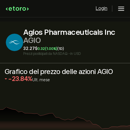
Login
Agios Pharmaceuticals Inc
AGIO
32.27‎$‎
0.32
(1.00%)
(1D)
Prezzi posticipati da
NASDAQ
•
in USD
Grafico del prezzo delle azioni AGIO
‎-23.84‎
Ult. mese