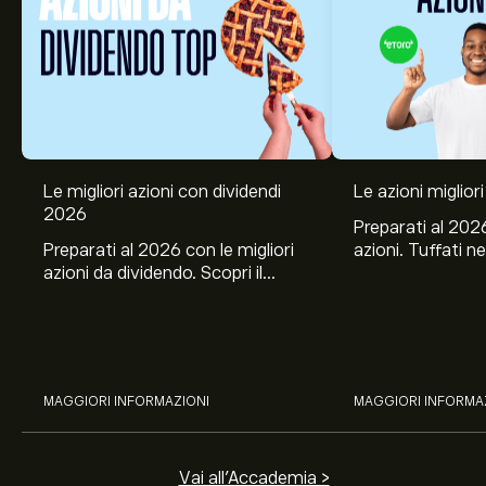
Le migliori azioni con dividendi
Le azioni migliori
2026
Preparati al 2026
Preparati al 2026 con le migliori
azioni. Tuffati ne
azioni da dividendo. Scopri il
Banco BPM, Ama
potenziale di J&J, Chevron,
TSMC, Costco e El
Coca-Cola, Verizon, Eni, A2A
all’analisi espert
con l’analisi esperta di eToro.
MAGGIORI INFORMAZIONI
MAGGIORI INFORMA
Vai all'Accademia >