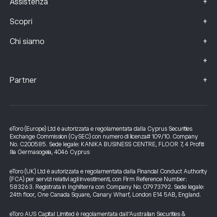
+
Assistenza
+
Scopri
+
Chi siamo
+
+
Partner
eToro (Europe) Ltd è autorizzata e regolamentata dalla Cyprus Securities
Exchange Commission (CySEC) con numero di licenza# 109/10. Company
No. C200585. Sede legale: KANIKA BUSINESS CENTRE, FLOOR 7, 4 Profiti
Ilia Germasogeia, 4046 Cyprus
eToro (UK) Ltd è autorizzata e regolamentata dalla Financial Conduct Authority
(FCA) per servizi relativi agli investimenti, con Firm Reference Number:
583263. Registrata in Inghilterra con Company No. 07973792. Sede legale:
24th floor, One Canada Square, Canary Wharf, London E14 5AB, England.
eToro AUS Capital Limited è regolamentata dall’Australian Securities &