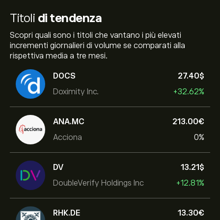
Titoli
di tendenza
Scopri quali sono i titoli che vantano i più elevati
incrementi giornalieri di volume se comparati alla
rispettiva media a tre mesi.
DOCS
27.40‎$‎
Doximity Inc.
+32.62%
ANA.MC
213.00‎€‎
Acciona
0%
DV
13.21‎$‎
DoubleVerify Holdings Inc
+12.81%
RHK.DE
13.30‎€‎