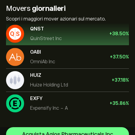
Movers
giornalieri
Scopri i maggiori mover azionari sul mercato.
QNST
+
38.50
%
QuinStreet Inc
OABI
+
37.50
%
OmniAb Inc
HUIZ
+
37.18
%
Huize Holding Ltd
EXFY
+
35.86
%
Expensify Inc - A
Celestica Inc
Acquista Agios Pharmaceuticals Inc