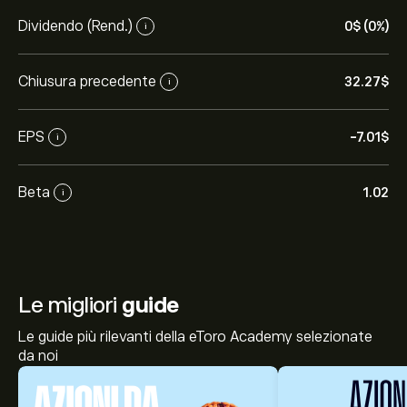
Dividendo (Rend.)
0‎$‎ (0%)
i
Chiusura precedente
32.27‎$‎
i
EPS
-7.01‎$‎
i
Beta
1.02
i
Le migliori
guide
Le guide più rilevanti della eToro Academy selezionate
da noi