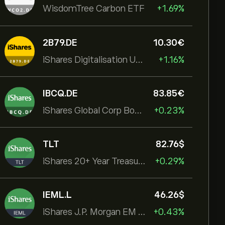
WisdomTree Carbon ETF
+1.69%
2B79.DE
10.30‎€‎
iShares Digitalisation UCITS ETF
+1.16%
IBCQ.DE
83.85‎€‎
iShares Global Corp Bond EUR Hedged UCITS ETF Dist
+0.23%
TLT
82.76‎$‎
iShares 20+ Year Treasury Bond ETF
+0.29%
IEML.L
46.26‎$‎
iShares J.P. Morgan EM Local Govt Bond UCITS ETF
+0.43%