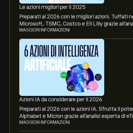
Le azioni migliori per il 2025
Preparati al 2026 con le migliori azioni. Tuffat
Microsoft, TSMC, Costco e Eli Lilly grazie all’ana
MAGGIORI INFORMAZIONI
Il prezzo attuale di ARKQ è 127.85‎$‎
Il massimo storico di ARK Autonomous Technolo
Azioni IA da considerare per il 2026
Preparati al 2026 con le azioni IA. Sfrutta il p
Alphabet e Micron grazie all’analisi esperta di eT
MAGGIORI INFORMAZIONI
Seleziona l'intervallo di tempo "1D" o "1W" sul gr
movimenti di prezzo storici di ARK Autonomous 