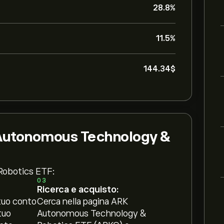
28.8%
11.5%
144.34‎$‎
 Autonomous Technology &
Robotics ETF:
03
Ricerca e acquisto:
tuo conto
Cerca nella pagina ARK
tuo
Autonomous Technology &