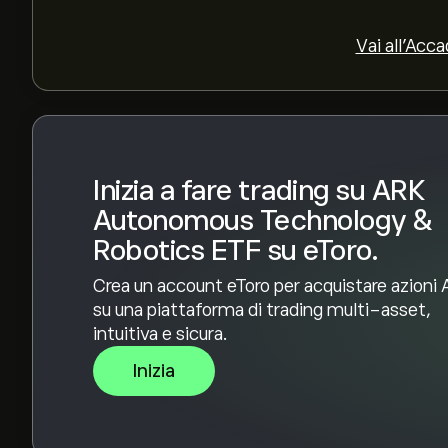
ARK Autonomous Technology & Robotics ETF è osc
anno.
Per acquistare ARKQ, visita la pagina "ARK Au
Vai all'Acc
(ARKQ)" sul sito web di eToro. Dopo aver creato u
sul pulsante "Apri posizione" e decidi quanto
desideri acquistare. Puoi anche effettuare un or
specifico in futuro.
Inizia a fare trading su ARK
Autonomous Technology &
Robotics ETF su eToro.
Crea un account eToro per acquistare azioni
su una piattaforma di trading multi-asset,
intuitiva e sicura.
Inizia