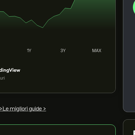
1Y
3Y
MAX
uri
>
Le migliori guide >