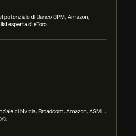
i nel potenziale di Banco BPM, Amazon,
lisi esperta di eToro.
gy & Robotics ETF è di 144.34‎$‎
otenziale di Nvidia, Broadcom, Amazon, ASML,
oro.
afico di eToro e riduci lo zoom per vedere i
Technology & Robotics ETF. Il prezzo di