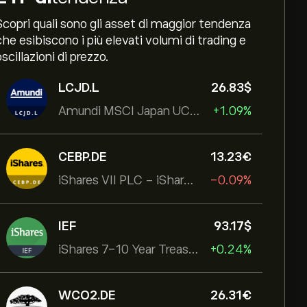
Scopri quali sono gli asset di maggior tendenza
che esibiscono i più elevati volumi di trading e
oscillazioni di prezzo.
LCJD.L
26.83‎$‎
Amundi MSCI Japan UCITS ETF Acc
+1.09%
CEBP.DE
13.23‎€‎
iShares VII PLC - iShares MSCI EMU USD Hedged UCITS ETF
-0.09%
IEF
93.17‎$‎
iShares 7-10 Year Treasury Bond ETF
+0.24%
WCO2.DE
26.31‎€‎