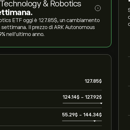
 Technology & Robotics
i
ettimana.
tics ETF oggi è 127.85‎$‎, un cambiamento
tima settimana. Il prezzo di ARK Autonomous
% nell'ultimo anno.
127.85‎$‎
124.14‎$‎
-
127.92‎$‎
55.29‎$‎
-
144.34‎$‎