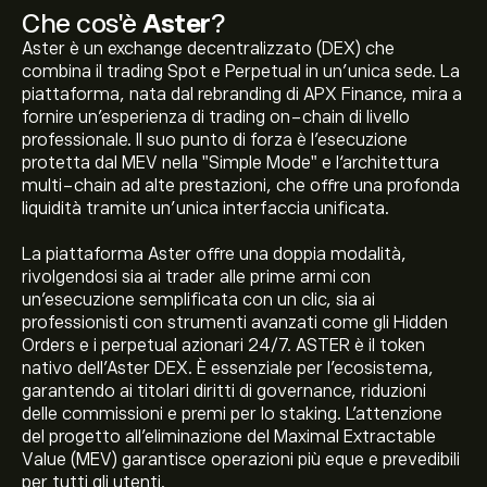
Che cos'è
Aster
?
Aster è un exchange decentralizzato (DEX) che
combina il trading Spot e Perpetual in un'unica sede. La
piattaforma, nata dal rebranding di APX Finance, mira a
fornire un’esperienza di trading on-chain di livello
professionale. Il suo punto di forza è l'esecuzione
protetta dal MEV nella "Simple Mode" e l‘architettura
multi-chain ad alte prestazioni, che offre una profonda
liquidità tramite un'unica interfaccia unificata.
La piattaforma Aster offre una doppia modalità,
rivolgendosi sia ai trader alle prime armi con
un'esecuzione semplificata con un clic, sia ai
professionisti con strumenti avanzati come gli Hidden
Orders e i perpetual azionari 24/7. ASTER è il token
nativo dell'Aster DEX. È essenziale per l'ecosistema,
garantendo ai titolari diritti di governance, riduzioni
delle commissioni e premi per lo staking. L'attenzione
Il prezzo attuale di ASTER è 0.599‎$‎
del progetto all'eliminazione del Maximal Extractable
Value (MEV) garantisce operazioni più eque e prevedibili
per tutti gli utenti.