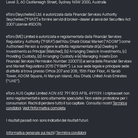
Level 3, 60 Castlereagh Street, Sydney NSW 2000, Australia
eToro (Seychelles) Ltd. è autorizzata dalla Financial Services Authority
Seychelles ("FSAS") a fornire servizi di broker-dealer ai sensi del Securities Act
2007 License #SD076
eToro (ME) Limited è autorizzata e regolamentata dalla Financial Services
Regulatory Authority ("FSRA") dell’Abu Dhabi Global Market (“ADGM”) come
Authorised Person a svolgere le attività regolamentate di (a) Dealing in
Investments as Principal (Matched), (b) Arranging Deals in Investments, (c)
Providing Custody, (d) Arranging Custody e (e) Managing Assets (con
Financial Services Permission Number 220073) ai sensi delle Financial Services
and Market Regulations 2015 (“FSMR”). La sua sede legale e principale sede
di attività si trova presso Office 207 and 208, 15th Floor Floor, Al Sarab
Tower, ADGM Square, Al Maryah Island, Abu Dhabi, United Arab Emirates
(“UAE”).
eToro AUS Capital Limited ACN 612 791 803 AFSL 491139. I criptoasset non
sono regolamentati e sono altamente speculativi. Non esiste protezione per i
consumatori. Rischi di perdere tutto il tuo capitale. Consulta i nostri
Termini e
condizioni
.
Vedi l’informativa completa
I risultati passati non sono indicativi dei risultati futuri.
Informativa generale sui rischi
|
Termini e condizioni