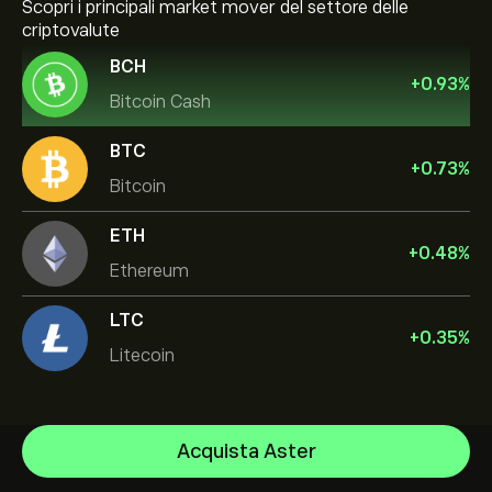
Scopri i principali market mover del settore delle
criptovalute
BCH
+
0.93
%
Bitcoin Cash
BTC
+
0.73
%
Bitcoin
ETH
+
0.48
%
Ethereum
LTC
+
0.35
%
Litecoin
Bitcoin
Acquista Aster
Ethereum
Centro assistenza