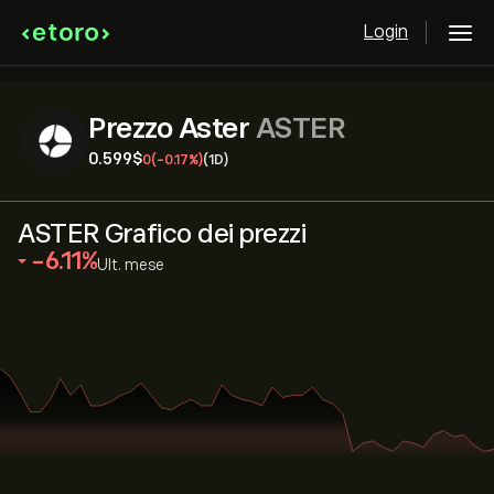
Login
Prezzo Aster
ASTER
0.599‎$‎
0
(-0.17%)
(1D)
ASTER Grafico dei prezzi
‎-6.11‎
Ult. mese