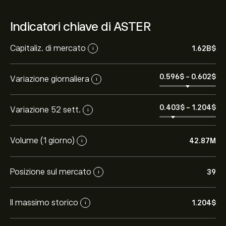
Indicatori chiave di ASTER
Capitaliz. di mercato
1.62B‎$‎
i
0.596‎$‎
-
0.602‎$‎
Variazione giornaliera
i
0.403‎$‎
-
1.204‎$‎
Variazione 52 sett.
i
Volume (1 giorno)
42.87M
i
Posizione sul mercato
39
i
Il massimo storico
1.204‎$‎
i