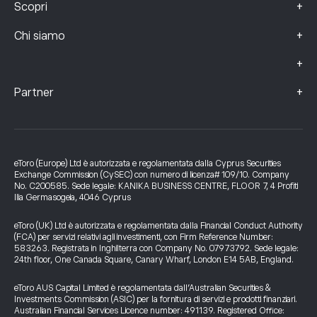
+
Scopri
+
Chi siamo
+
+
Partner
eToro (Europe) Ltd è autorizzata e regolamentata dalla Cyprus Securities
Exchange Commission (CySEC) con numero di licenza# 109/10. Company
No. C200585. Sede legale: KANIKA BUSINESS CENTRE, FLOOR 7, 4 Profiti
Ilia Germasogeia, 4046 Cyprus
eToro (UK) Ltd è autorizzata e regolamentata dalla Financial Conduct Authority
(FCA) per servizi relativi agli investimenti, con Firm Reference Number:
583263. Registrata in Inghilterra con Company No. 07973792. Sede legale:
24th floor, One Canada Square, Canary Wharf, London E14 5AB, England.
eToro AUS Capital Limited è regolamentata dall’Australian Securities &
Investments Commission (ASIC) per la fornitura di servizi e prodotti finanziari.
Australian Financial Services Licence number: 491139. Registered Office: