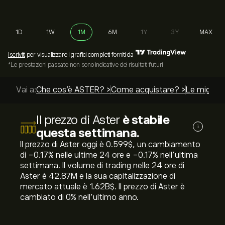
1D
1W
1M
6M
1Y
3Y
MAX
Iscriviti
per visualizzare i grafici completi forniti da
*Le prestazioni passate non sono indicative dei risultati futuri
Vai a:
Che cos'è ASTER? >
Come acquistare? >
Le migliori
Il prezzo di Aster
è stabile
i
questa settimana.
Il prezzo di Aster oggi è 0.599‎$‎, un cambiamento
di ‎-0.17‎% nelle ultime 24 ore e ‎-0.17‎% nell'ultima
settimana. Il volume di trading nelle 24 ore di
Aster è 42.87M e la sua capitalizzazione di
mercato attuale è 1.62B‎$‎. Il prezzo di Aster è
cambiato di ‎0‎% nell'ultimo anno.