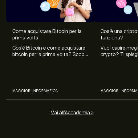
Come acquistare Bitcoin per la
Cos’è una cript
prima volta
funziona?
Cos'è Bitcoin e come acquistare
Vuoi capire megli
bitcoin per la prima volta? Scopri
crypto? Ti spie
come comprare e come
sono le criptova
proteggere la criptovaluta
sguardo al minin
bitcoin.
delle criptovalut
MAGGIORI INFORMAZIONI
MAGGIORI INFORMA
Vai all'Accademia >