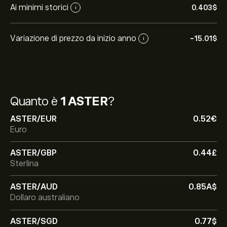
Ai minimi storici
0.403‎$‎
i
Variazione di prezzo da inizio anno
-15.01‎$‎
i
Quanto è
1 ASTER
?
ASTER/EUR
0.52‎€‎
Euro
ASTER/GBP
0.44‎£‎
Sterlina
ASTER/AUD
0.85‎A$‎
Dollaro australiano
ASTER/SGD
0.77‎$‎