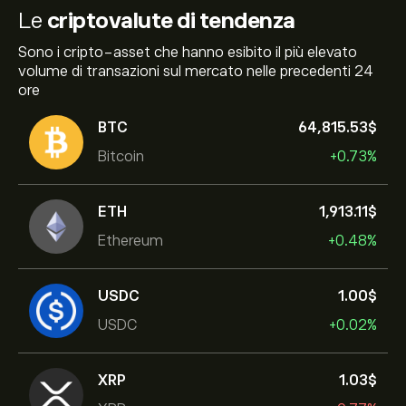
Le
criptovalute di tendenza
Sono i cripto-asset che hanno esibito il più elevato
volume di transazioni sul mercato nelle precedenti 24
ore
BTC
64,815.53‎$‎
Bitcoin
+0.73%
ETH
1,913.11‎$‎
Ethereum
+0.48%
USDC
1.00‎$‎
USDC
+0.02%
XRP
1.03‎$‎