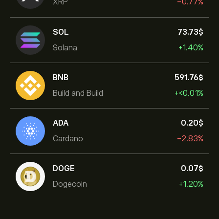
XRP
-0.77%
SOL
73.73‎$‎
Solana
+1.40%
BNB
591.76‎$‎
Build and Build
+‎<‎0.01%
ADA
0.20‎$‎
Cardano
-2.83%
DOGE
0.07‎$‎
Dogecoin
+1.20%