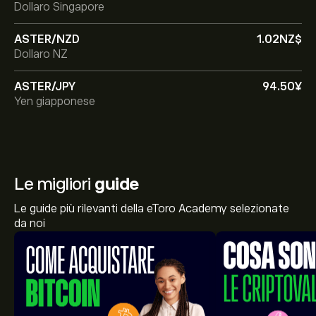
Dollaro Singapore
ASTER/NZD
1.02‎NZ$‎
Dollaro NZ
ASTER/JPY
94.50‎¥‎
Yen giapponese
Le migliori
guide
Le guide più rilevanti della eToro Academy selezionate
da noi