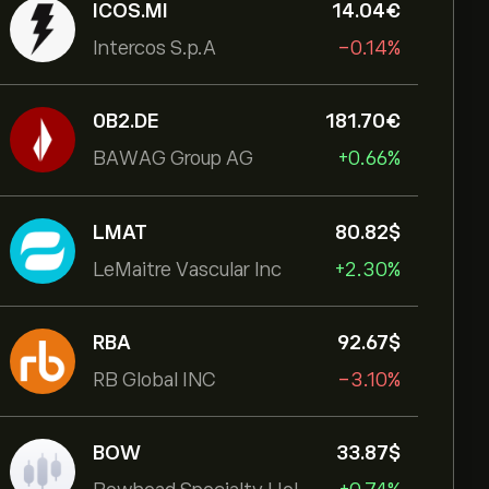
ICOS.MI
14.04‎€‎
Intercos S.p.A
-0.14%
0B2.DE
181.70‎€‎
BAWAG Group AG
+0.66%
LMAT
80.82‎$‎
LeMaitre Vascular Inc
+2.30%
RBA
92.67‎$‎
RB Global INC
-3.10%
BOW
33.87‎$‎