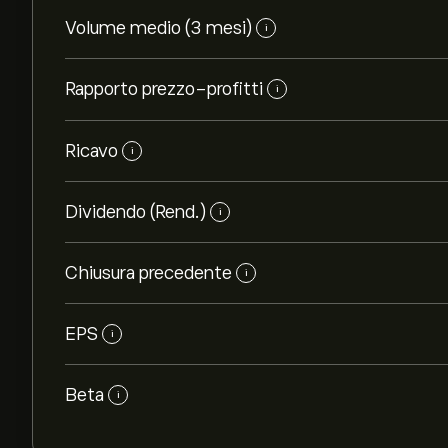
Volume medio (3 mesi)
i
Rapporto prezzo-profitti
i
Ricavo
i
Dividendo (Rend.)
i
Chiusura precedente
i
EPS
i
Beta
i