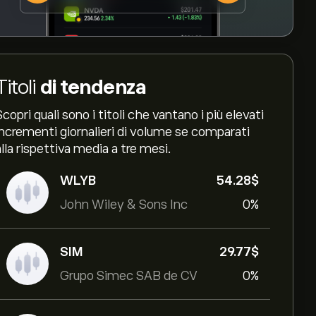
Titoli
di tendenza
Scopri quali sono i titoli che vantano i più elevati
incrementi giornalieri di volume se comparati
alla rispettiva media a tre mesi.
WLYB
54.28‎$‎
John Wiley & Sons Inc
0%
SIM
29.77‎$‎
Grupo Simec SAB de CV
0%