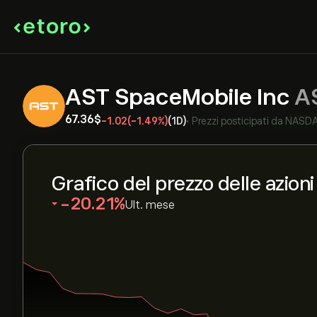
AST SpaceMobile Inc
A
67.36‎$‎
-1.02
(-1.49%)
(1D)
•
Prezzi posticipati da
NASD
Grafico del prezzo delle azion
‎-20.21‎
Ult. mese