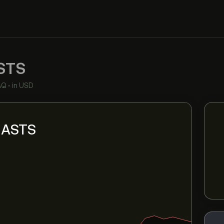
STS
AQ
•
in USD
i ASTS