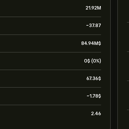
21.92M
-37.87
84.94M‎$‎
0‎$‎ (0%)
67.36‎$‎
-1.78‎$‎
2.46