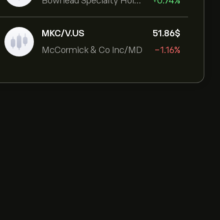
Bowhead Specialty Holdings Inc
+0.74%
MKC/V.US
51.86‎$‎
McCormick & Co Inc/MD
-1.16%