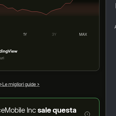
1Y
3Y
MAX
uri
>
Le migliori guide >
aceMobile Inc
sale questa
i