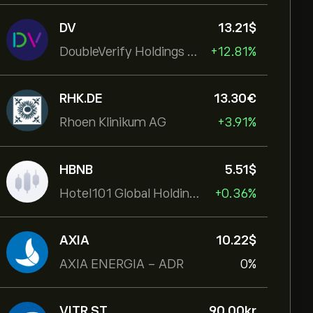
DV
13.21‎$‎
DoubleVerify Holdings Inc
+12.81%
RHK.DE
13.30‎€‎
Rhoen Klinikum AG
+3.91%
HBNB
5.51‎$‎
Hotel101 Global Holdings Corp
+0.36%
AXIA
10.22‎$‎
AXIA ENERGIA - ADR
0%
VITR.ST
90.00‎kr‎