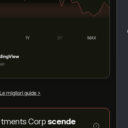
1Y
3Y
MAX
uri
Le migliori guide >
partments Corp
scende
i