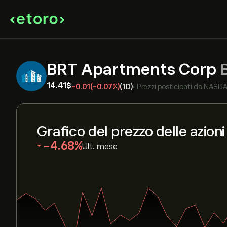
BRT Apartments Corp
14.41‎$‎
-0.01
(-0.07%)
(1D)
•
Prezzi posticipati da
NASD
Grafico del prezzo delle azion
‎-4.68‎
Ult. mese