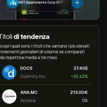
BRT Apartments Corp
BRT
Titoli
di tendenza
Scopri quali sono i titoli che vantano i più elevati
incrementi giornalieri di volume se comparati
alla rispettiva media a tre mesi.
DOCS
27.40‎$‎
Doximity Inc.
+32.62%
ANA.MC
213.00‎€‎
Acciona
0%