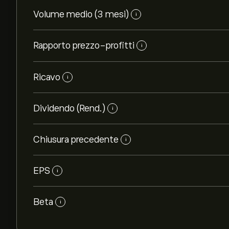
Volume medio (3 mesi)
i
Rapporto prezzo-profitti
i
Ricavo
i
Dividendo (Rend.)
i
Chiusura precedente
i
EPS
i
Beta
i