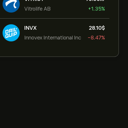
Vitrolife AB
+1.35%
INVX
28.10‎$‎
Innovex International Inc
-8.47%