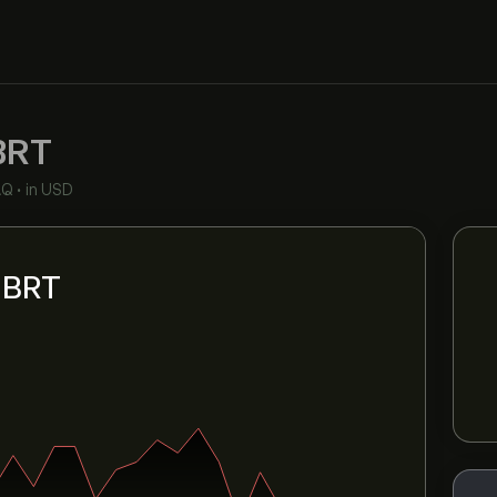
BRT
AQ
•
in USD
i BRT