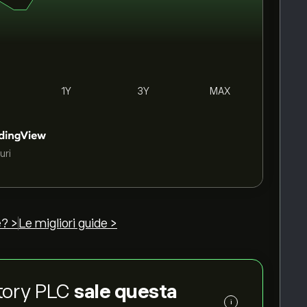
1Y
3Y
MAX
uri
? >
Le migliori guide >
actory PLC
sale questa
i