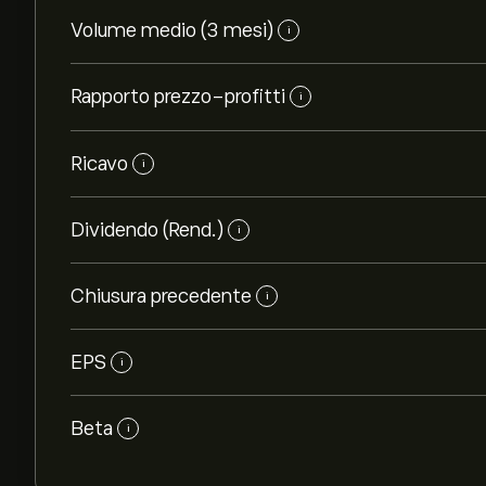
Volume medio (3 mesi)
i
Rapporto prezzo-profitti
i
Ricavo
i
Dividendo (Rend.)
i
Chiusura precedente
i
EPS
i
Beta
i