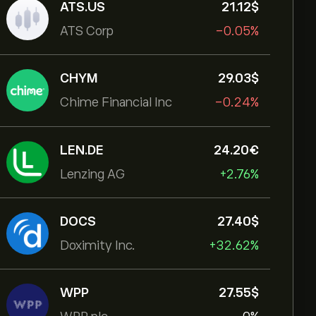
ATS.US
21.12‎$‎
ATS Corp
-0.05%
CHYM
29.03‎$‎
Chime Financial Inc
-0.24%
LEN.DE
24.20‎€‎
Lenzing AG
+2.76%
DOCS
27.40‎$‎
Doximity Inc.
+32.62%
WPP
27.55‎$‎