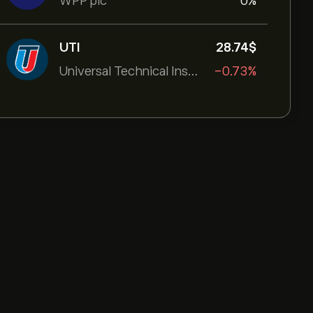
WPP plc
0%
UTI
28.74‎$‎
Universal Technical Institut
-0.73%