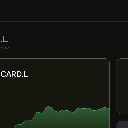
.L
n GBX
i CARD.L