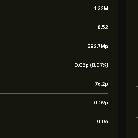
1.32M
8.52
582.7M‎p‎
0.05‎p‎ (0.07%)
76.2‎p‎
0.09‎p‎
0.06