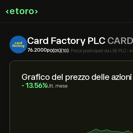
Card Factory PLC
CARD
76.2000‎p‎
0
(0%)
(1D)
•
Prezzi posticipati da
LSE PLC
•
i
Grafico del prezzo delle azion
‎13.56‎
Ult. mese