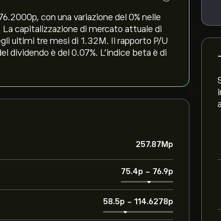
6.2000‎p‎, con una variazione del ‎0‎% nelle
. La capitalizzazione di mercato attuale di
i ultimi tre mesi di 1.32M. Il rapporto P/U
del dividendo è del 0.07%. L'indice beta è di
257.87M‎p‎
75.4‎p‎
-
76.9‎p‎
58.5‎p‎
-
114.6278‎p‎