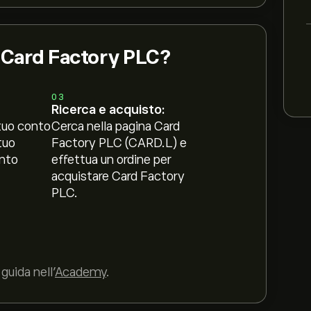
i Card Factory PLC?
03
Ricerca e acquisto:
tuo conto
Cerca nella pagina Card
tuo
Factory PLC (CARD.L) e
nto
effettua un ordine per
acquistare Card Factory
PLC.
guida nell’
Academy
.