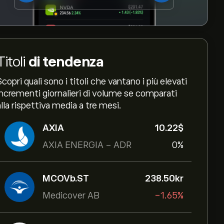
Titoli
di tendenza
Scopri quali sono i titoli che vantano i più elevati
incrementi giornalieri di volume se comparati
alla rispettiva media a tre mesi.
AXIA
10.22‎$‎
AXIA ENERGIA - ADR
0%
MCOVb.ST
238.50‎kr‎
Medicover AB
-1.65%