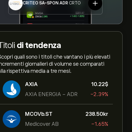
CRITEO SA-SPON ADR
CRTO
Titoli
di tendenza
Scopri quali sono i titoli che vantano i più elevati
incrementi giornalieri di volume se comparati
alla rispettiva media a tre mesi.
AXIA
10.22‎$‎
AXIA ENERGIA - ADR
-2.39%
MCOVb.ST
238.50‎kr‎
Medicover AB
-1.65%