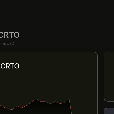
CRTO
Q
•
in USD
i CRTO