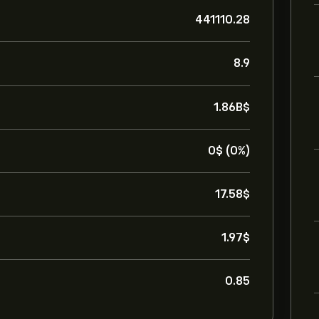
441110.28
8.9
1.86B‎$‎
0‎$‎ (0%)
17.58‎$‎
1.97‎$‎
0.85