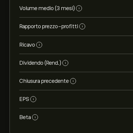
Volume medio (3 mesi)
i
Rapporto prezzo-profitti
i
Ricavo
i
Dividendo (Rend.)
i
Chiusura precedente
i
EPS
i
Beta
i