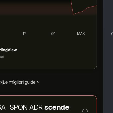
1Y
3Y
MAX
uri
 >
Le migliori guide >
EO SA-SPON ADR
scende
i