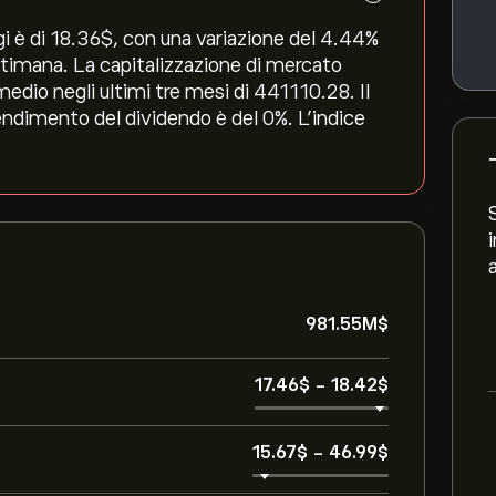
 di 18.36‎$‎, con una variazione del ‎4.44‎%
ettimana. La capitalizzazione di mercato
edio negli ultimi tre mesi di 441110.28. Il
 rendimento del dividendo è del 0%. L'indice
981.55M‎$‎
17.46‎$‎
-
18.42‎$‎
15.67‎$‎
-
46.99‎$‎