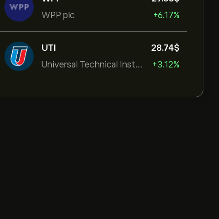
WPP plc
+6.17%
UTI
28.74‎$‎
Universal Technical Institut
+3.12%