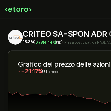
CRITEO SA-SPON ADR
18.36‎$‎
0.78
(4.44%)
(1D)
•
Prezzi posticipati da
NASDA
Grafico del prezzo delle azion
‎-21.17‎
Ult. mese