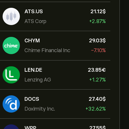
ATS.US
21.12‎$‎
ATS Corp
+2.87%
CHYM
29.03‎$‎
Chime Financial Inc
-7.10%
LEN.DE
23.85‎€‎
Lenzing AG
+1.27%
DOCS
27.40‎$‎
Doximity Inc.
+32.62%
WPP
27.55‎$‎