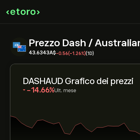
Prezzo Dash / Australia
43.6343‎A$‎
-0.56
(-1.26%)
(1D)
DASHAUD Grafico dei prezzi
‎-14.66‎
Ult. mese