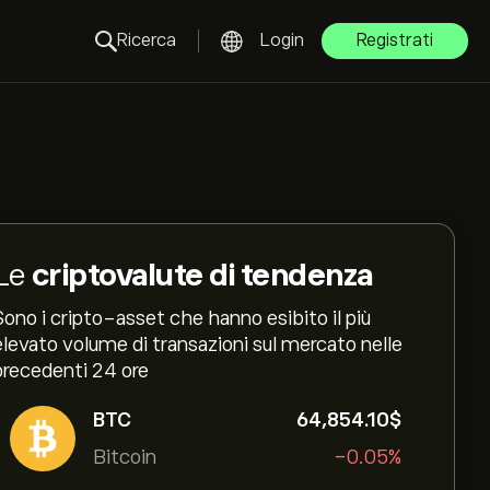
Ricerca
Login
Registrati
Le
criptovalute di tendenza
Sono i cripto-asset che hanno esibito il più
elevato volume di transazioni sul mercato nelle
precedenti 24 ore
BTC
64,854.10‎$‎
Bitcoin
-0.05%