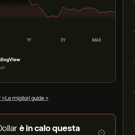
1Y
3Y
MAX
uri
 >
Le migliori guide >
Dollar
è in calo questa
i