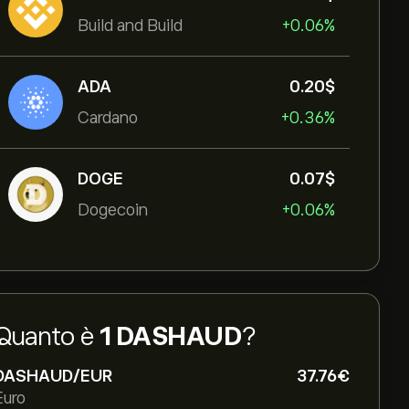
Build and Build
+0.06%
ADA
0.20‎$‎
Cardano
+0.36%
DOGE
0.07‎$‎
Dogecoin
+0.06%
Quanto è
1 DASHAUD
?
DASHAUD/EUR
37.76‎€‎
Euro