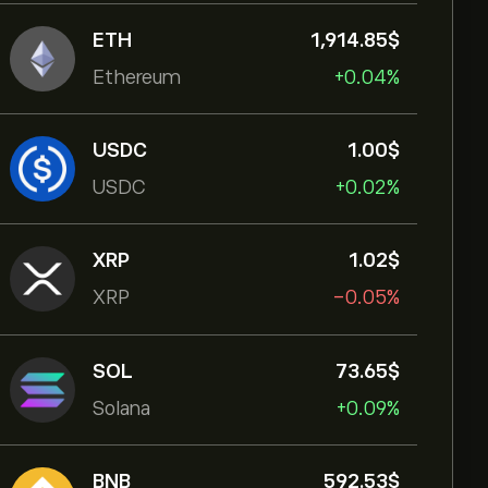
ETH
1,914.85‎$‎
Ethereum
+0.04%
USDC
1.00‎$‎
USDC
+0.02%
XRP
1.02‎$‎
XRP
-0.05%
SOL
73.65‎$‎
Solana
+0.09%
BNB
592.53‎$‎