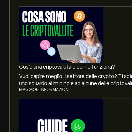
Cos’è una criptovaluta e come funziona?
Vuoi capire meglio il settore delle crypto? Ti s
uno sguardo al mining e ad alcune delle criptoval
MAGGIORI INFORMAZIONI
Il prezzo attuale di DASHAUD è 43.6343‎A$‎