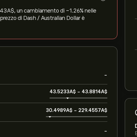
343‎A$‎, un cambiamento di ‎-1.26‎% nelle
 prezzo di Dash / Australian Dollar è
-
43.5233‎A$‎
-
43.8814‎A$‎
30.4989‎A$‎
-
229.4557‎A$‎
-