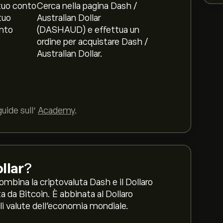
tuo conto
Cerca nella pagina Dash /
tuo
Australian Dollar
nto
(DASHAUD) e effettua un
ordine per acquistare Dash /
Australian Dollar.
uide sull’
Academy
.
llar
?
bina la criptovaluta Dash e il Dollaro
 da Bitcoin. È abbinata al Dollaro
ali valute dell'economia mondiale.