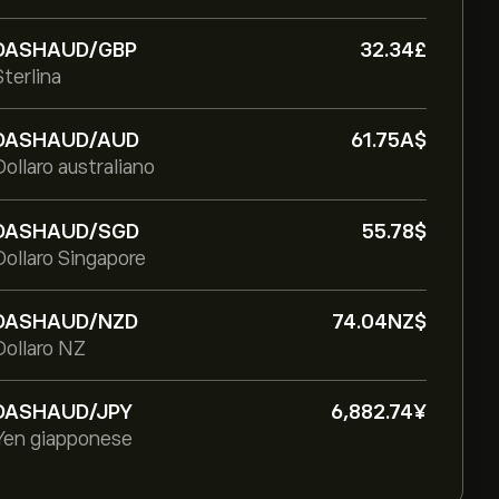
DASHAUD/GBP
32.34‎£‎
Sterlina
DASHAUD/AUD
61.75‎A$‎
Dollaro australiano
DASHAUD/SGD
55.78‎$‎
Dollaro Singapore
DASHAUD/NZD
74.04‎NZ$‎
Dollaro NZ
DASHAUD/JPY
6,882.74‎¥‎
Yen giapponese