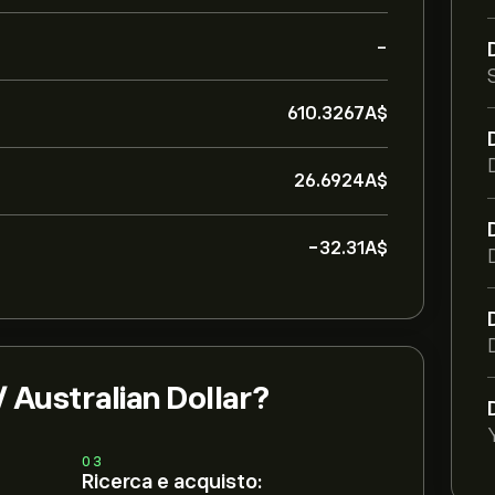
-
610.3267‎A$‎
26.6924‎A$‎
-32.31‎A$‎
 Australian Dollar?
03
Ricerca e acquisto: