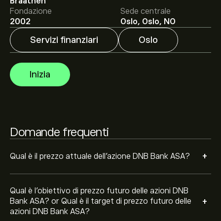
Il target di prezzo medio per le azioni DNB Bank ASA è di
Braathen
305.50‎kr‎.
Iscriviti
su eToro per previsioni dettagliate
Fondazione
Sede centrale
degli analisti e obiettivi di prezzo.
2002
Oslo, Oslo, NO
Servizi finanziari
Oslo
Gli analisti offrono previsioni per le azioni DNB Bank ASA
basate su tendenze di mercato, rapporti finanziari e
crescita prevista. Consulta le previsioni recenti per i
Inizia
futuri movimenti dei prezzi.
La capitalizzazione di mercato di DNB Bank ASA è
437.88B‎kr‎
Domande frequenti
+
Qual è il prezzo attuale dell'azione DNB Bank ASA?
Qual è l'obiettivo di prezzo futuro delle azioni DNB
+
Bank ASA? or Qual è il target di prezzo futuro delle
azioni DNB Bank ASA?