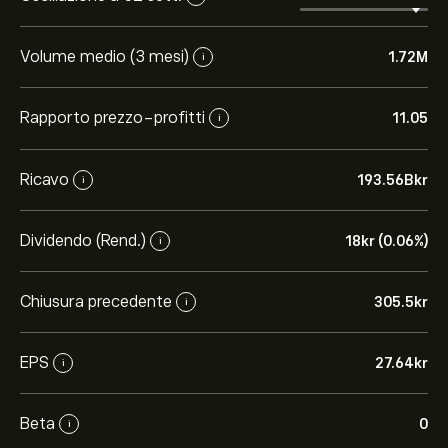
Volume medio (3 mesi)
1.72M
i
Rapporto prezzo-profitti
11.05
i
Ricavo
193.56B‎kr‎
i
Dividendo (Rend.)
18‎kr‎ (0.06%)
i
Chiusura precedente
305.5‎kr‎
i
EPS
27.64‎kr‎
i
Beta
0
i