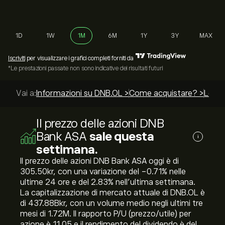
1D
1W
1M
6M
1Y
3Y
MAX
Iscriviti
per visualizzare i grafici completi forniti da
*Le prestazioni passate non sono indicative dei risultati futuri
Vai a:
Informazioni su DNB.OL >
Come acquistare? >
Le mig
Il prezzo delle azioni DNB
Bank ASA
sale questa
i
settimana.
Il prezzo delle azioni DNB Bank ASA oggi è di
305.50‎kr‎, con una variazione del ‎-0.71‎% nelle
ultime 24 ore e del ‎2.83‎% nell'ultima settimana.
La capitalizzazione di mercato attuale di DNB.OL è
di 437.88B‎kr‎, con un volume medio negli ultimi tre
mesi di 1.72M. Il rapporto P/U (prezzo/utile) per
azione è 11.05 e il rendimento del dividendo è del