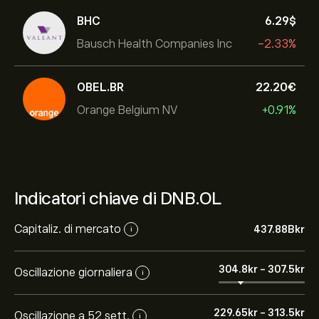
BHC
6.29‎$‎
Bausch Health Companies Inc
-2.33%
OBEL.BR
22.20‎€‎
Orange Belgium NV
+0.91%
Indicatori chiave di DNB.OL
Capitaliz. di mercato
437.88B‎kr‎
i
304.8‎kr‎
-
307.5‎kr‎
Oscillazione giornaliera
i
229.65‎kr‎
-
313.5‎kr‎
Oscillazione a 52 sett.
i