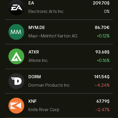
EA
209.70‎$‎
Electronic Arts Inc
0%
MYM.DE
86.70‎€‎
Mayr-Melnhof Karton AG
+0.12%
ATKR
93.68‎$‎
Atkore Inc.
+0.16%
DORM
141.54‎$‎
Dorman Products Inc
-4.24%
KNF
67.79‎$‎
Knife River Corp
-2.47%