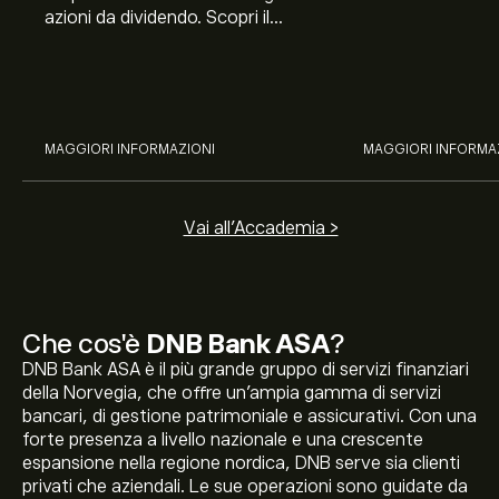
azioni da dividendo. Scopri il
Banco BPM, Ama
potenziale di J&J, Chevron,
TSMC, Costco e El
Coca-Cola, Verizon, Eni, A2A
all’analisi espert
con l’analisi esperta di eToro.
MAGGIORI INFORMAZIONI
MAGGIORI INFORMA
Vai all'Accademia >
Che cos'è
DNB Bank ASA
?
DNB Bank ASA è il più grande gruppo di servizi finanziari
della Norvegia, che offre un'ampia gamma di servizi
bancari, di gestione patrimoniale e assicurativi. Con una
forte presenza a livello nazionale e una crescente
espansione nella regione nordica, DNB serve sia clienti
privati che aziendali. Le sue operazioni sono guidate da