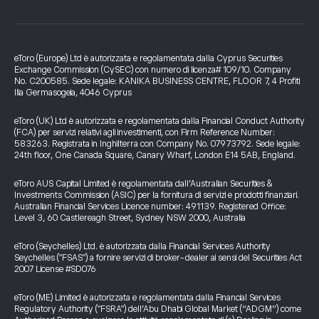
eToro (Europe) Ltd è autorizzata e regolamentata dalla Cyprus Securities
Exchange Commission (CySEC) con numero di licenza# 109/10. Company
No. C200585. Sede legale: KANIKA BUSINESS CENTRE, FLOOR 7, 4 Profiti
Ilia Germasogeia, 4046 Cyprus
eToro (UK) Ltd è autorizzata e regolamentata dalla Financial Conduct Authority
(FCA) per servizi relativi agli investimenti, con Firm Reference Number:
583263. Registrata in Inghilterra con Company No. 07973792. Sede legale:
24th floor, One Canada Square, Canary Wharf, London E14 5AB, England.
eToro AUS Capital Limited è regolamentata dall’Australian Securities &
Investments Commission (ASIC) per la fornitura di servizi e prodotti finanziari.
Australian Financial Services Licence number: 491139. Registered Office:
Level 3, 60 Castlereagh Street, Sydney NSW 2000, Australia
eToro (Seychelles) Ltd. è autorizzata dalla Financial Services Authority
Seychelles ("FSAS") a fornire servizi di broker-dealer ai sensi del Securities Act
2007 License #SD076
eToro (ME) Limited è autorizzata e regolamentata dalla Financial Services
Regulatory Authority ("FSRA") dell’Abu Dhabi Global Market (“ADGM”) come