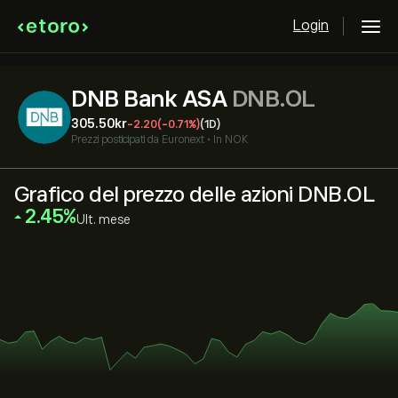
Login
DNB Bank ASA
DNB.OL
305.50‎kr‎
-2.20
(-0.71%)
(1D)
Prezzi posticipati da
Euronext
•
In NOK
Grafico del prezzo delle azioni DNB.OL
‎2.45‎
Ult. mese