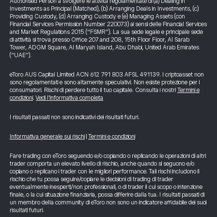
Authorised Person a svolgere le attività regolamentate di (a) Dealing in
Investments as Principal (Matched), (b) Arranging Deals in Investments, (c)
Providing Custody, (d) Arranging Custody e (e) Managing Assets (con
Financial Services Permission Number 220073) ai sensi delle Financial Services
and Market Regulations 2015 (“FSMR”). La sua sede legale e principale sede
di attività si trova presso Office 207 and 208, 15th Floor Floor, Al Sarab
Tower, ADGM Square, Al Maryah Island, Abu Dhabi, United Arab Emirates
(“UAE”).
eToro AUS Capital Limited ACN 612 791 803 AFSL 491139. I criptoasset non
sono regolamentati e sono altamente speculativi. Non esiste protezione per i
consumatori. Rischi di perdere tutto il tuo capitale. Consulta i nostri
Termini e
condizioni
.
Vedi l’informativa completa
I risultati passati non sono indicativi dei risultati futuri.
Informativa generale sui rischi
|
Termini e condizioni
Fare trading con eToro seguendo e/o copiando o replicando le operazioni di altri
trader comporta un elevato livello di rischio, anche quando si seguono e/o
copiano o replicano i trader con le migliori performance. Tali rischi includono il
rischio che tu possa seguire/copiare le decisioni di trading di trader
eventualmente inesperti/non professionali, o di trader il cui scopo o intenzione
finale, o la cui situazione finanziaria, possa differire dalla tua. I risultati passati di
un membro della community di eToro non sono un indicatore affidabile dei suoi
risultati futuri.