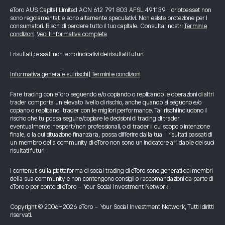
eToro AUS Capital Limited ACN 612 791 803 AFSL 491139. I criptoasset non
sono regolamentati e sono altamente speculativi. Non esiste protezione per i
consumatori. Rischi di perdere tutto il tuo capitale. Consulta i nostri
Termini e
condizioni
.
Vedi l’informativa completa
I risultati passati non sono indicativi dei risultati futuri.
Informativa generale sui rischi
|
Termini e condizioni
Fare trading con eToro seguendo e/o copiando o replicando le operazioni di altri
trader comporta un elevato livello di rischio, anche quando si seguono e/o
copiano o replicano i trader con le migliori performance. Tali rischi includono il
rischio che tu possa seguire/copiare le decisioni di trading di trader
eventualmente inesperti/non professionali, o di trader il cui scopo o intenzione
finale, o la cui situazione finanziaria, possa differire dalla tua. I risultati passati di
un membro della community di eToro non sono un indicatore affidabile dei suoi
risultati futuri.
I contenuti sulla piattaforma di social trading di eToro sono generati dai membri
della sua community e non contengono consigli o raccomandazioni da parte di
eToro o per conto di eToro - Your Social Investment Network.
Copyright © 2006-2026 eToro - Your Social Investment Network, Tutti i diritti
riservati.