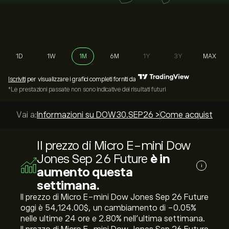
1D
1W
1M
6M
1Y
3Y
MAX
Iscriviti
per visualizzare i grafici completi forniti da
*Le prestazioni passate non sono indicative dei risultati futuri
Vai a:
Informazioni su DOW30.SEP26 >
Come acquistare?
Il prezzo di Micro E-mini Dow
Jones Sep 26 Future
è in
i
aumento questa
settimana.
Il prezzo di Micro E-mini Dow Jones Sep 26 Future
oggi è 54,124.00‎$‎, un cambiamento di ‎-0.05‎%
nelle ultime 24 ore e ‎2.80‎% nell'ultima settimana.