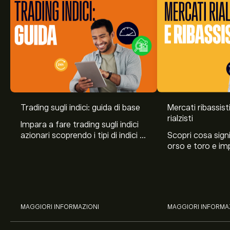
Trading sugli indici: guida di base
Mercati ribassist
Il prezzo attuale di DOW30.SEP26 è 54,124.00‎$‎
rialzisti
Impara a fare trading sugli indici
azionari scoprendo i tipi di indici di
Scopri cosa sign
borsa, gli strumenti finanziari
orso e toro e im
utilizzati e le strategie di
migliori per trad
Il massimo storico di Micro E-mini Dow Jones Sep 26
investimento.
durante le loro fa
Future è di 54,883.00‎$‎
ribassiste.
Seleziona l'intervallo di tempo "1D" o "1W" sul grafico di
MAGGIORI INFORMAZIONI
MAGGIORI INFORMA
eToro e riduci lo zoom per vedere i movimenti di prezzo
storici di Micro E-mini Dow Jones Sep 26 Future. Il