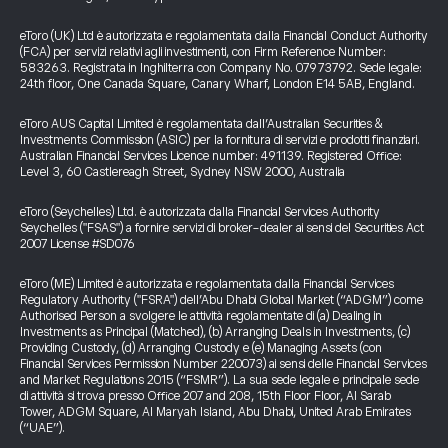
eToro (UK) Ltd è autorizzata e regolamentata dalla Financial Conduct Authority
(FCA) per servizi relativi agli investimenti, con Firm Reference Number:
583263. Registrata in Inghilterra con Company No. 07973792. Sede legale:
24th floor, One Canada Square, Canary Wharf, London E14 5AB, England.
eToro AUS Capital Limited è regolamentata dall’Australian Securities &
Investments Commission (ASIC) per la fornitura di servizi e prodotti finanziari.
Australian Financial Services Licence number: 491139. Registered Office:
Level 3, 60 Castlereagh Street, Sydney NSW 2000, Australia
eToro (Seychelles) Ltd. è autorizzata dalla Financial Services Authority
Seychelles ("FSAS") a fornire servizi di broker-dealer ai sensi del Securities Act
2007 License #SD076
eToro (ME) Limited è autorizzata e regolamentata dalla Financial Services
Regulatory Authority ("FSRA") dell’Abu Dhabi Global Market (“ADGM”) come
Authorised Person a svolgere le attività regolamentate di (a) Dealing in
Investments as Principal (Matched), (b) Arranging Deals in Investments, (c)
Providing Custody, (d) Arranging Custody e (e) Managing Assets (con
Financial Services Permission Number 220073) ai sensi delle Financial Services
and Market Regulations 2015 (“FSMR”). La sua sede legale e principale sede
di attività si trova presso Office 207 and 208, 15th Floor Floor, Al Sarab
Tower, ADGM Square, Al Maryah Island, Abu Dhabi, United Arab Emirates
(“UAE”).