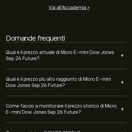
prezzo di Micro E-mini Dow Jones Sep 26 Future è
Per acquistare DOW30.SEP26, visita la pagina "Micro
Vai all'Accademia >
oscillato tra 0‎$‎ nel corso dell'ultimo anno.
E-mini Dow Jones Sep 26 Future (DOW30.SEP26)" sul
sito web di eToro. Dopo aver creato un account e aver
depositato i fondi, clicca sul pulsante "Apri posizione" e
decidi quanto Micro E-mini Dow Jones Sep 26 Future
Domande frequenti
desideri acquistare. Puoi anche effettuare un ordine per
un acquisto DOW30.SEP26 a un prezzo specifico in
futuro.
Qual è il prezzo attuale di Micro E-mini Dow Jones
+
Sep 26 Future?
Qual è il prezzo più alto raggiunto di Micro E-mini
+
Dow Jones Sep 26 Future?
Come faccio a monitorare il prezzo storico di Micro
+
E-mini Dow Jones Sep 26 Future?