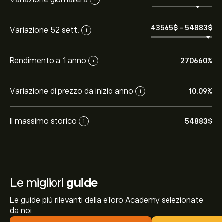
43565‎$‎
-
54883‎$‎
Variazione 52 sett.
i
Rendimento a 1 anno
270660%
i
Variazione di prezzo da inizio anno
10.09%
i
Il massimo storico
54883‎$‎
i
Le migliori
guide
Le guide più rilevanti della eToro Academy selezionate
da noi