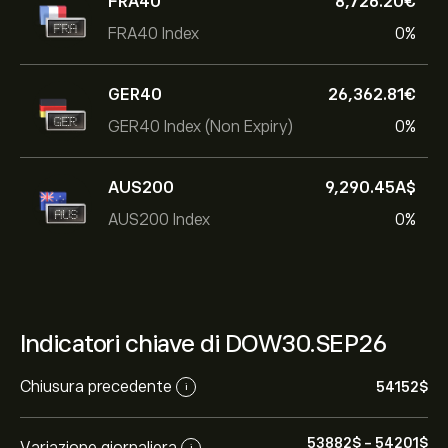
FRA40
8,726.20‎€‎
FRA40 Index
0%
GER40
26,362.81‎€‎
GER40 Index (Non Expiry)
0%
AUS200
9,290.45‎A$‎
AUS200 Index
0%
Indicatori chiave di DOW30.SEP26
Chiusura precedente
54152‎$‎
i
53882‎$‎
-
54201‎$‎
Variazione giornaliera
i