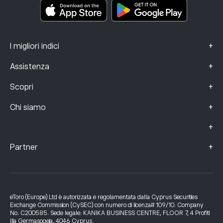
Dati sui reclami (clienti FCA)
+
I migliori indici
+
Assistenza
+
Scopri
+
Chi siamo
+
+
Partner
eToro (Europe) Ltd è autorizzata e regolamentata dalla Cyprus Securities
Exchange Commission (CySEC) con numero di licenza# 109/10. Company
No. C200585. Sede legale: KANIKA BUSINESS CENTRE, FLOOR 7, 4 Profiti
Ilia Germasogeia, 4046 Cyprus