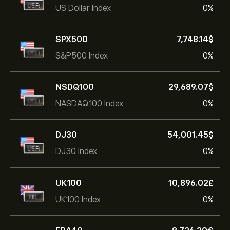
US Dollar Index
0%
SPX500
7,748.14‎$‎
S&P500 Index
0%
NSDQ100
29,689.07‎$‎
NASDAQ100 Index
0%
DJ30
54,001.45‎$‎
DJ30 Index
0%
UK100
10,896.02‎£‎
UK100 Index
0%