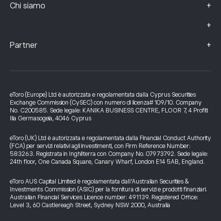
+
Chi siamo
+
+
Partner
eToro (Europe) Ltd è autorizzata e regolamentata dalla Cyprus Securities
Exchange Commission (CySEC) con numero di licenza# 109/10. Company
No. C200585. Sede legale: KANIKA BUSINESS CENTRE, FLOOR 7, 4 Profiti
Ilia Germasogeia, 4046 Cyprus
eToro (UK) Ltd è autorizzata e regolamentata dalla Financial Conduct Authority
(FCA) per servizi relativi agli investimenti, con Firm Reference Number:
583263. Registrata in Inghilterra con Company No. 07973792. Sede legale:
24th floor, One Canada Square, Canary Wharf, London E14 5AB, England.
eToro AUS Capital Limited è regolamentata dall’Australian Securities &
Investments Commission (ASIC) per la fornitura di servizi e prodotti finanziari.
Australian Financial Services Licence number: 491139. Registered Office:
Level 3, 60 Castlereagh Street, Sydney NSW 2000, Australia