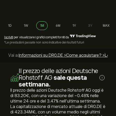
1D
1W
1M
6M
1Y
3Y
MAX
Iscriviti
per visualizzare i grafici completi forniti da
*Le prestazioni passate non sono indicative dei risultati futuri
Vai a:
Informazioni su DR0.DE >
Come acquistare? >
Le mig
Il prezzo delle azioni Deutsche
Rohstoff AG
sale questa
i
settimana.
Il prezzo delle azioni Deutsche Rohstoff AG oggi è
di 83.20‎€‎, con una variazione del ‎-0.48‎% nelle
ultime 24 ore e del ‎3.47‎% nell'ultima settimana.
La capitalizzazione di mercato attuale di DR0.DE è
di 423.34M‎€‎, con un volume medio negli ultimi