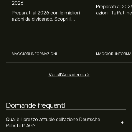
2026
Preparati al 2026
Preparati al 2026 con le migliori
azioni. Tuffati ne
azioni da dividendo. Scopri il
Banco BPM, Ama
potenziale di J&J, Chevron,
TSMC, Costco e El
Coca-Cola, Verizon, Eni, A2A
all’analisi espert
Il target di prezzo medio per le azioni Deutsche
con l’analisi esperta di eToro.
Rohstoff AG è di 83.20‎€‎.
Iscriviti
su eToro per previsioni
dettagliate degli analisti e obiettivi di prezzo.
MAGGIORI INFORMAZIONI
MAGGIORI INFORMA
Gli analisti offrono previsioni per le azioni Deutsche
Rohstoff AG basate su tendenze di mercato, rapporti
finanziari e crescita prevista. Consulta le previsioni
Vai all'Accademia >
recenti per i futuri movimenti dei prezzi.
La capitalizzazione di mercato di Deutsche Rohstoff AG
è 423.34M‎€‎
Domande frequenti
Qual è il prezzo attuale dell'azione Deutsche
+
Rohstoff AG?