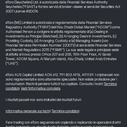
eToro (Seychelles) Ltd. è autorizzata dalla Financial Services Authority
Seychelles ("FSAS") a fornire servizi di broker-dealer ai sensi del Securities Act
2007 License #SD076
eToro (ME) Limited è autorizzata e regolamentata dalla Financial Services
Regulatory Authority ("FSRA") dell’Abu Dhabi Global Market (“ADGM”) come
Authorised Person a svolgere le attività regolamentate di (a) Dealing in
Investments as Principal (Matched), (b) Arranging Deals in Investments, (c)
Providing Custody, (d) Arranging Custody e (e) Managing Assets (con
Financial Services Permission Number 220073) ai sensi delle Financial Services
and Market Regulations 2015 (“FSMR”). La sua sede legale e principale sede
di attività si trova presso Office 207 and 208, 15th Floor Floor, Al Sarab
Tower, ADGM Square, Al Maryah Island, Abu Dhabi, United Arab Emirates
(“UAE”).
eToro AUS Capital Limited ACN 612 791 803 AFSL 491139. I criptoasset non
sono regolamentati e sono altamente speculativi. Non esiste protezione per i
consumatori. Rischi di perdere tutto il tuo capitale. Consulta i nostri
Termini e
condizioni
.
Vedi l’informativa completa
I risultati passati non sono indicativi dei risultati futuri.
Informativa generale sui rischi
|
Termini e condizioni
Fare trading con eToro seguendo e/o copiando o replicando le operazioni di altri