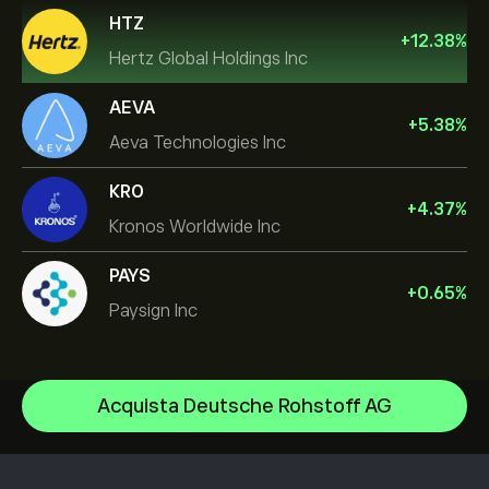
HTZ
+
12.38
%
Hertz Global Holdings Inc
AEVA
+
5.38
%
Aeva Technologies Inc
KRO
+
4.37
%
Kronos Worldwide Inc
PAYS
+
0.65
%
Paysign Inc
NVIDIA Corporation
Acquista Deutsche Rohstoff AG
Amazon.com Inc
Centro assistenza
Microsoft
Come depositare
Come funziona il CopyTrading