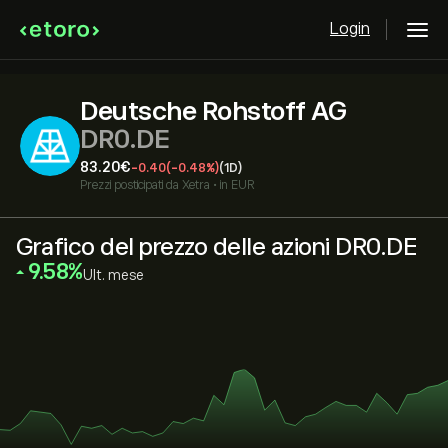
Login
Deutsche Rohstoff AG
DR0.DE
83.20‎€‎
-0.40
(-0.48%)
(1D)
Prezzi posticipati da
Xetra
•
in EUR
Grafico del prezzo delle azioni DR0.DE
‎9.58‎
Ult. mese