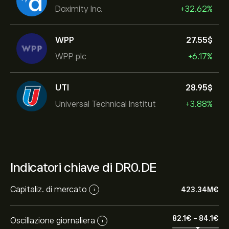
Doximity Inc.
+32.62%
WPP
27.55‎$‎
WPP plc
+6.17%
UTI
28.95‎$‎
Universal Technical Institut
+3.88%
Indicatori chiave di DR0.DE
Capitaliz. di mercato
423.34M‎€‎
i
82.1‎€‎
-
84.1‎€‎
Oscillazione giornaliera
i