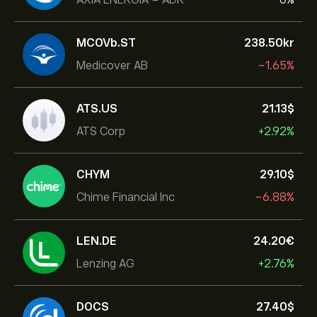
MCOVb.ST
238.50‎kr‎
Medicover AB
-1.65%
ATS.US
21.13‎$‎
ATS Corp
+2.92%
CHYM
29.10‎$‎
Chime Financial Inc
-6.88%
LEN.DE
24.20‎€‎
Lenzing AG
+2.76%
DOCS
27.40‎$‎