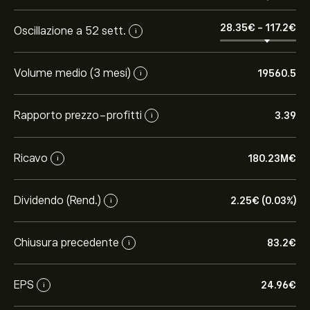
28.35‎€‎
-
117.2‎€‎
Oscillazione a 52 sett.
i
Volume medio (3 mesi)
19560.5
i
Rapporto prezzo-profitti
3.39
i
Ricavo
180.23M‎€‎
i
Dividendo (Rend.)
2.25‎€‎ (0.03%)
i
Chiusura precedente
83.2‎€‎
i
EPS
24.96‎€‎
i