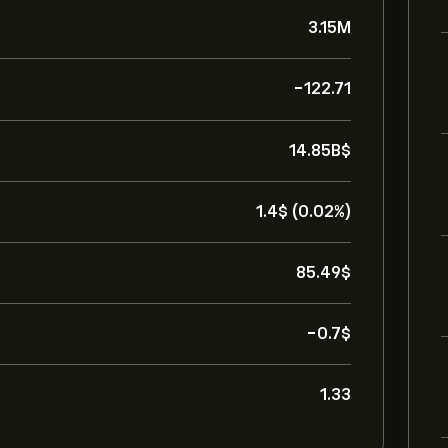
3.15M
-122.71
14.85B‎$‎
1.4‎$‎ (0.02%)
85.49‎$‎
-0.7‎$‎
1.33