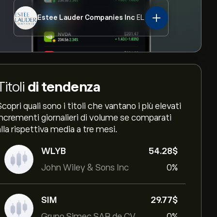
Estee Lauder Companies Inc
EL
Titoli
di tendenza
Scopri quali sono i titoli che vantano i più elevati
incrementi giornalieri di volume se comparati
alla rispettiva media a tre mesi.
WLYB
54.28‎$‎
John Wiley & Sons Inc
0%
SIM
29.77‎$‎
Grupo Simec SAB de CV
0%