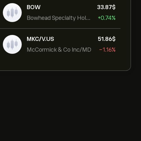
BOW
33.87‎$‎
Bowhead Specialty Holdings Inc
+0.74%
MKC/V.US
51.86‎$‎
McCormick & Co Inc/MD
-1.16%