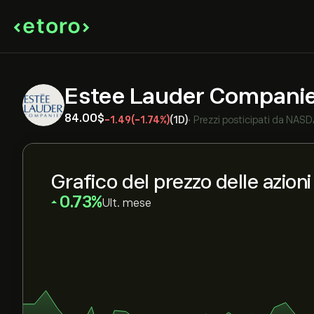
Estee Lauder Companie
84.00‎$‎
-1.49
(-1.74%)
(1D)
•
Prezzi posticipati da
NASD
Grafico del prezzo delle azioni
‎0.73‎
Ult. mese