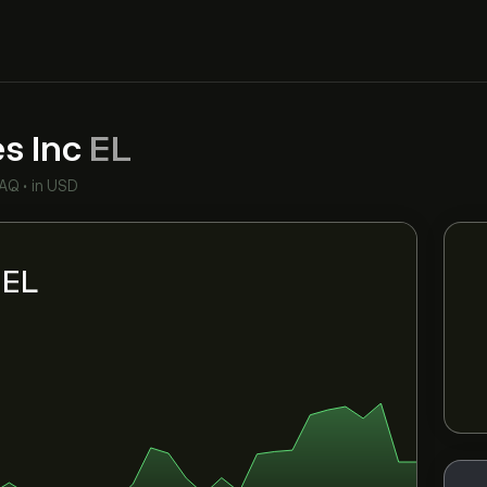
s Inc
EL
AQ
•
in USD
 EL