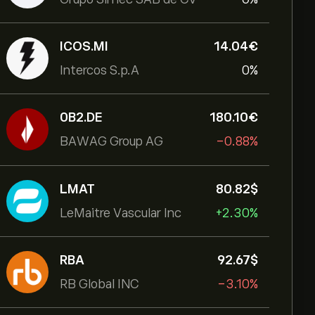
ICOS.MI
14.04‎€‎
Intercos S.p.A
0%
0B2.DE
180.10‎€‎
BAWAG Group AG
-0.88%
LMAT
80.82‎$‎
LeMaitre Vascular Inc
+2.30%
RBA
92.67‎$‎
RB Global INC
-3.10%