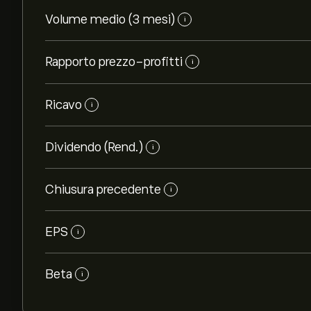
Volume medio (3 mesi)
i
Rapporto prezzo-profitti
i
Ricavo
i
Dividendo (Rend.)
i
Chiusura precedente
i
EPS
i
Beta
i