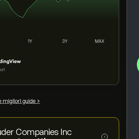
1Y
3Y
MAX
uri
e migliori guide >
Lauder Companies Inc
i