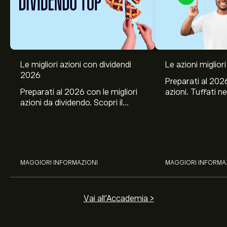
Le migliori azioni con dividendi
Le azioni migliori
2026
Preparati al 2026
Preparati al 2026 con le migliori
azioni. Tuffati ne
azioni da dividendo. Scopri il
Banco BPM, Ama
potenziale di J&J, Chevron,
TSMC, Costco e El
Coca-Cola, Verizon, Eni, A2A
all’analisi espert
con l’analisi esperta di eToro.
MAGGIORI INFORMAZIONI
MAGGIORI INFORMA
Vai all'Accademia >