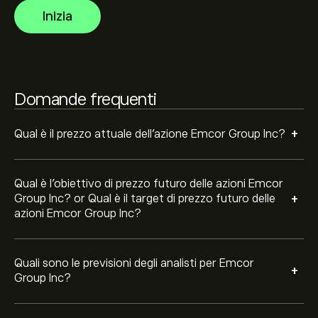
crescita prevista. Consulta le previsioni recenti per i
Inizia
futuri movimenti dei prezzi.
La capitalizzazione di mercato di Emcor Group Inc è
36.03B‎$‎
Domande frequenti
Sulla base delle raccomandazioni di 4 analisti per EME
negli ultimi 3 mesi, il consenso generale è Acquisto
+
forte.
Qual è il prezzo attuale dell'azione Emcor Group Inc?
Qual è l'obiettivo di prezzo futuro delle azioni Emcor
+
Group Inc? or Qual è il target di prezzo futuro delle
azioni Emcor Group Inc?
Quali sono le previsioni degli analisti per Emcor
+
Group Inc?