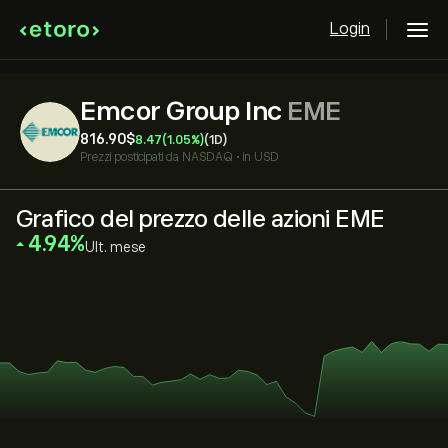
Login
Emcor Group Inc
EME
816.90‎$‎
8.47
(1.05%)
(1D)
Prezzi posticipati da
NASDAQ
•
in USD
Grafico del prezzo delle azioni EME
‎4.94‎
Ult. mese