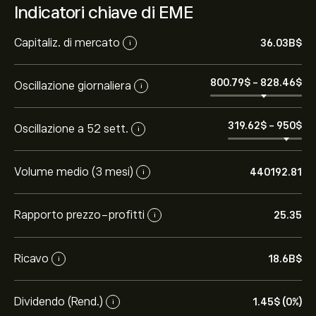
Indicatori chiave di EME
Capitaliz. di mercato
36.03B‎$‎
i
800.79‎$‎
-
828.46‎$‎
Oscillazione giornaliera
i
319.62‎$‎
-
950‎$‎
Oscillazione a 52 sett.
i
Volume medio (3 mesi)
440192.81
i
Rapporto prezzo-profitti
25.35
i
Ricavo
18.6B‎$‎
i
Dividendo (Rend.)
1.45‎$‎ (0%)
i