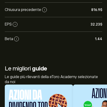
Chiusura precedente
816.9‎$‎
i
EPS
32.23‎$‎
i
Beta
1.44
i
Le migliori
guide
Le guide più rilevanti della eToro Academy selezionate
da noi