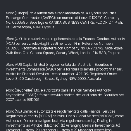
eToro (Europe) Ltd è autorizzata e regolamentata dalla Cyprus Securities
Exchange Commission (CySEC) con numero di licenza# 109/10. Company
No. C200585. Sede legale: KANIKA BUSINESS CENTRE, FLOOR 7, 4 Profiti
Ilia Germasogeia, 4046 Cyprus
eToro (UK) Ltd è autorizzata e regolamentata dalla Financial Conduct Authority
(FCA) per servizi relativi agli investimenti, con Firm Reference Number:
583263. Registrata in Inghilterra con Company No. 07973792. Sede legale:
24th floor, One Canada Square, Canary Wharf, London E14 5AB, England.
eToro AUS Capital Limited è regolamentata dall’Australian Securities &
Investments Commission (ASIC) per la fornitura di servizi e prodotti finanziari.
Australian Financial Services Licence number: 491139. Registered Office:
Level 3, 60 Castlereagh Street, Sydney NSW 2000, Australia
eToro (Seychelles) Ltd. è autorizzata dalla Financial Services Authority
Seychelles ("FSAS") a fornire servizi di broker-dealer ai sensi del Securities Act
2007 License #SD076
eToro (ME) Limited è autorizzata e regolamentata dalla Financial Services
Regulatory Authority ("FSRA") dell’Abu Dhabi Global Market (“ADGM”) come
Authorised Person a svolgere le attività regolamentate di (a) Dealing in
Investments as Principal (Matched), (b) Arranging Deals in Investments, (c)
Providing Custody, (d) Arranging Custody e (e) Managing Assets (con