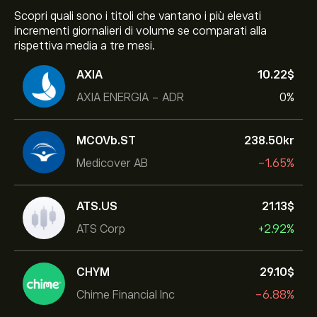
Scopri quali sono i titoli che vantano i più elevati
incrementi giornalieri di volume se comparati alla
rispettiva media a tre mesi.
AXIA
10.22‎$‎
AXIA ENERGIA - ADR
0%
MCOVb.ST
238.50‎kr‎
Medicover AB
-1.65%
ATS.US
21.13‎$‎
ATS Corp
+2.92%
CHYM
29.10‎$‎
Chime Financial Inc
-6.88%