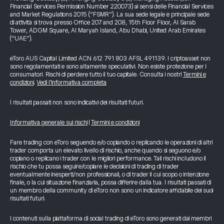
Financial Services Permission Number 220073) ai sensi delle Financial Services
and Market Regulations 2015 (“FSMR”). La sua sede legale e principale sede
di attività si trova presso Office 207 and 208, 15th Floor Floor, Al Sarab
Tower, ADGM Square, Al Maryah Island, Abu Dhabi, United Arab Emirates
(“UAE”).
eToro AUS Capital Limited ACN 612 791 803 AFSL 491139. I criptoasset non
sono regolamentati e sono altamente speculativi. Non esiste protezione per i
consumatori. Rischi di perdere tutto il tuo capitale. Consulta i nostri
Termini e
condizioni
.
Vedi l’informativa completa
I risultati passati non sono indicativi dei risultati futuri.
Informativa generale sui rischi
|
Termini e condizioni
Fare trading con eToro seguendo e/o copiando o replicando le operazioni di altri
trader comporta un elevato livello di rischio, anche quando si seguono e/o
copiano o replicano i trader con le migliori performance. Tali rischi includono il
rischio che tu possa seguire/copiare le decisioni di trading di trader
eventualmente inesperti/non professionali, o di trader il cui scopo o intenzione
finale, o la cui situazione finanziaria, possa differire dalla tua. I risultati passati di
un membro della community di eToro non sono un indicatore affidabile dei suoi
risultati futuri.
I contenuti sulla piattaforma di social trading di eToro sono generati dai membri