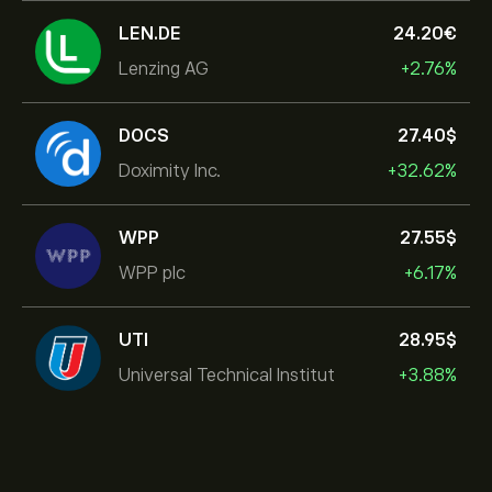
LEN.DE
24.20‎€‎
Lenzing AG
+2.76%
DOCS
27.40‎$‎
Doximity Inc.
+32.62%
WPP
27.55‎$‎
WPP plc
+6.17%
UTI
28.95‎$‎
Universal Technical Institut
+3.88%