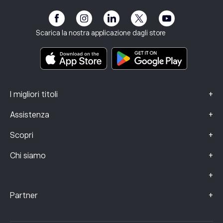
Programma di affiliazione
Accessibilità
Informativa sui rischi
eToro Club
Note Legali
Termini e condizioni
Assicurazione sugli investimenti
Scarica la nostra applicazione dagli store
Documenti informativi chiave
Smart Portfolios
Dati sui reclami (clienti FCA)
+
I migliori titoli
+
Assistenza
+
Scopri
+
Chi siamo
+
+
Partner