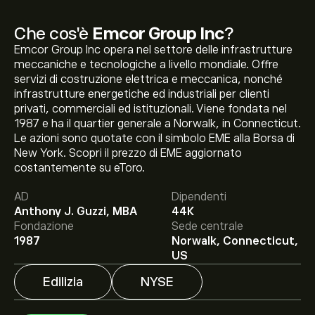
Che cos'è
Emcor Group Inc
?
Emcor Group Inc opera nel settore delle infrastrutture
meccaniche e tecnologiche a livello mondiale. Offre
servizi di costruzione elettrica e meccanica, nonché
infrastrutture energetiche ed industriali per clienti
privati, commerciali ed istituzionali. Viene fondata nel
1987 e ha il quartier generale a Norwalk, in Connecticut.
Le azioni sono quotate con il simbolo EME alla Borsa di
Il prezzo attuale delle azioni EME è di 816.90‎$‎.
New York. Scopri il prezzo di EME aggiornato
costantemente su eToro.
AD
Dipendenti
Anthony J. Guzzi, MBA
44K
Il target di prezzo medio per le azioni Emcor Group Inc è
Fondazione
Sede centrale
di 816.90‎$‎.
Iscriviti
su eToro per previsioni dettagliate
1987
Norwalk, Connecticut,
degli analisti e obiettivi di prezzo.
US
Edilizia
NYSE
Gli analisti offrono previsioni per le azioni Emcor Group
Inc basate su tendenze di mercato, rapporti finanziari e