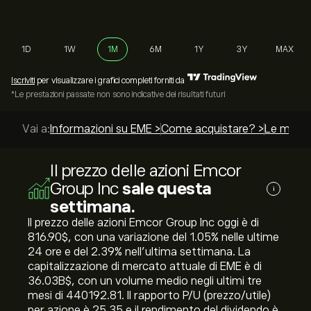
1D
1W
1M
6M
1Y
3Y
MAX
Iscriviti
per visualizzare i grafici completi forniti da
*Le prestazioni passate non sono indicative dei risultati futuri
Vai a:
Informazioni su EME >
Come acquistare? >
Le miglio
Il prezzo delle azioni Emcor
Group Inc
sale questa
i
settimana.
Il prezzo delle azioni Emcor Group Inc oggi è di
816.90‎$‎, con una variazione del ‎1.05‎% nelle ultime
24 ore e del ‎2.39‎% nell'ultima settimana. La
capitalizzazione di mercato attuale di EME è di
36.03B‎$‎, con un volume medio negli ultimi tre
mesi di 440192.81. Il rapporto P/U (prezzo/utile)
per azione è 25.35 e il rendimento del dividendo è