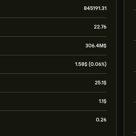
845191.31
22.76
306.4M‎$‎
1.58‎$‎ (0.06%)
25.1‎$‎
1.1‎$‎
0.26