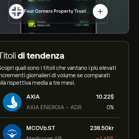
Four Corners Property Trust
FCPT
Titoli
di tendenza
Scopri quali sono i titoli che vantano i più elevati
incrementi giornalieri di volume se comparati
alla rispettiva media a tre mesi.
AXIA
10.22‎$‎
AXIA ENERGIA - ADR
0%
MCOVb.ST
238.50‎kr‎
Medicover AB
-1.65%