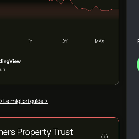
1Y
3Y
MAX
uri
 >
Le migliori guide >
orners Property Trust
i