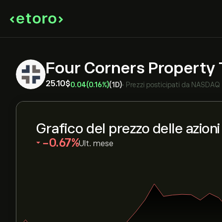
Four Corners Property
25.10‎$‎
0.04
(0.16%)
(1D)
•
Prezzi posticipati da
NASDAQ
Grafico del prezzo delle azion
‎-0.67‎
Ult. mese