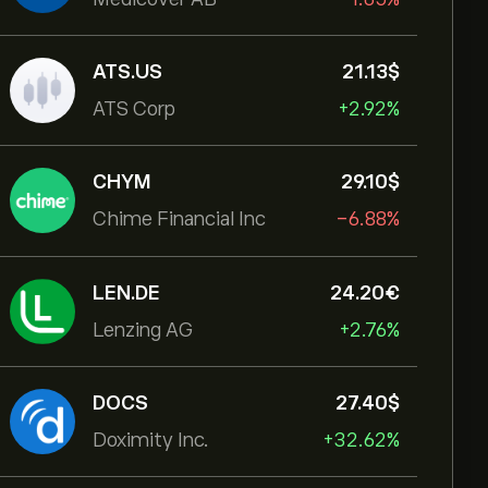
ATS.US
21.13‎$‎
ATS Corp
+2.92%
CHYM
29.10‎$‎
Chime Financial Inc
-6.88%
LEN.DE
24.20‎€‎
Lenzing AG
+2.76%
DOCS
27.40‎$‎
Doximity Inc.
+32.62%