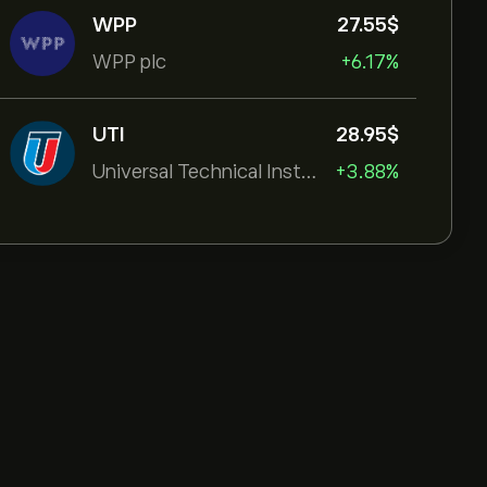
WPP
27.55‎$‎
WPP plc
+6.17%
UTI
28.95‎$‎
Universal Technical Institut
+3.88%