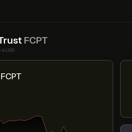
 Trust
FCPT
•
in USD
i FCPT