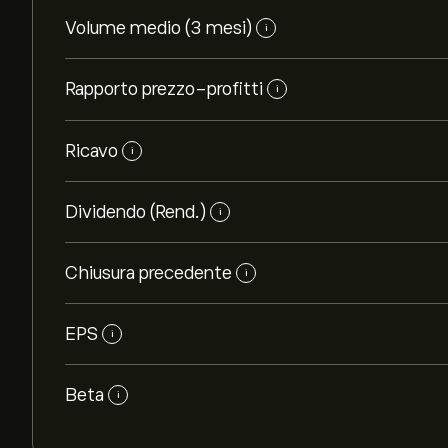
Volume medio (3 mesi)
i
Rapporto prezzo-profitti
i
Ricavo
i
Dividendo (Rend.)
i
Chiusura precedente
i
EPS
i
Beta
i