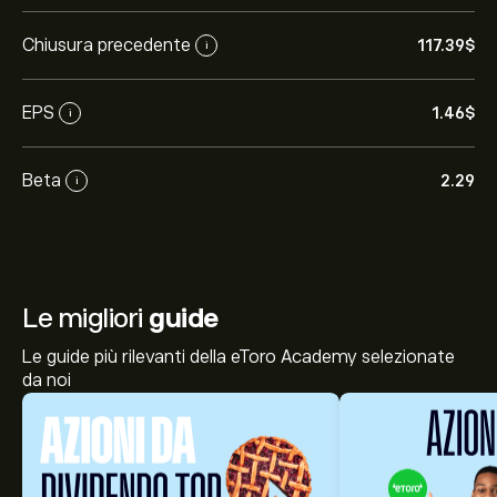
Chiusura precedente
117.39‎$‎
i
EPS
1.46‎$‎
i
Beta
2.29
i
Le migliori
guide
Le guide più rilevanti della eToro Academy selezionate
da noi