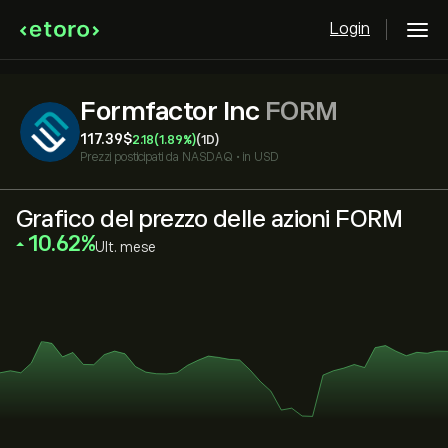
Login
Formfactor Inc
FORM
117.39‎$‎
2.18
(1.89%)
(1D)
Prezzi posticipati da
NASDAQ
•
in USD
Grafico del prezzo delle azioni FORM
‎10.62‎
Ult. mese