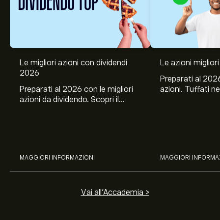
Le migliori azioni con dividendi
Le azioni migliori
2026
Preparati al 2026
Preparati al 2026 con le migliori
azioni. Tuffati ne
azioni da dividendo. Scopri il
Banco BPM, Ama
potenziale di J&J, Chevron,
TSMC, Costco e El
Coca-Cola, Verizon, Eni, A2A
all’analisi espert
con l’analisi esperta di eToro.
MAGGIORI INFORMAZIONI
MAGGIORI INFORMA
Vai all'Accademia >