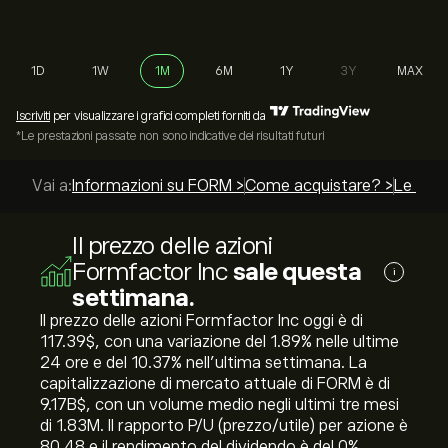
1D
1W
1M
6M
1Y
3Y
MAX
Iscriviti
per visualizzare i grafici completi forniti da
*Le prestazioni passate non sono indicative dei risultati futuri
Vai a:
Informazioni su FORM >
Come acquistare? >
Le migl
Il prezzo delle azioni
Formfactor Inc
sale questa
i
settimana.
Il prezzo delle azioni Formfactor Inc oggi è di
117.39‎$‎, con una variazione del ‎1.89‎% nelle ultime
24 ore e del ‎10.37‎% nell'ultima settimana. La
capitalizzazione di mercato attuale di FORM è di
9.17B‎$‎, con un volume medio negli ultimi tre mesi
di 1.83M. Il rapporto P/U (prezzo/utile) per azione è
80.48 e il rendimento del dividendo è del 0%.