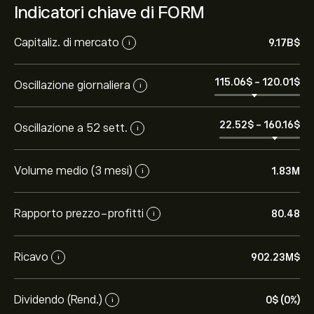
Indicatori chiave di FORM
Capitaliz. di mercato
9.17B‎$‎
i
115.06‎$‎
-
120.01‎$‎
Oscillazione giornaliera
i
22.52‎$‎
-
160.16‎$‎
Oscillazione a 52 sett.
i
Volume medio (3 mesi)
1.83M
i
Rapporto prezzo-profitti
80.48
i
Ricavo
902.23M‎$‎
i
Dividendo (Rend.)
0‎$‎ (0%)
i