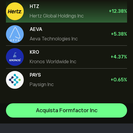
HTZ
+
12.38
%
Hertz Global Holdings Inc
AEVA
+
5.38
%
Aeva Technologies Inc
KRO
+
4.37
%
Kronos Worldwide Inc
PAYS
+
0.65
%
Paysign Inc
Micron Technology, Inc.
Acquista Formfactor Inc
Vistra Corp
Centro assistenza
Lam Research Corp
Come depositare
Come funziona il CopyTrading