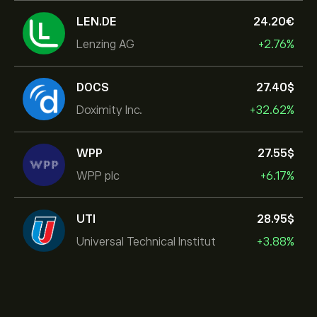
LEN.DE
24.20‎€‎
Lenzing AG
+2.76%
DOCS
27.40‎$‎
Doximity Inc.
+32.62%
WPP
27.55‎$‎
WPP plc
+6.17%
UTI
28.95‎$‎
Universal Technical Institut
+3.88%