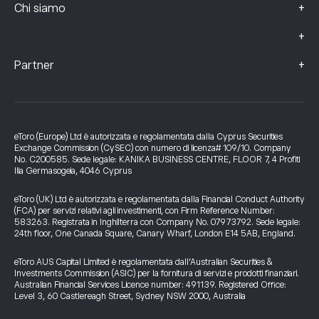
+
Chi siamo
+
+
Partner
eToro (Europe) Ltd è autorizzata e regolamentata dalla Cyprus Securities
Exchange Commission (CySEC) con numero di licenza# 109/10. Company
No. C200585. Sede legale: KANIKA BUSINESS CENTRE, FLOOR 7, 4 Profiti
Ilia Germasogeia, 4046 Cyprus
eToro (UK) Ltd è autorizzata e regolamentata dalla Financial Conduct Authority
(FCA) per servizi relativi agli investimenti, con Firm Reference Number:
583263. Registrata in Inghilterra con Company No. 07973792. Sede legale:
24th floor, One Canada Square, Canary Wharf, London E14 5AB, England.
eToro AUS Capital Limited è regolamentata dall’Australian Securities &
Investments Commission (ASIC) per la fornitura di servizi e prodotti finanziari.
Australian Financial Services Licence number: 491139. Registered Office:
Level 3, 60 Castlereagh Street, Sydney NSW 2000, Australia