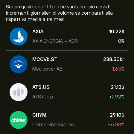
Scopri quali sono i titoli che vantano i più elevati
incrementi giornalieri di volume se comparati alla
rispettiva media a tre mesi.
AXIA
10.22‎$‎
AXIA ENERGIA - ADR
0%
MCOVb.ST
238.50‎kr‎
Medicover AB
-1.65%
ATS.US
21.13‎$‎
ATS Corp
+2.92%
CHYM
29.10‎$‎
Chime Financial Inc
-6.88%