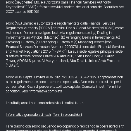
eToro (Seychelles) Ltd. è autorizzata dalla Financial Services Authority
Seychelles ("FSAS") a fornire servizi di broker-dealer ai sensi del Securities Act
2007 License #SD076
eToro (ME) Limited è autorizzata e regolamentata dalla Financial Services
Regulatory Authority ("FSRA") dell’Abu Dhabi Global Market (“ADGM”) come
Authorised Person a svolgere le attività regolamentate di (a) Dealing in
Investments as Principal (Matched), (b) Arranging Deals in Investments, (c)
Providing Custody, (d) Arranging Custody e (e) Managing Assets (con
Financial Services Permission Number 220073) ai sensi delle Financial Services
and Market Regulations 2015 (“FSMR”). La sua sede legale e principale sede
di attività si trova presso Office 207 and 208, 15th Floor Floor, Al Sarab
Tower, ADGM Square, Al Maryah Island, Abu Dhabi, United Arab Emirates
(“UAE”).
eToro AUS Capital Limited ACN 612 791 803 AFSL 491139. I criptoasset non
sono regolamentati e sono altamente speculativi. Non esiste protezione per i
consumatori. Rischi di perdere tutto il tuo capitale. Consulta i nostri
Termini e
condizioni
.
Vedi l’informativa completa
I risultati passati non sono indicativi dei risultati futuri.
Informativa generale sui rischi
|
Termini e condizioni
Fare trading con eToro seguendo e/o copiando o replicando le operazioni di altri