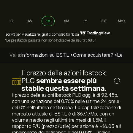
1D
1W
1M
6M
1Y
3Y
MAX
Iscriviti
per visualizzare i grafici completi forniti da
*Le prestazioni passate non sono indicative dei risultati futuri
Vai a:
Informazioni su IBST.L >
Come acquistare? >
Le migl
Il prezzo delle azioni Ibstock
PLC
sembra essere più
i
stabile questa settimana.
Il prezzo delle azioni Ibstock PLC oggi è di 92.45‎p‎,
con una variazione del ‎0.76‎% nelle ultime 24 ore e
del ‎0‎% nell'ultima settimana. La capitalizzazione di
mercato attuale di IBST.L è di 367.17M‎p‎, con un
volume medio negli ultimi tre mesi di 1.5M. Il
rapporto P/U (prezzo/utile) per azione è -16.05 e il
rendimento del dividendo è del 0.03%. L'indice