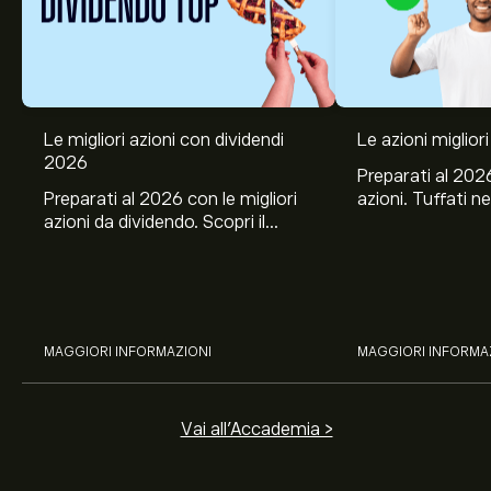
Le migliori azioni con dividendi
Le azioni migliori
2026
Preparati al 2026
Preparati al 2026 con le migliori
azioni. Tuffati ne
azioni da dividendo. Scopri il
Banco BPM, Ama
potenziale di J&J, Chevron,
TSMC, Costco e El
Coca-Cola, Verizon, Eni, A2A
all’analisi espert
con l’analisi esperta di eToro.
MAGGIORI INFORMAZIONI
MAGGIORI INFORMA
Vai all'Accademia >