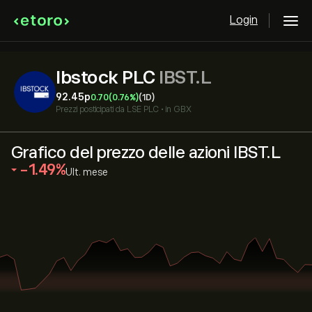
Login
Ibstock PLC
IBST.L
92.45‎p‎
0.70
(0.76%)
(1D)
Prezzi posticipati da
LSE PLC
•
in GBX
Grafico del prezzo delle azioni IBST.L
‎-1.49‎
Ult. mese