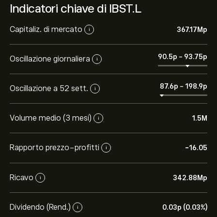
Indicatori chiave di IBST.L
Capitaliz. di mercato
367.17M‎p‎
i
90.5‎p‎
-
93.75‎p‎
Oscillazione giornaliera
i
87.6‎p‎
-
198.9‎p‎
Oscillazione a 52 sett.
i
Volume medio (3 mesi)
1.5M
i
Rapporto prezzo-profitti
-16.05
i
Ricavo
342.88M‎p‎
i
Dividendo (Rend.)
0.03‎p‎ (0.03%)
i