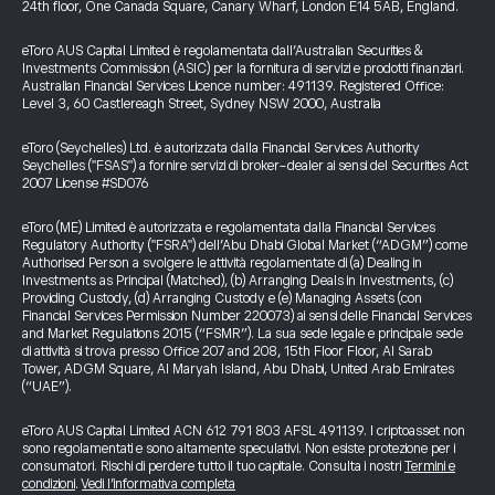
24th floor, One Canada Square, Canary Wharf, London E14 5AB, England.
eToro AUS Capital Limited è regolamentata dall’Australian Securities &
Investments Commission (ASIC) per la fornitura di servizi e prodotti finanziari.
Australian Financial Services Licence number: 491139. Registered Office:
Level 3, 60 Castlereagh Street, Sydney NSW 2000, Australia
eToro (Seychelles) Ltd. è autorizzata dalla Financial Services Authority
Seychelles ("FSAS") a fornire servizi di broker-dealer ai sensi del Securities Act
2007 License #SD076
eToro (ME) Limited è autorizzata e regolamentata dalla Financial Services
Regulatory Authority ("FSRA") dell’Abu Dhabi Global Market (“ADGM”) come
Authorised Person a svolgere le attività regolamentate di (a) Dealing in
Investments as Principal (Matched), (b) Arranging Deals in Investments, (c)
Providing Custody, (d) Arranging Custody e (e) Managing Assets (con
Financial Services Permission Number 220073) ai sensi delle Financial Services
and Market Regulations 2015 (“FSMR”). La sua sede legale e principale sede
di attività si trova presso Office 207 and 208, 15th Floor Floor, Al Sarab
Tower, ADGM Square, Al Maryah Island, Abu Dhabi, United Arab Emirates
(“UAE”).
eToro AUS Capital Limited ACN 612 791 803 AFSL 491139. I criptoasset non
sono regolamentati e sono altamente speculativi. Non esiste protezione per i
consumatori. Rischi di perdere tutto il tuo capitale. Consulta i nostri
Termini e
condizioni
.
Vedi l’informativa completa