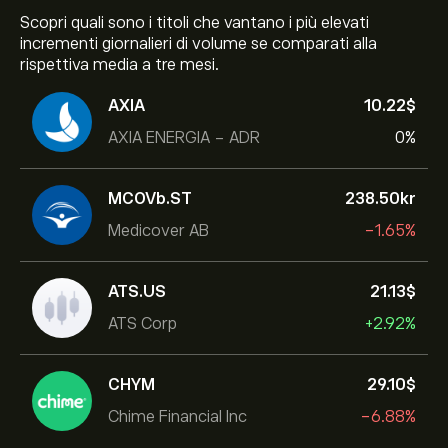
Scopri quali sono i titoli che vantano i più elevati
incrementi giornalieri di volume se comparati alla
rispettiva media a tre mesi.
AXIA
10.22‎$‎
AXIA ENERGIA - ADR
0%
MCOVb.ST
238.50‎kr‎
Medicover AB
-1.65%
ATS.US
21.13‎$‎
ATS Corp
+2.92%
CHYM
29.10‎$‎
Chime Financial Inc
-6.88%