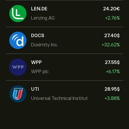
LEN.DE
24.20‎€‎
Lenzing AG
+2.76%
DOCS
27.40‎$‎
Doximity Inc.
+32.62%
WPP
27.55‎$‎
WPP plc
+6.17%
UTI
28.95‎$‎
Universal Technical Institut
+3.88%