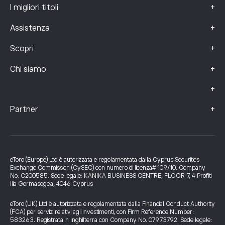
+
I migliori titoli
+
Assistenza
+
Scopri
+
Chi siamo
+
+
Partner
eToro (Europe) Ltd è autorizzata e regolamentata dalla Cyprus Securities
Exchange Commission (CySEC) con numero di licenza# 109/10. Company
No. C200585. Sede legale: KANIKA BUSINESS CENTRE, FLOOR 7, 4 Profiti
Ilia Germasogeia, 4046 Cyprus
eToro (UK) Ltd è autorizzata e regolamentata dalla Financial Conduct Authority
(FCA) per servizi relativi agli investimenti, con Firm Reference Number:
583263. Registrata in Inghilterra con Company No. 07973792. Sede legale: