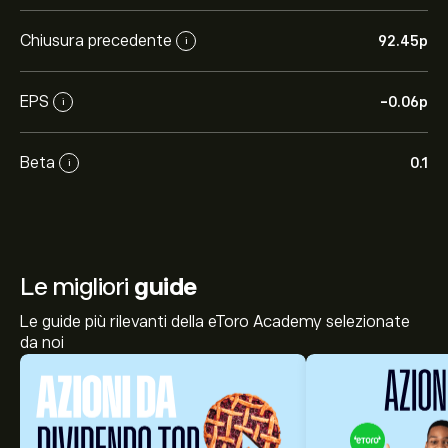
Chiusura precedente
92.45‎p‎
i
EPS
-0.06‎p‎
i
Beta
0.1
i
Le migliori
guide
Le guide più rilevanti della eToro Academy selezionate
da noi