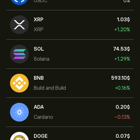
USDC
0%
XRP
1.03‎$‎
XRP
+1.20%
SOL
74.53‎$‎
Solana
+1.29%
BNB
593.10‎$‎
Build and Build
+0.16%
ADA
0.20‎$‎
Cardano
-0.13%
DOGE
0.07‎$‎