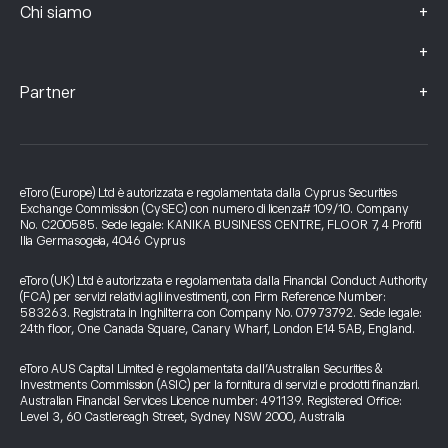
+
Chi siamo
+
+
Partner
eToro (Europe) Ltd è autorizzata e regolamentata dalla Cyprus Securities
Exchange Commission (CySEC) con numero di licenza# 109/10. Company
No. C200585. Sede legale: KANIKA BUSINESS CENTRE, FLOOR 7, 4 Profiti
Ilia Germasogeia, 4046 Cyprus
eToro (UK) Ltd è autorizzata e regolamentata dalla Financial Conduct Authority
(FCA) per servizi relativi agli investimenti, con Firm Reference Number:
583263. Registrata in Inghilterra con Company No. 07973792. Sede legale:
24th floor, One Canada Square, Canary Wharf, London E14 5AB, England.
eToro AUS Capital Limited è regolamentata dall’Australian Securities &
Investments Commission (ASIC) per la fornitura di servizi e prodotti finanziari.
Australian Financial Services Licence number: 491139. Registered Office:
Level 3, 60 Castlereagh Street, Sydney NSW 2000, Australia