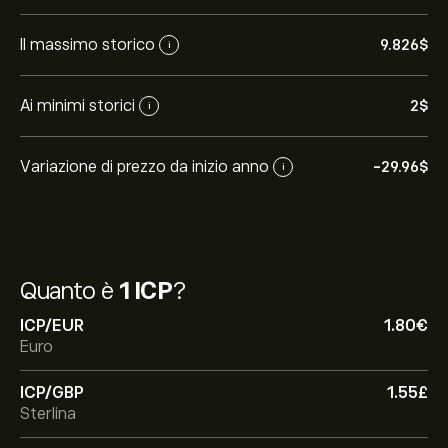
Il massimo storico
9.826‎$‎
i
Ai minimi storici
2‎$‎
i
Variazione di prezzo da inizio anno
-29.96‎$‎
i
Quanto è
1 ICP
?
ICP/EUR
1.80‎€‎
Euro
ICP/GBP
1.55‎£‎
Sterlina