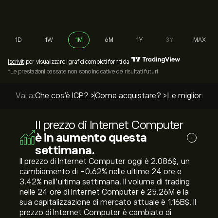
1D
1W
1M
6M
1Y
3Y
MAX
Iscriviti
per visualizzare i grafici completi forniti da
*Le prestazioni passate non sono indicative dei risultati futuri
Vai a:
Che cos'è ICP? >
Come acquistare? >
Le migliori gui
Il prezzo di Internet Computer
è in aumento questa
i
settimana.
Il prezzo di Internet Computer oggi è 2.086‎$‎, un
cambiamento di ‎-0.62‎% nelle ultime 24 ore e
‎3.42‎% nell'ultima settimana. Il volume di trading
nelle 24 ore di Internet Computer è 25.26M e la
sua capitalizzazione di mercato attuale è 1.16B‎$‎. Il
prezzo di Internet Computer è cambiato di