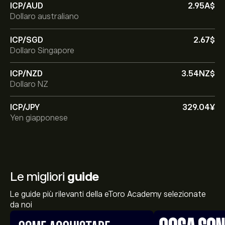
ICP/AUD
2.95‎A$‎
Dollaro australiano
ICP/SGD
2.67‎$‎
Dollaro Singapore
ICP/NZD
3.54‎NZ$‎
Dollaro NZ
ICP/JPY
329.04‎¥‎
Yen giapponese
Le migliori
guide
Le guide più rilevanti della eToro Academy selezionate
da noi