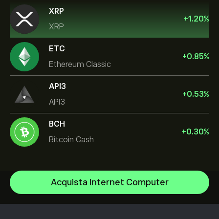
XRP
+
1.20
%
XRP
ETC
+
0.85
%
Ethereum Classic
API3
+
0.53
%
API3
BCH
+
0.30
%
Bitcoin Cash
Bitcoin
Acquista Internet Computer
XRP
Centro assistenza
Uniswap
Come depositare