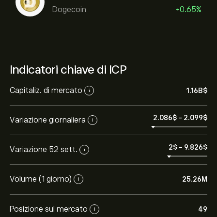
Dogecoin
+0.65%
Indicatori chiave di ICP
Capitaliz. di mercato
1.16B‎$‎
i
2.086‎$‎
-
2.099‎$‎
Variazione giornaliera
i
2‎$‎
-
9.826‎$‎
Variazione 52 sett.
i
Volume (1 giorno)
25.26M
i
Posizione sul mercato
49
i