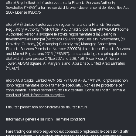
eToro (Seychelles) Ltd. è autorizzata dalla Financial Services Authority
Seychelles ("FSAS") a fornire servizi di broker-dealer ai sensi del Securities Act
2007 License #SD076
eToro (ME) Limited è autorizzata e regolamentata dalla Financial Services
Regulatory Authority ("FSRA") dell’Abu Dhabi Global Market (“ADGM”) come
Authorised Person a svolgere le attività regolamentate di (a) Dealing in
Investments as Principal (Matched), (b) Arranging Deals in Investments, (c)
Providing Custody, (d) Arranging Custody e (e) Managing Assets (con
Financial Services Permission Number 220073) ai sensi delle Financial Services
and Market Regulations 2015 (“FSMR”). La sua sede legale e principale sede
di attività si trova presso Office 207 and 208, 15th Floor Floor, Al Sarab
Tower, ADGM Square, Al Maryah Island, Abu Dhabi, United Arab Emirates
(“UAE”).
eToro AUS Capital Limited ACN 612 791 803 AFSL 491139. I criptoasset non
sono regolamentati e sono altamente speculativi. Non esiste protezione per i
consumatori. Rischi di perdere tutto il tuo capitale. Consulta i nostri
Termini e
condizioni
.
Vedi l’informativa completa
I risultati passati non sono indicativi dei risultati futuri.
Informativa generale sui rischi
|
Termini e condizioni
Fare trading con eToro seguendo e/o copiando o replicando le operazioni di altri