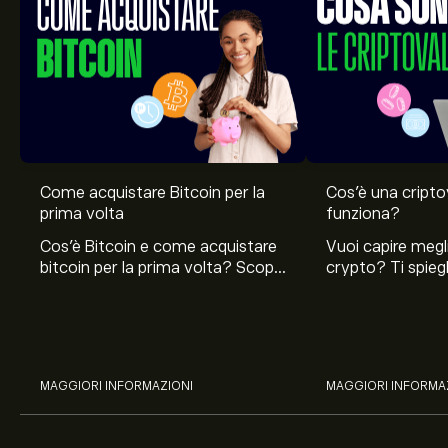
Come acquistare Bitcoin per la
Cos’è una cript
prima volta
funziona?
Cos'è Bitcoin e come acquistare
Vuoi capire megli
bitcoin per la prima volta? Scopri
crypto? Ti spie
come comprare e come
sono le criptova
proteggere la criptovaluta
sguardo al minin
bitcoin.
delle criptovalut
MAGGIORI INFORMAZIONI
MAGGIORI INFORMA