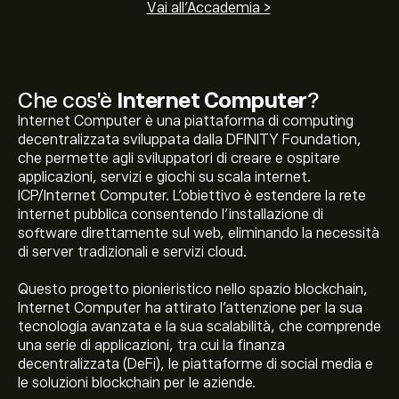
Vai all'Accademia >
Che cos'è
Internet Computer
?
Internet Computer è una piattaforma di computing
decentralizzata sviluppata dalla DFINITY Foundation,
che permette agli sviluppatori di creare e ospitare
applicazioni, servizi e giochi su scala internet.
ICP/Internet Computer. L’obiettivo è estendere la rete
internet pubblica consentendo l'installazione di
software direttamente sul web, eliminando la necessità
di server tradizionali e servizi cloud.
Il prezzo attuale di ICP è 2.086‎$‎
Questo progetto pionieristico nello spazio blockchain,
Internet Computer ha attirato l'attenzione per la sua
tecnologia avanzata e la sua scalabilità, che comprende
La capitalizzazione di mercato di Internet Computer è
una serie di applicazioni, tra cui la finanza
1.16B‎$‎
decentralizzata (DeFi), le piattaforme di social media e
le soluzioni blockchain per le aziende.