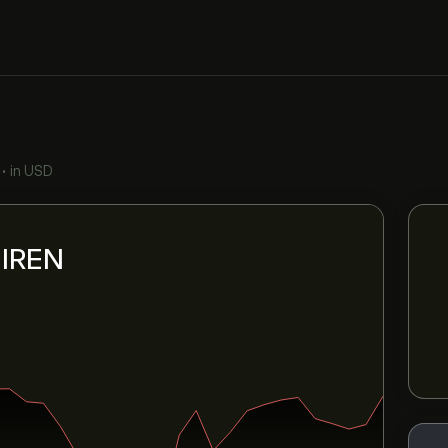
•
in USD
i IREN