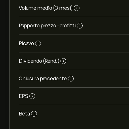
Volume medio (3 mesi)
i
Rapporto prezzo-profitti
i
Ricavo
i
Dividendo (Rend.)
i
Chiusura precedente
i
EPS
i
Beta
i