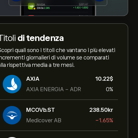
Titoli
di tendenza
Scopri quali sono i titoli che vantano i più elevati
incrementi giornalieri di volume se comparati
alla rispettiva media a tre mesi.
AXIA
10.22‎$‎
AXIA ENERGIA - ADR
0%
MCOVb.ST
238.50‎kr‎
Medicover AB
-1.65%