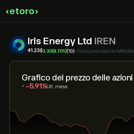
Iris Energy Ltd
IREN
41.23‎$‎
3.30
(8.70%)
(1D)
•
Prezzi posticipati da
NASDAQ
Grafico del prezzo delle azion
‎-5.91‎
Ult. mese