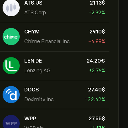
ATS.US
21.13‎$‎
ATS Corp
+2.92%
CHYM
29.10‎$‎
Chime Financial Inc
-6.88%
LEN.DE
24.20‎€‎
Lenzing AG
+2.76%
DOCS
27.40‎$‎
Doximity Inc.
+32.62%
WPP
27.55‎$‎