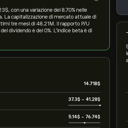
23‎$‎, con una variazione del ‎8.70‎% nelle
a. La capitalizzazione di mercato attuale di
ltimi tre mesi di 48.21M. Il rapporto P/U
 del dividendo è del 0%. L'indice beta è di
14.71B‎$‎
37.3‎$‎
-
41.28‎$‎
5.14‎$‎
-
76.74‎$‎