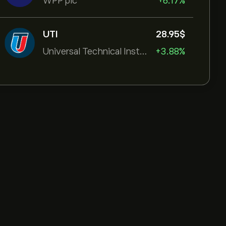
WPP plc
+6.17%
UTI
28.95‎$‎
Universal Technical Institut
+3.88%