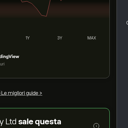
1Y
3Y
MAX
uri
>
Le migliori guide >
gy Ltd
sale questa
i