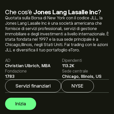
Che cos'è
Jones Lang Lasalle Inc
?
Quotata sulla Borsa di New York con il codice JLL, la
Jones Lang Lasalle Inc è una società americana che
fornisce di servizi professionali, servizi di gestione
immobiliare e degli investimenti a livello internazionale. È
stata fondata nel 1997 e la sua sede principale è a
Il prezzo attuale delle azioni JLL è di 363.54‎$‎.
Chicago,Illinois, negli Stati Uniti. Fai trading con le azioni
JLL e diversifica il tuo portafoglio eToro.
AD
Dipendenti
Christian Ulbrich, MBA
113.2K
Il target di prezzo medio per le azioni Jones Lang
Fondazione
Sede centrale
Lasalle Inc è di 363.54‎$‎.
Iscriviti
su eToro per previsioni
1783
Chicago, Illinois, US
dettagliate degli analisti e obiettivi di prezzo.
Servizi finanziari
NYSE
Gli analisti offrono previsioni per le azioni Jones Lang
Lasalle Inc basate su tendenze di mercato, rapporti
Inizia
finanziari e crescita prevista. Consulta le previsioni
recenti per i futuri movimenti dei prezzi.