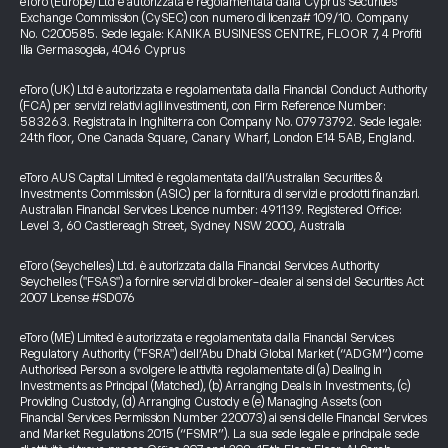
eToro (Europe) Ltd è autorizzata e regolamentata dalla Cyprus Securities
Exchange Commission (CySEC) con numero di licenza# 109/10. Company
No. C200585. Sede legale: KANIKA BUSINESS CENTRE, FLOOR 7, 4 Profiti
Ilia Germasogeia, 4046 Cyprus
eToro (UK) Ltd è autorizzata e regolamentata dalla Financial Conduct Authority
(FCA) per servizi relativi agli investimenti, con Firm Reference Number:
583263. Registrata in Inghilterra con Company No. 07973792. Sede legale:
24th floor, One Canada Square, Canary Wharf, London E14 5AB, England.
eToro AUS Capital Limited è regolamentata dall’Australian Securities &
Investments Commission (ASIC) per la fornitura di servizi e prodotti finanziari.
Australian Financial Services Licence number: 491139. Registered Office:
Level 3, 60 Castlereagh Street, Sydney NSW 2000, Australia
eToro (Seychelles) Ltd. è autorizzata dalla Financial Services Authority
Seychelles ("FSAS") a fornire servizi di broker-dealer ai sensi del Securities Act
2007 License #SD076
eToro (ME) Limited è autorizzata e regolamentata dalla Financial Services
Regulatory Authority ("FSRA") dell’Abu Dhabi Global Market (“ADGM”) come
Authorised Person a svolgere le attività regolamentate di (a) Dealing in
Investments as Principal (Matched), (b) Arranging Deals in Investments, (c)
Providing Custody, (d) Arranging Custody e (e) Managing Assets (con
Financial Services Permission Number 220073) ai sensi delle Financial Services
and Market Regulations 2015 (“FSMR”). La sua sede legale e principale sede