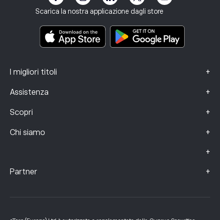
Termini e condizioni
Assicurazione sugli investimenti
Scarica la nostra applicazione dagli store
Documenti informativi chiave
Smart Portfolios
Dati sui reclami (clienti FCA)
+
I migliori titoli
+
Assistenza
+
Scopri
+
Chi siamo
+
+
Partner