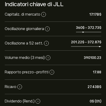
Indicatori chiave di JLL
Capitaliz. di mercato
17.17B‎$‎
i
360‎$‎
-
372.73‎$‎
Oscillazione giornaliera
i
201.22‎$‎
-
372.87‎$‎
Oscillazione a 52 sett.
i
Volume medio (3 mesi)
390100.23
i
Rapporto prezzo-profitti
17.88
i
Ricavo
27.43B‎$‎
i
Dividendo (Rend.)
0‎$‎ (0%)
i