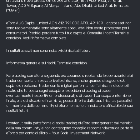
di attività si trova presso Office 207 and 208, 15th Floor Floor, Al Sarab
Tower, ADGM Square, Al Maryah Island, Abu Dhabi, United Arab Emirates
(“UAE”).
eToro AUS Capital Limited ACN 612 791 803 AFSL 491139. I criptoasset non
sono regolamentati e sono altamente speculativi. Non esiste protezione per i
consumatori. Rischi di perdere tutto il tuo capitale. Consulta i nostri
Termini e
condizioni
.
Vedi l’informativa completa
I risultati passati non sono indicativi dei risultati futuri.
Informativa generale sui rischi
|
Termini e condizioni
Fare trading con eToro seguendo e/o copiando o replicando le operazioni di altri
trader comporta un elevato livello di rischio, anche quando si seguono e/o
copiano o replicano i trader con le migliori performance. Tali rischi includono il
rischio che tu possa seguire/copiare le decisioni di trading di trader
eventualmente inesperti/non professionali, o di trader il cui scopo o intenzione
finale, o la cui situazione finanziaria, possa differire dalla tua. I risultati passati di
un membro della community di eToro non sono un indicatore affidabile dei suoi
risultati futuri.
I contenuti sulla piattaforma di social trading di eToro sono generati dai membri
della sua community e non contengono consigli o raccomandazioni da parte di
eToro o per conto di eToro - Your Social Investment Network.