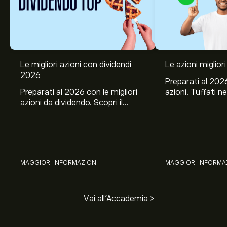
Le migliori azioni con dividendi
Le azioni migliori
2026
Preparati al 2026
Preparati al 2026 con le migliori
azioni. Tuffati ne
azioni da dividendo. Scopri il
Banco BPM, Ama
potenziale di J&J, Chevron,
TSMC, Costco e El
Coca-Cola, Verizon, Eni, A2A
all’analisi espert
con l’analisi esperta di eToro.
MAGGIORI INFORMAZIONI
MAGGIORI INFORMA
Vai all'Accademia >