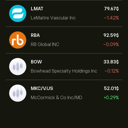
LMAT
79.67‎$‎
LeMaitre Vascular Inc
-1.42%
RBA
92.59‎$‎
RB Global INC
-0.09%
BOW
33.83‎$‎
Bowhead Specialty Holdings Inc
-0.12%
MKC/V.US
52.01‎$‎
McCormick & Co Inc/MD
+0.29%