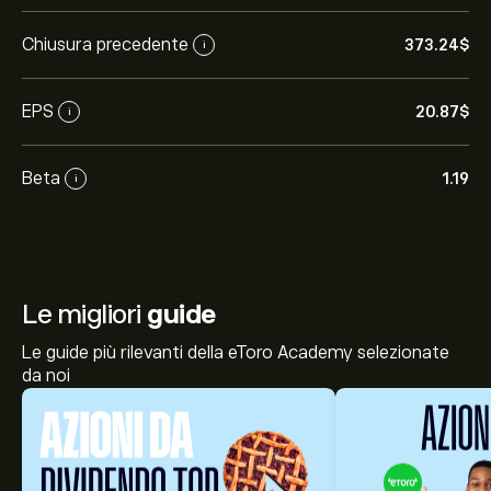
Chiusura precedente
373.24‎$‎
i
EPS
20.87‎$‎
i
Beta
1.19
i
Le migliori
guide
Le guide più rilevanti della eToro Academy selezionate
da noi