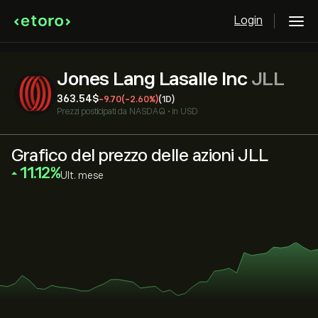
Login
Jones Lang Lasalle Inc
JLL
363.54‎$‎
-9.70
(-2.60%)
(1D)
Prezzi posticipati da
NASDAQ
•
in USD
Grafico del prezzo delle azioni JLL
‎11.12‎
Ult. mese