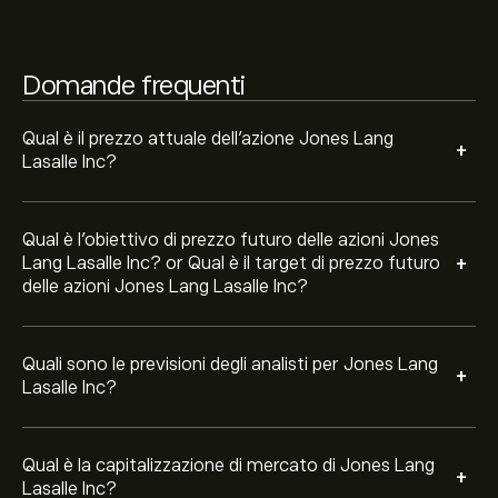
La capitalizzazione di mercato di Jones Lang Lasalle Inc
è 17.17B‎$‎
Domande frequenti
Sulla base delle raccomandazioni di 2 analisti per JLL
negli ultimi 3 mesi, il consenso generale è Acquisto
Qual è il prezzo attuale dell'azione Jones Lang
+
Moderato.
Lasalle Inc?
Qual è l'obiettivo di prezzo futuro delle azioni Jones
+
Lang Lasalle Inc? or Qual è il target di prezzo futuro
delle azioni Jones Lang Lasalle Inc?
Quali sono le previsioni degli analisti per Jones Lang
+
Lasalle Inc?
Qual è la capitalizzazione di mercato di Jones Lang
+
Lasalle Inc?