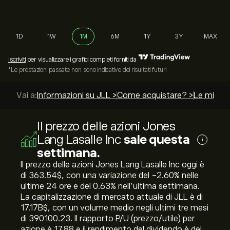
1D
1W
1M
6M
1Y
3Y
MAX
Iscriviti
per visualizzare i grafici completi forniti da
*Le prestazioni passate non sono indicative dei risultati futuri
Vai a:
Informazioni su JLL >
Come acquistare? >
Le miglior
Il prezzo delle azioni Jones
Lang Lasalle Inc
sale questa
i
settimana.
Il prezzo delle azioni Jones Lang Lasalle Inc oggi è
di 363.54‎$‎, con una variazione del ‎-2.60‎% nelle
ultime 24 ore e del ‎0.63‎% nell'ultima settimana.
La capitalizzazione di mercato attuale di JLL è di
17.17B‎$‎, con un volume medio negli ultimi tre mesi
di 390100.23. Il rapporto P/U (prezzo/utile) per
azione è 17.88 e il rendimento del dividendo è del