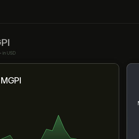
PI
•
in USD
i MGPI