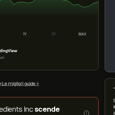
1Y
3Y
MAX
uri
>
Le migliori guide >
redients Inc
scende
i