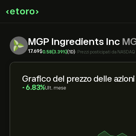
MGP Ingredients Inc
MG
17.69‎$‎
0.58
(3.39%)
(1D)
•
Prezzi posticipati da
NASDAQ
Grafico del prezzo delle azion
‎6.83‎
Ult. mese