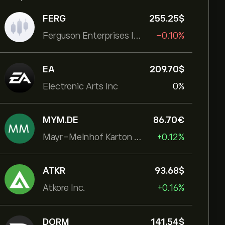
FERG
255.25‎$‎
Ferguson Enterprises Inc
-0.10%
EA
209.70‎$‎
Electronic Arts Inc
0%
MYM.DE
86.70‎€‎
Mayr-Melnhof Karton AG
+0.12%
ATKR
93.68‎$‎
Atkore Inc.
+0.16%
DORM
141.54‎$‎