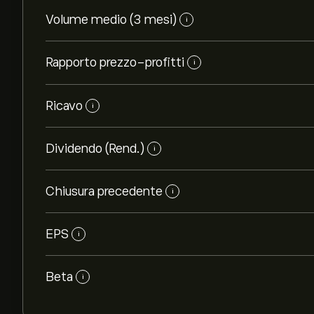
Volume medio (3 mesi)
i
Rapporto prezzo-profitti
i
Ricavo
i
Dividendo (Rend.)
i
Chiusura precedente
i
EPS
i
Beta
i