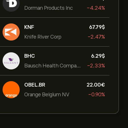
Dorman Products Inc
-4.24%
KNF
67.79‎$‎
Knife River Corp
-2.47%
BHC
6.29‎$‎
Bausch Health Companies Inc
-2.33%
OBEL.BR
22.00‎€‎
Orange Belgium NV
-0.90%