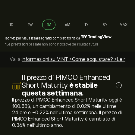
1D
1W
1M
6M
1Y
3Y
MAX
Iscriviti
per visualizzare i grafici completi forniti da
*Le prestazioni passate non sono indicative dei risultati futuri
Vai a:
Informazioni su MINT >
Come acquistare? >
Le migli
Il prezzo di PIMCO Enhanced
Short Maturity
è stabile
i
questa settimana.
Il prezzo di PIMCO Enhanced Short Maturity oggi è
100.58‎$‎, un cambiamento di ‎0.02‎% nelle ultime
24 ore e ‎-0.22‎% nell'ultima settimana. Il prezzo di
PIMCO Enhanced Short Maturity è cambiato di
‎0.36‎% nell'ultimo anno.