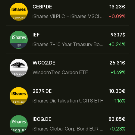
CEBP.DE
13.23‎€‎
iShares VII PLC - iShares MSCI EMU USD Hedged UCITS ETF
-0.09%
IEF
93.17‎$‎
iShares 7-10 Year Treasury Bond ETF
+0.24%
WCO2.DE
26.31‎€‎
WisdomTree Carbon ETF
+1.69%
2B79.DE
10.30‎€‎
iShares Digitalisation UCITS ETF
+1.16%
IBCQ.DE
83.85‎€‎
iShares Global Corp Bond EUR Hedged UCITS ETF Dist
+0.23%