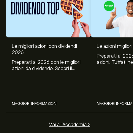
Le migliori azioni con dividendi
Le azioni migliori
2026
Preparati al 2026
Preparati al 2026 con le migliori
azioni. Tuffati ne
azioni da dividendo. Scopri il
Banco BPM, Ama
potenziale di J&J, Chevron,
TSMC, Costco e El
Coca-Cola, Verizon, Eni, A2A
all’analisi espert
con l’analisi esperta di eToro.
MAGGIORI INFORMAZIONI
MAGGIORI INFORMA
Vai all'Accademia >