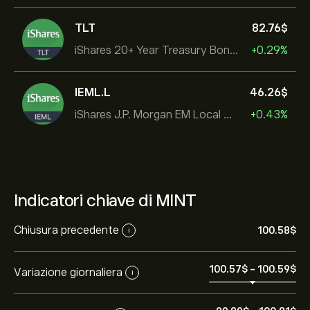
TLT
82.76‎$‎
iShares 20+ Year Treasury Bond ETF
+0.29%
IEML.L
46.26‎$‎
iShares J.P. Morgan EM Local Govt Bond UCITS ETF
+0.43%
Indicatori chiave di MINT
Chiusura precedente
100.58‎$‎
i
100.57‎$‎
-
100.59‎$‎
Variazione giornaliera
i