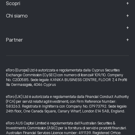
+
Scopri
+
Chi siamo
+
+
Partner
eToro (Europe) Ltd è autorizzata e regolamentata dalla Cyprus Securities
Exchange Commission (CySEC) con numero di licenza# 109/10. Company
No. C200585. Sede legale: KANIKA BUSINESS CENTRE, FLOOR 7, 4 Profiti
Ilia Germasogeia, 4046 Cyprus
eToro (UK) Ltd è autorizzata e regolamentata dalla Financial Conduct Authority
(FCA) per servizi relativi agli investimenti, con Firm Reference Number:
583263. Registrata in Inghilterra con Company No. 07973792. Sede legale:
24th floor, One Canada Square, Canary Wharf, London E14 5AB, England.
eToro AUS Capital Limited è regolamentata dall’Australian Securities &
Investments Commission (ASIC) per la fornitura di servizi e prodotti finanziari.
Australian Financial Services Licence number: 491139. Registered Office: