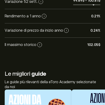
99.89‎$‎
-
100.81‎$‎
Variazione 52 sett.
i
Rendimento a 1 anno
0.21%
i
Variazione di prezzo da inizio anno
0.24%
i
Il massimo storico
102.05‎$‎
i
Le migliori
guide
Le guide più rilevanti della eToro Academy selezionate
da noi