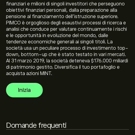
finanziari e milioni di singoli investitori che perseguono
obiettivi finanziari personali, dalla preparazione alla
pensione al finanziamento dell'istruzione superiore.
Il prezzo attuale di MINT è 100.58‎$‎
PIMCO è orgoglioso degli esaustivi processi di ricerca e
analisi che conduce per valutare continuamente i rischi
e le opportunità in evoluzione del mondo, dalle
tendenze economiche generali ai singoli titoli. La
Il massimo storico di PIMCO Enhanced Short Maturity è
società usa un peculiare processo di investimento top-
di 102.05‎$‎
down, bottom-up che è stato testato in vari mercati.
Al 31 marzo 2019, la società deteneva $176.000 miliardi
di patrimonio gestito. Diversifica il tuo portafoglio e
Seleziona l'intervallo di tempo "1D" o "1W" sul grafico di
acquista azioni MINT.
eToro e riduci lo zoom per vedere i movimenti di prezzo
storici di PIMCO Enhanced Short Maturity. Il prezzo di
Inizia
PIMCO Enhanced Short Maturity è oscillato tra 0.36‎$‎
Per acquistare MINT, visita la pagina "PIMCO Enhanced
nel corso dell'ultimo anno.
Short Maturity (MINT)" sul sito web di eToro. Dopo aver
creato un account e aver depositato i fondi, clicca sul
pulsante "Apri posizione" e decidi quanto PIMCO
Enhanced Short Maturity desideri acquistare. Puoi
Domande frequenti
anche effettuare un ordine per un acquisto MINT a un
prezzo specifico in futuro.