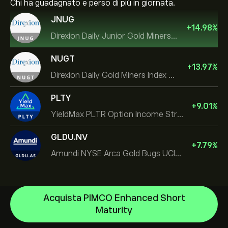
Chi ha guadagnato e perso di più in giornata.
JNUG
+
14.98
%
Direxion Daily Junior Gold Miners Index Bull 2X ETF
NUGT
+
13.97
%
Direxion Daily Gold Miners Index Bull 2X ETF
PLTY
+
9.01
%
YieldMax PLTR Option Income Strategy ETF
GLDU.NV
+
7.79
%
Amundi NYSE Arca Gold Bugs UCITS ETF Dist
Acquista PIMCO Enhanced Short
iShares TIPS 0-5 UCITS ETF
Maturity
Invesco S&P 500 Equal Weight ETF
Centro assistenza