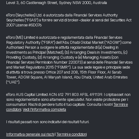
Level 3, 60 Castlereagh Street, Sydney NSW 2000, Australia
eToro (Seychelles) Ltd. è autorizzata dalla Financial Services Authority
Seychelles ("FSAS") a fornire servizi di broker-dealer ai sensi del Securities Act
2007 License #SD076
eToro (ME) Limited è autorizzata e regolamentata dalla Financial Services
Regulatory Authority ("FSRA") dell’Abu Dhabi Global Market (“ADGM”) come
Authorised Person a svolgere le attività regolamentate di (a) Dealing in
Investments as Principal (Matched), (b) Arranging Deals in Investments, (c)
Providing Custody, (d) Arranging Custody e (e) Managing Assets (con
Financial Services Permission Number 220073) ai sensi delle Financial Services
and Market Regulations 2015 (“FSMR”). La sua sede legale e principale sede
di attività si trova presso Office 207 and 208, 15th Floor Floor, Al Sarab
Tower, ADGM Square, Al Maryah Island, Abu Dhabi, United Arab Emirates
(“UAE”).
eToro AUS Capital Limited ACN 612 791 803 AFSL 491139. I criptoasset non
sono regolamentati e sono altamente speculativi. Non esiste protezione per i
consumatori. Rischi di perdere tutto il tuo capitale. Consulta i nostri
Termini e
condizioni
.
Vedi l’informativa completa
I risultati passati non sono indicativi dei risultati futuri.
Informativa generale sui rischi
|
Termini e condizioni