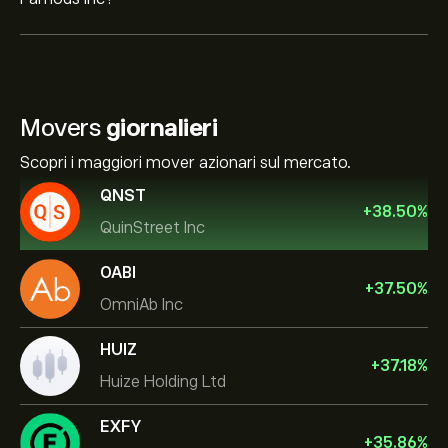
Movers
giornalieri
Scopri i maggiori mover azionari sul mercato.
QNST
+
38.50
%
QuinStreet Inc
OABI
+
37.50
%
OmniAb Inc
HUIZ
+
37.18
%
Huize Holding Ltd
EXFY
+
35.86
%