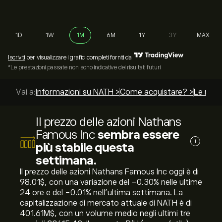
1D
1W
1M
6M
1Y
3Y
MAX
Iscriviti
per visualizzare i grafici completi forniti da
*Le prestazioni passate non sono indicative dei risultati futuri
Vai a:
Informazioni su NATH >
Come acquistare? >
Le migli
Il prezzo delle azioni Nathans
Famous Inc
sembra essere
i
più stabile questa
settimana.
Il prezzo delle azioni Nathans Famous Inc oggi è di
98.01‎$‎, con una variazione del ‎-0.30‎% nelle ultime
24 ore e del ‎-0.01‎% nell'ultima settimana. La
capitalizzazione di mercato attuale di NATH è di
401.61M‎$‎, con un volume medio negli ultimi tre