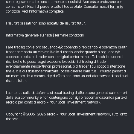
sono regolamentati e sono altamente speculativi. Non esiste protezione per i
consumatori. Rischi di perdere tutto il tuo capitale. Consulta i nostri
Termini e
condizioni
.
Vedi l’informativa completa
I risultati passati non sono indicativi dei risultati futuri.
Informativa generale sui rischi
|
Termini e condizioni
Fare trading con eToro seguendo e/o copiando o replicando le operazioni di altri
trader comporta un elevato livello di rischio, anche quando si seguono e/o
copiano o replicano i trader con le migliori performance. Tali rischi includono il
rischio che tu possa seguire/copiare le decisioni di trading di trader
eventualmente inesperti/non professionali, o di trader il cui scopo o intenzione
finale, o la cui situazione finanziaria, possa differire dalla tua. I risultati passati di
un membro della community di eToro non sono un indicatore affidabile dei suoi
risultati futuri.
I contenuti sulla piattaforma di social trading di eToro sono generati dai membri
della sua community e non contengono consigli o raccomandazioni da parte di
eToro o per conto di eToro - Your Social Investment Network.
Copyright © 2006-2026 eToro - Your Social Investment Network, Tutti i diritti
riservati.