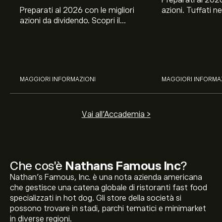
Preparati al 2026
Preparati al 2026 con le migliori
azioni. Tuffati ne
azioni da dividendo. Scopri il
Banco BPM, Ama
potenziale di J&J, Chevron,
TSMC, Costco e El
Coca-Cola, Verizon, Eni, A2A
all’analisi espert
con l’analisi esperta di eToro.
MAGGIORI INFORMAZIONI
MAGGIORI INFORMA
Vai all'Accademia >
Che cos'è
Nathans Famous Inc
?
Nathan's Famous, Inc. è una nota azienda americana
che gestisce una catena globale di ristoranti fast food
specializzati in hot dog. Gli store della società si
possono trovare in stadi, parchi tematici e minimarket
in diverse regioni.