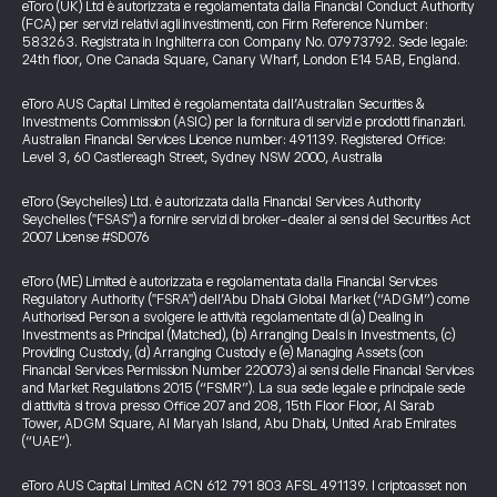
eToro (UK) Ltd è autorizzata e regolamentata dalla Financial Conduct Authority
(FCA) per servizi relativi agli investimenti, con Firm Reference Number:
583263. Registrata in Inghilterra con Company No. 07973792. Sede legale:
24th floor, One Canada Square, Canary Wharf, London E14 5AB, England.
eToro AUS Capital Limited è regolamentata dall’Australian Securities &
Investments Commission (ASIC) per la fornitura di servizi e prodotti finanziari.
Australian Financial Services Licence number: 491139. Registered Office:
Level 3, 60 Castlereagh Street, Sydney NSW 2000, Australia
eToro (Seychelles) Ltd. è autorizzata dalla Financial Services Authority
Seychelles ("FSAS") a fornire servizi di broker-dealer ai sensi del Securities Act
2007 License #SD076
eToro (ME) Limited è autorizzata e regolamentata dalla Financial Services
Regulatory Authority ("FSRA") dell’Abu Dhabi Global Market (“ADGM”) come
Authorised Person a svolgere le attività regolamentate di (a) Dealing in
Investments as Principal (Matched), (b) Arranging Deals in Investments, (c)
Providing Custody, (d) Arranging Custody e (e) Managing Assets (con
Financial Services Permission Number 220073) ai sensi delle Financial Services
and Market Regulations 2015 (“FSMR”). La sua sede legale e principale sede
di attività si trova presso Office 207 and 208, 15th Floor Floor, Al Sarab
Tower, ADGM Square, Al Maryah Island, Abu Dhabi, United Arab Emirates
(“UAE”).
eToro AUS Capital Limited ACN 612 791 803 AFSL 491139. I criptoasset non