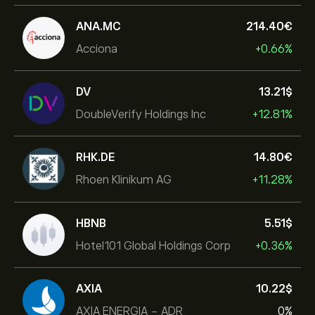
ANA.MC
214.40‎€‎
Acciona
+0.66%
DV
13.21‎$‎
DoubleVerify Holdings Inc
+12.81%
RHK.DE
14.80‎€‎
Rhoen Klinikum AG
+11.28%
HBNB
5.51‎$‎
Hotel101 Global Holdings Corp
+0.36%
AXIA
10.22‎$‎
AXIA ENERGIA - ADR
0%