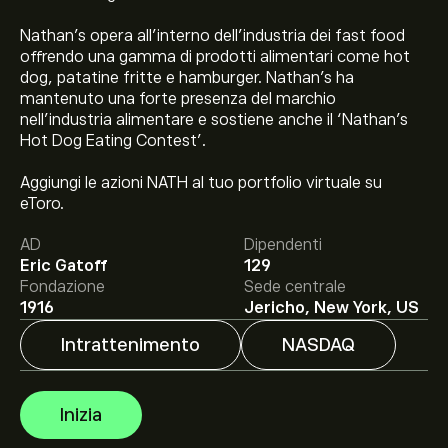
Nathan's opera all'interno dell'industria dei fast food
offrendo una gamma di prodotti alimentari come hot
dog, patatine fritte e hamburger. Nathan's ha
mantenuto una forte presenza del marchio
nell'industria alimentare e sostiene anche il ‘Nathan's
Hot Dog Eating Contest’.
Il prezzo attuale delle azioni NATH è di 98.01‎$‎.
Aggiungi le azioni NATH al tuo portfolio virtuale su
eToro.
AD
Dipendenti
Eric Gatoff
129
Il target di prezzo medio per le azioni Nathans Famous
Fondazione
Sede centrale
Inc è di 98.01‎$‎.
Iscriviti
su eToro per previsioni
1916
Jericho, New York, US
dettagliate degli analisti e obiettivi di prezzo.
Intrattenimento
NASDAQ
Gli analisti offrono previsioni per le azioni Nathans
Famous Inc basate su tendenze di mercato, rapporti
Inizia
finanziari e crescita prevista. Consulta le previsioni
recenti per i futuri movimenti dei prezzi.