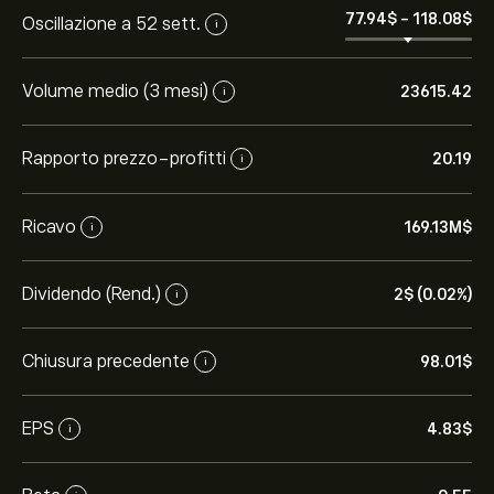
77.94‎$‎
-
118.08‎$‎
Oscillazione a 52 sett.
i
Volume medio (3 mesi)
23615.42
i
Rapporto prezzo-profitti
20.19
i
Ricavo
169.13M‎$‎
i
Dividendo (Rend.)
2‎$‎ (0.02%)
i
Chiusura precedente
98.01‎$‎
i
EPS
4.83‎$‎
i