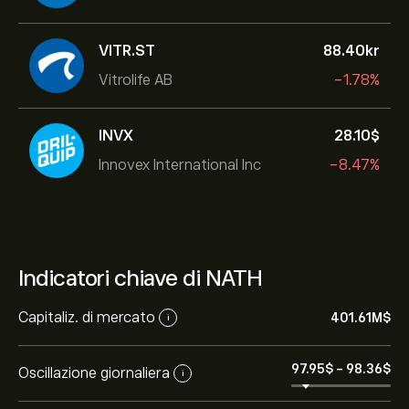
VITR.ST
88.40‎kr‎
Vitrolife AB
-1.78%
INVX
28.10‎$‎
Innovex International Inc
-8.47%
Indicatori chiave di NATH
Capitaliz. di mercato
401.61M‎$‎
i
97.95‎$‎
-
98.36‎$‎
Oscillazione giornaliera
i