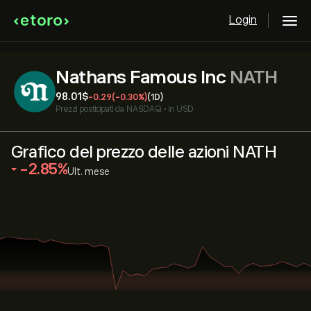
Login
Nathans Famous Inc
NATH
98.01‎$‎
-0.29
(-0.30%)
(1D)
Prezzi posticipati da
NASDAQ
•
in USD
Grafico del prezzo delle azioni NATH
‎-2.85‎
Ult. mese