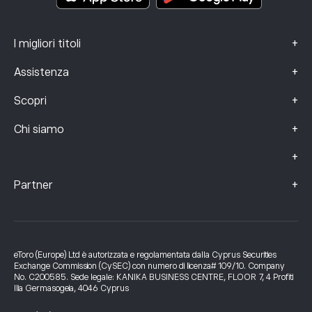
+
I migliori titoli
+
Assistenza
+
Scopri
+
Chi siamo
+
+
Partner
eToro (Europe) Ltd è autorizzata e regolamentata dalla Cyprus Securities
Exchange Commission (CySEC) con numero di licenza# 109/10. Company
No. C200585. Sede legale: KANIKA BUSINESS CENTRE, FLOOR 7, 4 Profiti
Ilia Germasogeia, 4046 Cyprus