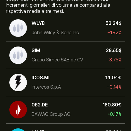
incrementi giornalieri di volume se comparati alla
rispettiva media a tre mesi.
WLYB
53.24‎$‎
John Wiley & Sons Inc
-1.92%
SIM
28.65‎$‎
Grupo Simec SAB de CV
-3.76%
ICOS.MI
14.04‎€‎
Intercos S.p.A
-0.14%
0B2.DE
180.80‎€‎
BAWAG Group AG
+0.17%