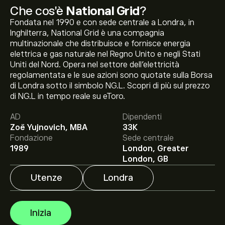
Che cos'è
National Grid
?
Fondata nel 1990 e con sede centrale a Londra, in
Inghilterra, National Grid è una compagnia
multinazionale che distribuisce e fornisce energia
elettrica e gas naturale nel Regno Unito e negli Stati
Uniti del Nord. Opera nel settore dell’elettricità
regolamentata e le sue azioni sono quotate sulla Borsa
Il prezzo attuale delle azioni NG.L è di 1,193.50‎p‎.
di Londra sotto il simbolo NG.L. Scopri di più sul prezzo
di NG.L in tempo reale su eToro.
AD
Dipendenti
Zoë Yujnovich, MBA
33K
Il target di prezzo medio per le azioni National Grid è di
Fondazione
Sede centrale
1,193.50‎p‎.
Iscriviti
su eToro per previsioni dettagliate
1989
London, Greater
degli analisti e obiettivi di prezzo.
London, GB
Utenze
Londra
Gli analisti offrono previsioni per le azioni National Grid
basate su tendenze di mercato, rapporti finanziari e
crescita prevista. Consulta le previsioni recenti per i
Inizia
futuri movimenti dei prezzi.