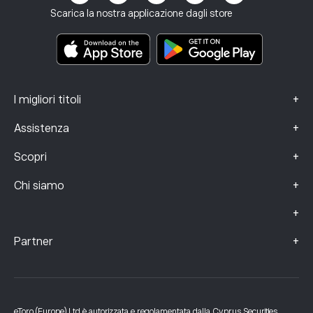
Termini e condizioni
Assicurazione sugli investimenti
Scarica la nostra applicazione dagli store
Documenti informativi chiave
Smart Portfolios
Dati sui reclami (clienti FCA)
+
I migliori titoli
+
Assistenza
+
Scopri
+
Chi siamo
+
+
Partner
eToro (Europe) Ltd è autorizzata e regolamentata dalla Cyprus Securities