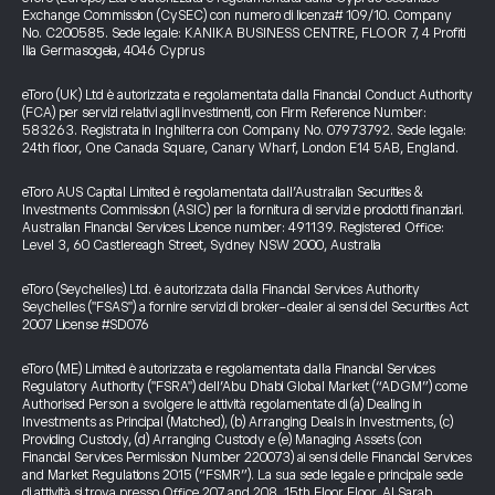
Exchange Commission (CySEC) con numero di licenza# 109/10. Company
No. C200585. Sede legale: KANIKA BUSINESS CENTRE, FLOOR 7, 4 Profiti
Ilia Germasogeia, 4046 Cyprus
eToro (UK) Ltd è autorizzata e regolamentata dalla Financial Conduct Authority
(FCA) per servizi relativi agli investimenti, con Firm Reference Number:
583263. Registrata in Inghilterra con Company No. 07973792. Sede legale:
24th floor, One Canada Square, Canary Wharf, London E14 5AB, England.
eToro AUS Capital Limited è regolamentata dall’Australian Securities &
Investments Commission (ASIC) per la fornitura di servizi e prodotti finanziari.
Australian Financial Services Licence number: 491139. Registered Office:
Level 3, 60 Castlereagh Street, Sydney NSW 2000, Australia
eToro (Seychelles) Ltd. è autorizzata dalla Financial Services Authority
Seychelles ("FSAS") a fornire servizi di broker-dealer ai sensi del Securities Act
2007 License #SD076
eToro (ME) Limited è autorizzata e regolamentata dalla Financial Services
Regulatory Authority ("FSRA") dell’Abu Dhabi Global Market (“ADGM”) come
Authorised Person a svolgere le attività regolamentate di (a) Dealing in
Investments as Principal (Matched), (b) Arranging Deals in Investments, (c)
Providing Custody, (d) Arranging Custody e (e) Managing Assets (con
Financial Services Permission Number 220073) ai sensi delle Financial Services
and Market Regulations 2015 (“FSMR”). La sua sede legale e principale sede
di attività si trova presso Office 207 and 208, 15th Floor Floor, Al Sarab