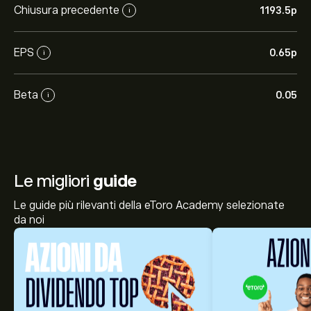
Chiusura precedente
1193.5‎p‎
i
EPS
0.65‎p‎
i
Beta
0.05
i
Le migliori
guide
Le guide più rilevanti della eToro Academy selezionate
da noi