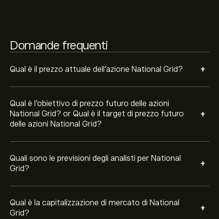
La capitalizzazione di mercato di National Grid è
59.69B‎p‎
Domande frequenti
Sulla base delle raccomandazioni di 10 analisti per NG.L
negli ultimi 3 mesi, il consenso generale è Acquisto
+
Moderato.
Qual è il prezzo attuale dell'azione National Grid?
Qual è l'obiettivo di prezzo futuro delle azioni
+
National Grid? or Qual è il target di prezzo futuro
delle azioni National Grid?
Quali sono le previsioni degli analisti per National
+
Grid?
Qual è la capitalizzazione di mercato di National
+
Grid?