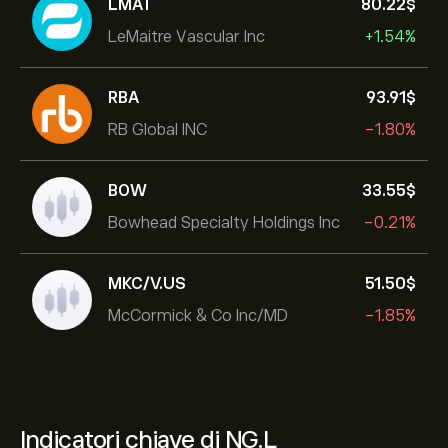
LMAT
80.22‎$‎
LeMaitre Vascular Inc
+1.54%
RBA
93.91‎$‎
RB Global INC
-1.80%
BOW
33.55‎$‎
Bowhead Specialty Holdings Inc
-0.21%
MKC/V.US
51.50‎$‎
McCormick & Co Inc/MD
-1.85%
Indicatori chiave di NG.L