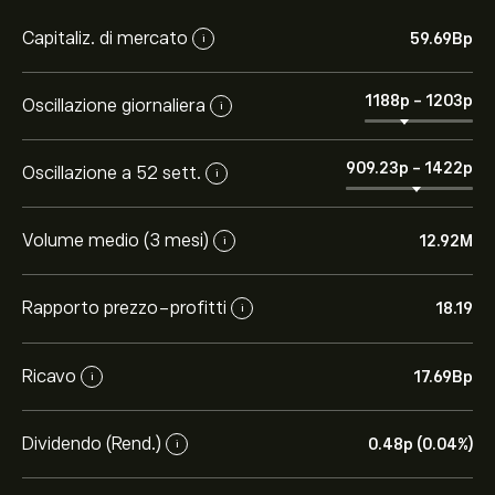
Capitaliz. di mercato
59.69B‎p‎
i
1188‎p‎
-
1203‎p‎
Oscillazione giornaliera
i
909.23‎p‎
-
1422‎p‎
Oscillazione a 52 sett.
i
Volume medio (3 mesi)
12.92M
i
Rapporto prezzo-profitti
18.19
i
Ricavo
17.69B‎p‎
i
Dividendo (Rend.)
0.48‎p‎ (0.04%)
i