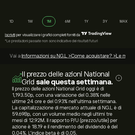
1D
1W
1M
6M
1Y
3Y
MAX
Iscriviti
per visualizzare i grafici completi forniti da
*Le prestazioni passate non sono indicative dei risultati futuri
Vai a:
Informazioni su NG.L >
Come acquistare? >
Le miglio
Il prezzo delle azioni National
i
Grid
sale questa settimana.
Il prezzo delle azioni National Grid oggi è di
1,193.50‎p‎, con una variazione del ‎0.38‎% nelle
ultime 24 ore e del ‎0.93‎% nell'ultima settimana.
La capitalizzazione di mercato attuale di NG.L è di
59.69B‎p‎, con un volume medio negli ultimi tre
mesi di 12.92M. Il rapporto P/U (prezzo/utile) per
azione è 18.19 e il rendimento del dividendo è del
0.04%. L'indice beta è di 0.05.