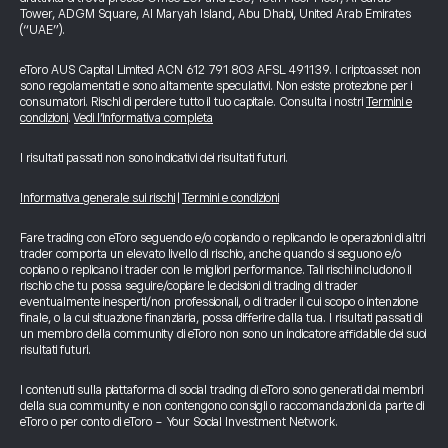
Tower, ADGM Square, Al Maryah Island, Abu Dhabi, United Arab Emirates
(“UAE”).
eToro AUS Capital Limited ACN 612 791 803 AFSL 491139. I criptoasset non
sono regolamentati e sono altamente speculativi. Non esiste protezione per i
consumatori. Rischi di perdere tutto il tuo capitale. Consulta i nostri
Termini e
condizioni
.
Vedi l’informativa completa
I risultati passati non sono indicativi dei risultati futuri.
Informativa generale sui rischi
|
Termini e condizioni
Fare trading con eToro seguendo e/o copiando o replicando le operazioni di altri
trader comporta un elevato livello di rischio, anche quando si seguono e/o
copiano o replicano i trader con le migliori performance. Tali rischi includono il
rischio che tu possa seguire/copiare le decisioni di trading di trader
eventualmente inesperti/non professionali, o di trader il cui scopo o intenzione
finale, o la cui situazione finanziaria, possa differire dalla tua. I risultati passati di
un membro della community di eToro non sono un indicatore affidabile dei suoi
risultati futuri.
I contenuti sulla piattaforma di social trading di eToro sono generati dai membri
della sua community e non contengono consigli o raccomandazioni da parte di
eToro o per conto di eToro - Your Social Investment Network.