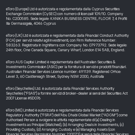
eToro (Europe) Ltd è autorizzata e regolamentata dalla Cyprus Securities
Exchange Commission (CySEC) con numero di licenza# 109/10. Company
No. C200585. Sede legale: KANIKA BUSINESS CENTRE, FLOOR 7, 4 Profiti
Ilia Germasogeia, 4046 Cyprus
eToro (UK) Ltd è autorizzata e regolamentata dalla Financial Conduct Authority
(FCA) per servizi relativi agli investimenti, con Firm Reference Number:
583263. Registrata in Inghilterra con Company No. 07973792. Sede legale:
24th floor, One Canada Square, Canary Wharf, London E14 5AB, England.
eToro AUS Capital Limited è regolamentata dall’Australian Securities &
Investments Commission (ASIC) per la fornitura di servizi e prodotti finanziari.
Australian Financial Services Licence number: 491139. Registered Office:
Level 3, 60 Castlereagh Street, Sydney NSW 2000, Australia
eToro (Seychelles) Ltd. è autorizzata dalla Financial Services Authority
Seychelles ("FSAS") a fornire servizi di broker-dealer ai sensi del Securities Act
2007 License #SD076
eToro (ME) Limited è autorizzata e regolamentata dalla Financial Services
Regulatory Authority ("FSRA") dell’Abu Dhabi Global Market (“ADGM”) come
Authorised Person a svolgere le attività regolamentate di (a) Dealing in
Investments as Principal (Matched), (b) Arranging Deals in Investments, (c)
Providing Custody, (d) Arranging Custody e (e) Managing Assets (con
Financial Services Permission Number 220073) ai sensi delle Financial Services