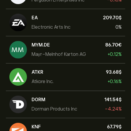
EA
209.70‎$‎
Electronic Arts Inc
0%
MYM.DE
86.70‎€‎
Mayr-Melnhof Karton AG
+0.12%
ATKR
93.68‎$‎
Atkore Inc.
+0.16%
DORM
141.54‎$‎
Dorman Products Inc
-4.24%
KNF
67.79‎$‎