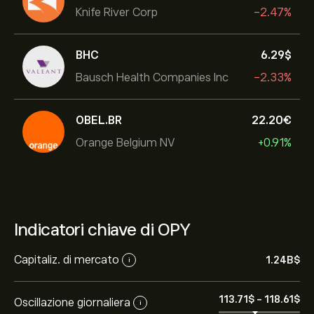
Knife River Corp
-2.47%
BHC
6.29‎$‎
Bausch Health Companies Inc
-2.33%
OBEL.BR
22.20‎€‎
Orange Belgium NV
+0.91%
Indicatori chiave di OPY
Capitaliz. di mercato
1.24B‎$‎
i
113.71‎$‎
-
118.61‎$‎
Oscillazione giornaliera
i