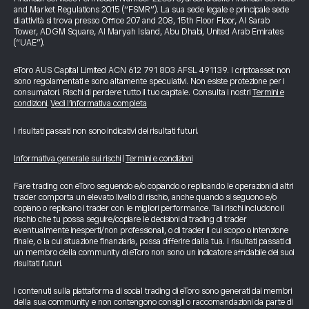
and Market Regulations 2015 (“FSMR”). La sua sede legale e principale sede
di attività si trova presso Office 207 and 208, 15th Floor Floor, Al Sarab
Tower, ADGM Square, Al Maryah Island, Abu Dhabi, United Arab Emirates
(“UAE”).
eToro AUS Capital Limited ACN 612 791 803 AFSL 491139. I criptoasset non
sono regolamentati e sono altamente speculativi. Non esiste protezione per i
consumatori. Rischi di perdere tutto il tuo capitale. Consulta i nostri
Termini e
condizioni
.
Vedi l’informativa completa
I risultati passati non sono indicativi dei risultati futuri.
Informativa generale sui rischi
|
Termini e condizioni
Fare trading con eToro seguendo e/o copiando o replicando le operazioni di altri
trader comporta un elevato livello di rischio, anche quando si seguono e/o
copiano o replicano i trader con le migliori performance. Tali rischi includono il
rischio che tu possa seguire/copiare le decisioni di trading di trader
eventualmente inesperti/non professionali, o di trader il cui scopo o intenzione
finale, o la cui situazione finanziaria, possa differire dalla tua. I risultati passati di
un membro della community di eToro non sono un indicatore affidabile dei suoi
risultati futuri.
I contenuti sulla piattaforma di social trading di eToro sono generati dai membri
della sua community e non contengono consigli o raccomandazioni da parte di