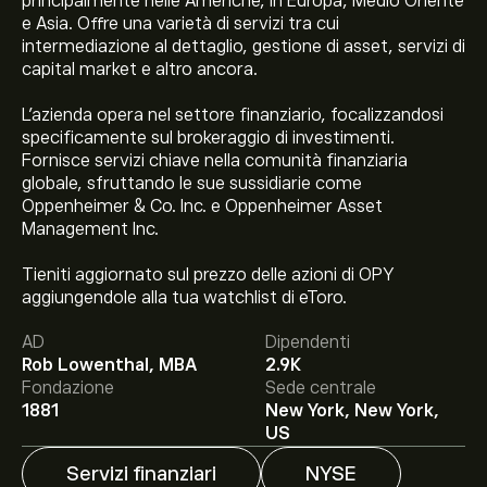
principalmente nelle Americhe, in Europa, Medio Oriente
e Asia. Offre una varietà di servizi tra cui
intermediazione al dettaglio, gestione di asset, servizi di
capital market e altro ancora.
L'azienda opera nel settore finanziario, focalizzandosi
specificamente sul brokeraggio di investimenti.
Fornisce servizi chiave nella comunità finanziaria
globale, sfruttando le sue sussidiarie come
Oppenheimer & Co. Inc. e Oppenheimer Asset
Management Inc.
Tieniti aggiornato sul prezzo delle azioni di OPY
Il prezzo attuale delle azioni OPY è di 115.92‎$‎.
aggiungendole alla tua watchlist di eToro.
AD
Dipendenti
Rob Lowenthal, MBA
2.9K
Fondazione
Sede centrale
1881
New York, New York,
Il target di prezzo medio per le azioni Oppenheimer
US
Holdings Inc è di 115.92‎$‎.
Iscriviti
su eToro per previsioni
Servizi finanziari
NYSE
dettagliate degli analisti e obiettivi di prezzo.