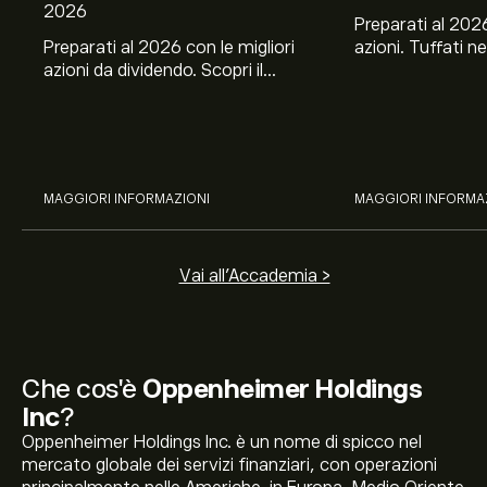
2026
Preparati al 2026
Preparati al 2026 con le migliori
azioni. Tuffati ne
azioni da dividendo. Scopri il
Banco BPM, Ama
potenziale di J&J, Chevron,
TSMC, Costco e El
Coca-Cola, Verizon, Eni, A2A
all’analisi espert
con l’analisi esperta di eToro.
MAGGIORI INFORMAZIONI
MAGGIORI INFORMA
Vai all'Accademia >
Che cos'è
Oppenheimer Holdings
Inc
?
Oppenheimer Holdings Inc. è un nome di spicco nel
mercato globale dei servizi finanziari, con operazioni