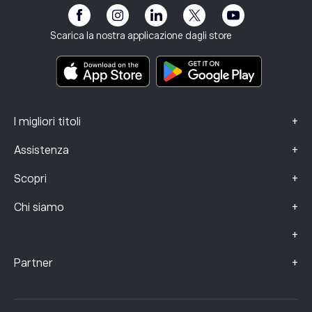
Informativa sui rischi
eToro Club
Note Legali
Termini e condizioni
Assicurazione sugli investimenti
Scarica la nostra applicazione dagli store
Documenti informativi chiave
Smart Portfolios
Dati sui reclami (clienti FCA)
+
I migliori titoli
+
Assistenza
+
Scopri
+
Chi siamo
+
+
Partner