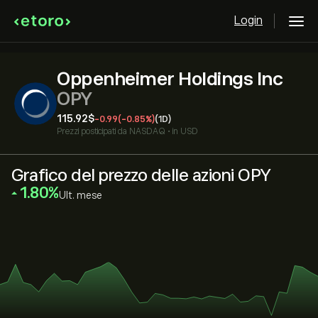
Login
Oppenheimer Holdings Inc
OPY
115.92‎$‎
-0.99
(-0.85%)
(1D)
Prezzi posticipati da
NASDAQ
•
in USD
Grafico del prezzo delle azioni OPY
‎1.80‎
Ult. mese