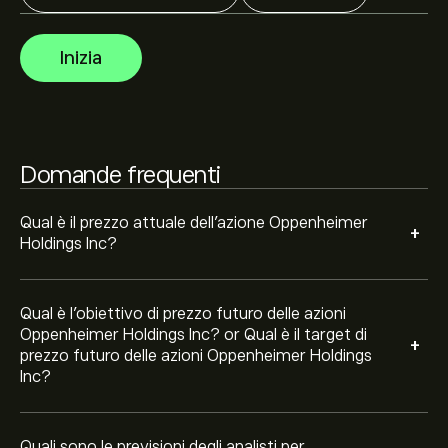
Gli analisti offrono previsioni per le azioni Oppenheimer
Inizia
Holdings Inc basate su tendenze di mercato, rapporti
finanziari e crescita prevista. Consulta le previsioni
recenti per i futuri movimenti dei prezzi.
La capitalizzazione di mercato di Oppenheimer Holdings
Inc è 1.24B‎$‎
Domande frequenti
Qual è il prezzo attuale dell'azione Oppenheimer
+
Holdings Inc?
Qual è l'obiettivo di prezzo futuro delle azioni
Oppenheimer Holdings Inc? or Qual è il target di
+
prezzo futuro delle azioni Oppenheimer Holdings
Inc?
Quali sono le previsioni degli analisti per