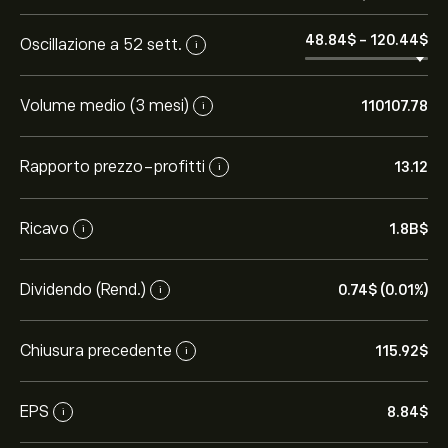
48.84‎$‎
-
120.44‎$‎
Oscillazione a 52 sett.
i
Volume medio (3 mesi)
110107.78
i
Rapporto prezzo-profitti
13.12
i
Ricavo
1.8B‎$‎
i
Dividendo (Rend.)
0.74‎$‎ (0.01%)
i
Chiusura precedente
115.92‎$‎
i
EPS
8.84‎$‎
i