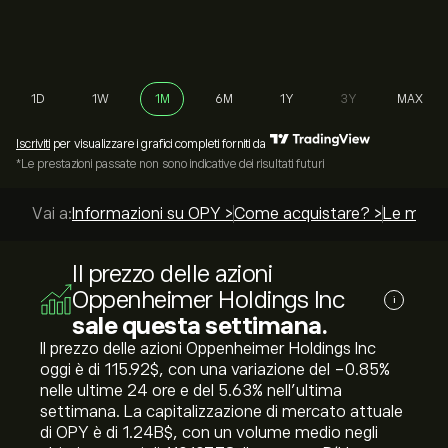
1D
1W
1M
6M
1Y
3Y
MAX
Iscriviti
per visualizzare i grafici completi forniti da
*Le prestazioni passate non sono indicative dei risultati futuri
Vai a:
Informazioni su OPY >
Come acquistare? >
Le miglio
Il prezzo delle azioni
Oppenheimer Holdings Inc
i
sale questa settimana.
Il prezzo delle azioni Oppenheimer Holdings Inc
oggi è di 115.92‎$‎, con una variazione del ‎-0.85‎%
nelle ultime 24 ore e del ‎5.63‎% nell'ultima
settimana. La capitalizzazione di mercato attuale
di OPY è di 1.24B‎$‎, con un volume medio negli