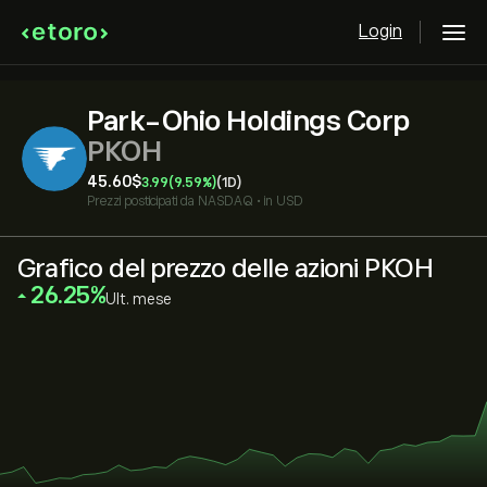
Login
Park-Ohio Holdings Corp
PKOH
45.60‎$‎
3.99
(9.59%)
(1D)
Prezzi posticipati da
NASDAQ
•
in USD
Grafico del prezzo delle azioni PKOH
‎26.25‎
Ult. mese