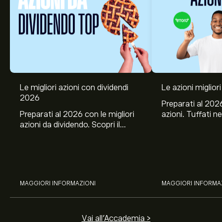
Le migliori azioni con dividendi
Le azioni migliori
2026
Preparati al 2026
Preparati al 2026 con le migliori
azioni. Tuffati ne
azioni da dividendo. Scopri il
Banco BPM, Ama
potenziale di J&J, Chevron,
TSMC, Costco e El
Coca-Cola, Verizon, Eni, A2A
all’analisi espert
con l’analisi esperta di eToro.
MAGGIORI INFORMAZIONI
MAGGIORI INFORMA
Vai all'Accademia >