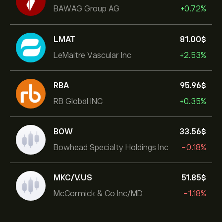
BAWAG Group AG
+0.72%
LMAT
81.00‎$‎
LeMaitre Vascular Inc
+2.53%
RBA
95.96‎$‎
RB Global INC
+0.35%
BOW
33.56‎$‎
Bowhead Specialty Holdings Inc
-0.18%
MKC/V.US
51.85‎$‎
McCormick & Co Inc/MD
-1.18%