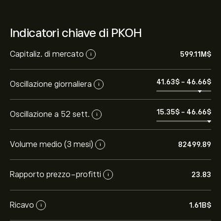
Indicatori chiave di PKOH
Capitaliz. di mercato
599.11M‎$‎
i
41.63‎$‎
-
46.66‎$‎
Oscillazione giornaliera
i
15.35‎$‎
-
46.66‎$‎
Oscillazione a 52 sett.
i
Volume medio (3 mesi)
82499.89
i
Rapporto prezzo-profitti
23.83
i
Ricavo
1.61B‎$‎
i