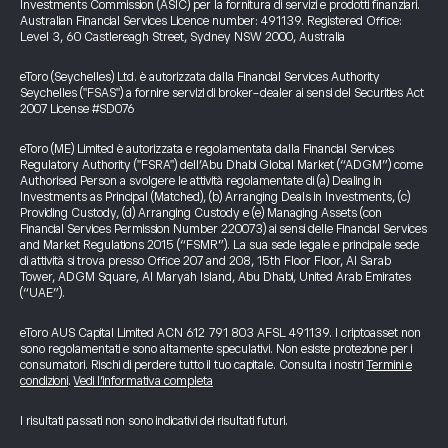
Investments Commission (ASIC) per la fornitura di servizi e prodotti finanziari.
Australian Financial Services Licence number: 491139. Registered Office:
Level 3, 60 Castlereagh Street, Sydney NSW 2000, Australia
eToro (Seychelles) Ltd. è autorizzata dalla Financial Services Authority
Seychelles ("FSAS") a fornire servizi di broker-dealer ai sensi del Securities Act
2007 License #SD076
eToro (ME) Limited è autorizzata e regolamentata dalla Financial Services
Regulatory Authority ("FSRA") dell’Abu Dhabi Global Market (“ADGM”) come
Authorised Person a svolgere le attività regolamentate di (a) Dealing in
Investments as Principal (Matched), (b) Arranging Deals in Investments, (c)
Providing Custody, (d) Arranging Custody e (e) Managing Assets (con
Financial Services Permission Number 220073) ai sensi delle Financial Services
and Market Regulations 2015 (“FSMR”). La sua sede legale e principale sede
di attività si trova presso Office 207 and 208, 15th Floor Floor, Al Sarab
Tower, ADGM Square, Al Maryah Island, Abu Dhabi, United Arab Emirates
(“UAE”).
eToro AUS Capital Limited ACN 612 791 803 AFSL 491139. I criptoasset non
sono regolamentati e sono altamente speculativi. Non esiste protezione per i
consumatori. Rischi di perdere tutto il tuo capitale. Consulta i nostri
Termini e
condizioni
.
Vedi l’informativa completa
I risultati passati non sono indicativi dei risultati futuri.