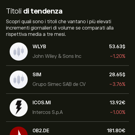
Titoli
di tendenza
Scopri quali sono i titoli che vantano i più elevati
incrementi giornalieri di volume se comparati alla
rispettiva media a tre mesi.
WLYB
53.63‎$‎
John Wiley & Sons Inc
-1.20%
SIM
28.65‎$‎
Grupo Simec SAB de CV
-3.76%
ICOS.MI
13.92‎€‎
Intercos S.p.A
-1.00%
0B2.DE
181.80‎€‎