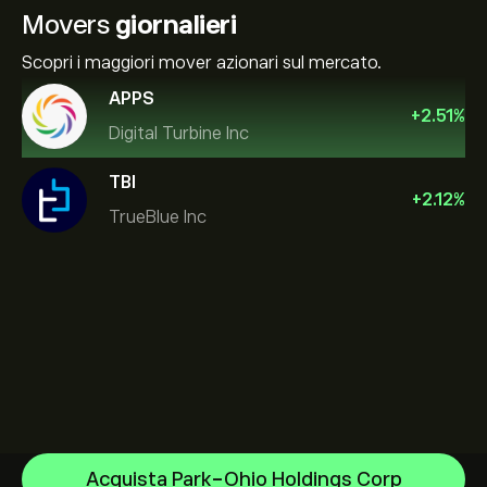
Movers
giornalieri
Scopri i maggiori mover azionari sul mercato.
APPS
+
2.51
%
Digital Turbine Inc
TBI
+
2.12
%
TrueBlue Inc
NVIDIA Corporation
Acquista Park-Ohio Holdings Corp