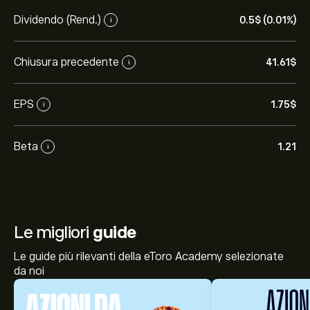
Dividendo (Rend.)
0.5‎$‎ (0.01%)
i
Chiusura precedente
41.61‎$‎
i
EPS
1.75‎$‎
i
Beta
1.21
i
Le migliori
guide
Le guide più rilevanti della eToro Academy selezionate
da noi