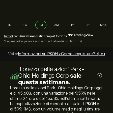
1D
1W
1M
6M
1Y
3Y
MAX
Iscriviti
per visualizzare i grafici completi forniti da
*Le prestazioni passate non sono indicative dei risultati futuri
Vai a:
Informazioni su PKOH >
Come acquistare? >
Le migli
Il prezzo delle azioni Park-
Ohio Holdings Corp
sale
i
questa settimana.
Il prezzo delle azioni Park-Ohio Holdings Corp oggi
è di 45.60‎$‎, con una variazione del ‎9.59‎% nelle
ultime 24 ore e del ‎15.68‎% nell'ultima settimana.
La capitalizzazione di mercato attuale di PKOH è
di 599.11M‎$‎, con un volume medio negli ultimi tre