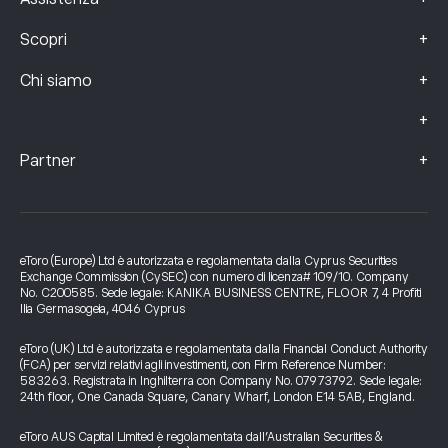
+
Scopri
+
Chi siamo
+
+
Partner
eToro (Europe) Ltd è autorizzata e regolamentata dalla Cyprus Securities
Exchange Commission (CySEC) con numero di licenza# 109/10. Company
No. C200585. Sede legale: KANIKA BUSINESS CENTRE, FLOOR 7, 4 Profiti
Ilia Germasogeia, 4046 Cyprus
eToro (UK) Ltd è autorizzata e regolamentata dalla Financial Conduct Authority
(FCA) per servizi relativi agli investimenti, con Firm Reference Number:
583263. Registrata in Inghilterra con Company No. 07973792. Sede legale:
24th floor, One Canada Square, Canary Wharf, London E14 5AB, England.
eToro AUS Capital Limited è regolamentata dall’Australian Securities &