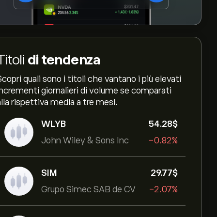
Titoli
di tendenza
Scopri quali sono i titoli che vantano i più elevati
incrementi giornalieri di volume se comparati
alla rispettiva media a tre mesi.
WLYB
54.28‎$‎
John Wiley & Sons Inc
-0.82%
SIM
29.77‎$‎
Grupo Simec SAB de CV
-2.07%