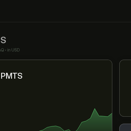
S
AQ
•
in USD
ni PMTS