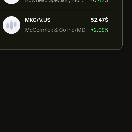
Bowhead Specialty Holdings Inc
+0.42%
MKC/V.US
52.47‎$‎
McCormick & Co Inc/MD
+2.08%