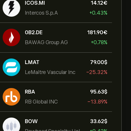
ICOS.MI
14.12‎€‎
Intercos S.p.A
+0.43%
0B2.DE
181.90‎€‎
BAWAG Group AG
+0.78%
LMAT
79.00‎$‎
LeMaitre Vascular Inc
-25.32%
RBA
95.63‎$‎
RB Global INC
-13.89%
BOW
33.62‎$‎