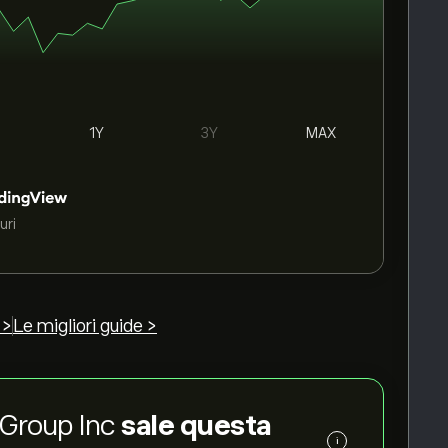
1Y
3Y
MAX
uri
 >
Le migliori guide >
d Group Inc
sale questa
i