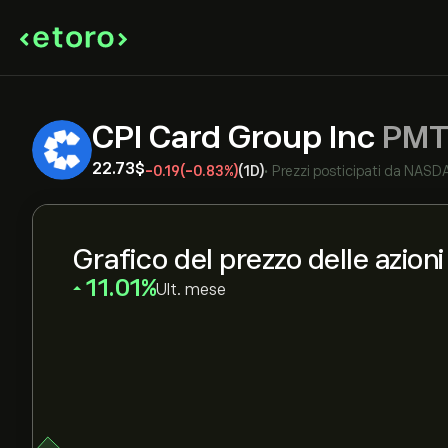
CPI Card Group Inc
PMT
22.73‎$‎
-0.19
(-0.83%)
(1D)
•
Prezzi posticipati da
NASD
Grafico del prezzo delle azio
‎11.01‎
Ult. mese