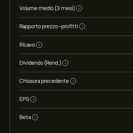
Volume medio (3 mesi)
i
Rapporto prezzo-profitti
i
Ricavo
i
Dividendo (Rend.)
i
Chiusura precedente
i
EPS
i
Beta
i