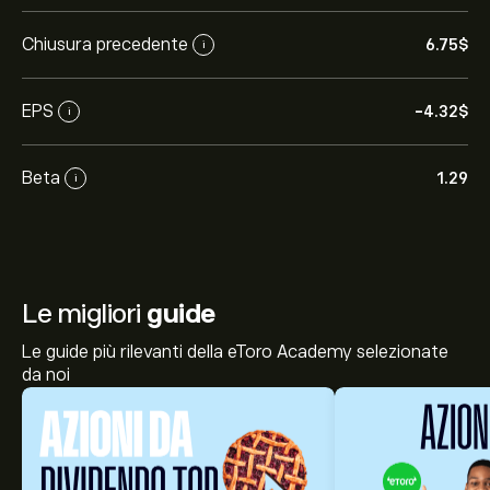
Chiusura precedente
6.75‎$‎
i
EPS
-4.32‎$‎
i
Beta
1.29
i
Le migliori
guide
Le guide più rilevanti della eToro Academy selezionate
da noi