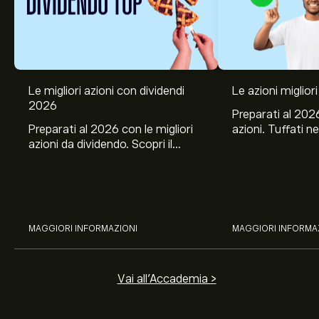
Le migliori azioni con dividendi
Le azioni migliori
2026
Preparati al 2026
Preparati al 2026 con le migliori
azioni. Tuffati ne
azioni da dividendo. Scopri il
Banco BPM, Ama
potenziale di J&J, Chevron,
TSMC, Costco e El
Coca-Cola, Verizon, Eni, A2A
all’analisi espert
con l’analisi esperta di eToro.
MAGGIORI INFORMAZIONI
MAGGIORI INFORMA
Vai all'Accademia >