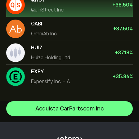
+
38.50
%
QuinStreet Inc
OABI
+
37.50
%
OmniAb Inc
HUIZ
+
37.18
%
Huize Holding Ltd
EXFY
+
35.86
%
Expensify Inc - A
NVIDIA Corporation
Acquista CarPartscom Inc
Amazon.com Inc
Centro assistenza
Microsoft
Come depositare
Come funziona il CopyTrading
Apple
Come prelevare