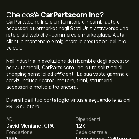
Che cos'è
CarPartscom Inc
?
CarParts.com, Inc. è un fornitore di ricambi auto e
accessori aftermarket negli Stati Uniti attraverso una
rete di siti web di e-commerce e marketplace. Aiuta i
clienti a mantenere e migliorare le prestazioni del loro
veicolo.
Nell'industria in evoluzione dei ricambi e degli accessori
per automobili, CarParts.com, Inc. offre soluzioni di
shopping semplici ed efficienti. La sua vasta gamma di
servizi include ricambi motore, freni, strumenti,
accessori e molto altro ancora.
Diversifica il tuo portafoglio virtuale seguendo le azioni
Il prezzo attuale delle azioni PRTS è di 6.75‎$‎.
PRTS su eToro.
AD
Dipendenti
David Meniane, CPA
1.2K
Fondazione
Sede centrale
Il target di prezzo medio per le azioni CarPartscom Inc è