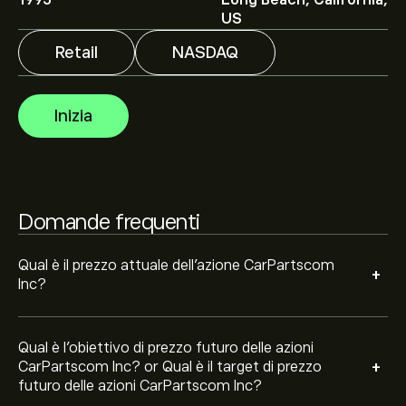
1995
Long Beach, California,
di 6.75‎$‎.
Iscriviti
su eToro per previsioni dettagliate degli
US
analisti e obiettivi di prezzo.
Retail
NASDAQ
Gli analisti offrono previsioni per le azioni CarPartscom
Inc basate su tendenze di mercato, rapporti finanziari e
Inizia
crescita prevista. Consulta le previsioni recenti per i
futuri movimenti dei prezzi.
La capitalizzazione di mercato di CarPartscom Inc è
54.67M‎$‎
Domande frequenti
Sulla base delle raccomandazioni di 0 analisti per PRTS
negli ultimi 3 mesi, il consenso generale è Acquisto
Qual è il prezzo attuale dell'azione CarPartscom
+
Moderato.
Inc?
Qual è l'obiettivo di prezzo futuro delle azioni
+
CarPartscom Inc? or Qual è il target di prezzo
futuro delle azioni CarPartscom Inc?