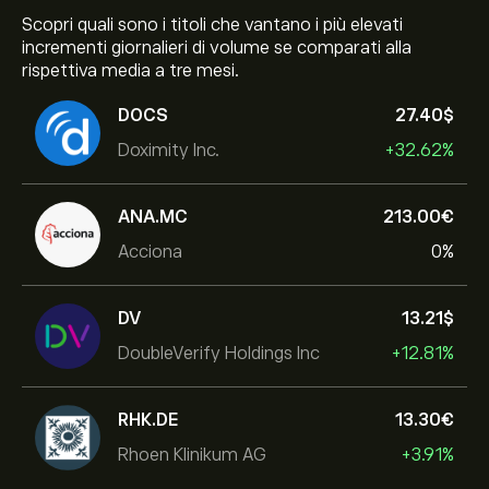
Scopri quali sono i titoli che vantano i più elevati
incrementi giornalieri di volume se comparati alla
rispettiva media a tre mesi.
DOCS
27.40‎$‎
Doximity Inc.
+32.62%
ANA.MC
213.00‎€‎
Acciona
0%
DV
13.21‎$‎
DoubleVerify Holdings Inc
+12.81%
RHK.DE
13.30‎€‎
Rhoen Klinikum AG
+3.91%