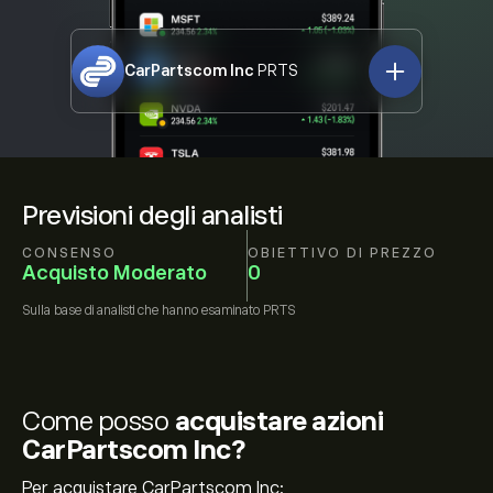
CarPartscom Inc
PRTS
Previsioni degli analisti
CONSENSO
OBIETTIVO DI PREZZO
Acquisto Moderato
0
Sulla base di
analisti che hanno esaminato
PRTS
Come posso
acquistare azioni
CarPartscom Inc?
Per acquistare CarPartscom Inc: