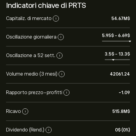
Indicatori chiave di PRTS
Capitaliz. di mercato
54.67M‎$‎
i
5.95‎$‎
-
6.69‎$‎
Oscillazione giornaliera
i
3.5‎$‎
-
13.3‎$‎
Oscillazione a 52 sett.
i
Volume medio (3 mesi)
42061.24
i
Rapporto prezzo-profitti
-1.09
i
Ricavo
515.8M‎$‎
i
Dividendo (Rend.)
0‎$‎ (0%)
i