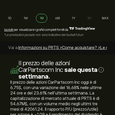
1D
1W
1M
6M
1Y
3Y
MAX
Iscriviti
per visualizzare i grafici completi forniti da
*Le prestazioni passate non sono indicative dei risultati futuri
Vai a:
Informazioni su PRTS >
Come acquistare? >
Le migli
Il prezzo delle azioni
CarPartscom Inc
sale questa
i
settimana.
Il prezzo delle azioni CarPartscom Inc oggi è di
6.75‎$‎, con una variazione del ‎16.68‎% nelle ultime
24 ore e del ‎23.61‎% nell'ultima settimana. La
capitalizzazione di mercato attuale di PRTS è di
54.67M‎$‎, con un volume medio negli ultimi tre
mesi di 42061.24. Il rapporto P/U (prezzo/utile)
per azione è -1.09 e il rendimento del dividendo è