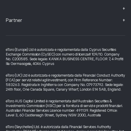
+
+
Partner
eToro (Europe) Ltd è autorizzata e regolamentata dalla Cyprus Securities
Exchange Commission (CySEC) con numero di licenza# 109/10. Company
No. C200585. Sede legale: KANIKA BUSINESS CENTRE, FLOOR 7, 4 Profiti
Ilia Germasogeia, 4046 Cyprus
eToro (UK) Ltd è autorizzata e regolamentata dalla Financial Conduct Authority
(FCA) per servizi relativi agli investimenti, con Firm Reference Number:
583263. Registrata in Inghilterra con Company No. 07973792. Sede legale:
24th floor, One Canada Square, Canary Wharf, London E14 5AB, England.
eToro AUS Capital Limited è regolamentata dall’Australian Securities &
Investments Commission (ASIC) per la fornitura di servizi e prodotti finanziari.
Australian Financial Services Licence number: 491139. Registered Office:
Level 3, 60 Castlereagh Street, Sydney NSW 2000, Australia
eToro (Seychelles) Ltd. è autorizzata dalla Financial Services Authority