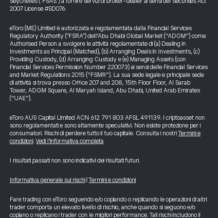
Seychelles ("FSAS") a fornire servizi di broker-dealer ai sensi del Securities Act
2007 License #SD076
eToro (ME) Limited è autorizzata e regolamentata dalla Financial Services
Regulatory Authority ("FSRA") dell’Abu Dhabi Global Market (“ADGM”) come
Authorised Person a svolgere le attività regolamentate di (a) Dealing in
Investments as Principal (Matched), (b) Arranging Deals in Investments, (c)
Providing Custody, (d) Arranging Custody e (e) Managing Assets (con
Financial Services Permission Number 220073) ai sensi delle Financial Services
and Market Regulations 2015 (“FSMR”). La sua sede legale e principale sede
di attività si trova presso Office 207 and 208, 15th Floor Floor, Al Sarab
Tower, ADGM Square, Al Maryah Island, Abu Dhabi, United Arab Emirates
(“UAE”).
eToro AUS Capital Limited ACN 612 791 803 AFSL 491139. I criptoasset non
sono regolamentati e sono altamente speculativi. Non esiste protezione per i
consumatori. Rischi di perdere tutto il tuo capitale. Consulta i nostri
Termini e
condizioni
.
Vedi l’informativa completa
I risultati passati non sono indicativi dei risultati futuri.
Informativa generale sui rischi
|
Termini e condizioni
Fare trading con eToro seguendo e/o copiando o replicando le operazioni di altri
trader comporta un elevato livello di rischio, anche quando si seguono e/o
copiano o replicano i trader con le migliori performance. Tali rischi includono il