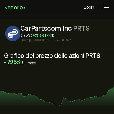
Login
CarPartscom Inc
PRTS
6.75‎$‎
0.97
(16.68%)
(1D)
Prezzi posticipati da
NASDAQ
•
in USD
Grafico del prezzo delle azioni PRTS
‎7.95‎
Ult. mese