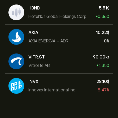
HBNB
5.51‎$‎
Hotel101 Global Holdings Corp
+0.36%
AXIA
10.22‎$‎
AXIA ENERGIA - ADR
0%
VITR.ST
90.00‎kr‎
Vitrolife AB
+1.35%
INVX
28.10‎$‎
Innovex International Inc
-8.47%