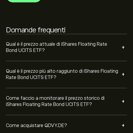
oscillato tra 0.04‎€‎ nel corso dell'ultimo anno.
Floating Rate Bond UCITS ETF (QDVY.DE)" sul sito web
di eToro. Dopo aver creato un account e aver
depositato i fondi, clicca sul pulsante "Apri posizione" e
decidi quanto iShares Floating Rate Bond UCITS ETF
Domande frequenti
desideri acquistare. Puoi anche effettuare un ordine per
un acquisto QDVY.DE a un prezzo specifico in futuro.
Qual è il prezzo attuale di iShares Floating Rate
+
Bond UCITS ETF?
Qual è il prezzo più alto raggiunto di iShares Floating
+
Rate Bond UCITS ETF?
Come faccio a monitorare il prezzo storico di
+
iShares Floating Rate Bond UCITS ETF?
+
Come acquistare QDVY.DE?