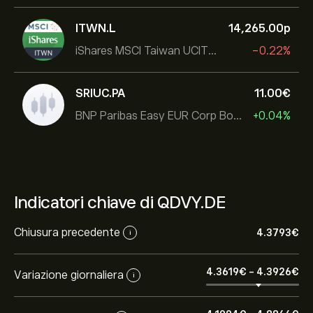
ITWN.L
14,265.00‎p‎
iShares MSCI Taiwan UCITS ETF
-0.22%
SRIUC.PA
11.00‎€‎
BNP Paribas Easy EUR Corp Bond SRI Fossil Free Ult
+0.04%
Indicatori chiave di QDVY.DE
Chiusura precedente
4.3793‎€‎
i
4.3619‎€‎
-
4.3926‎€‎
Variazione giornaliera
i