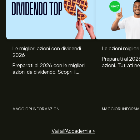
Le migliori azioni con dividendi
Le azioni migliori
2026
Preparati al 2026
Preparati al 2026 con le migliori
azioni. Tuffati ne
azioni da dividendo. Scopri il
Banco BPM, Ama
potenziale di J&J, Chevron,
TSMC, Costco e El
Coca-Cola, Verizon, Eni, A2A
all’analisi espert
con l’analisi esperta di eToro.
MAGGIORI INFORMAZIONI
MAGGIORI INFORMA
Vai all'Accademia >