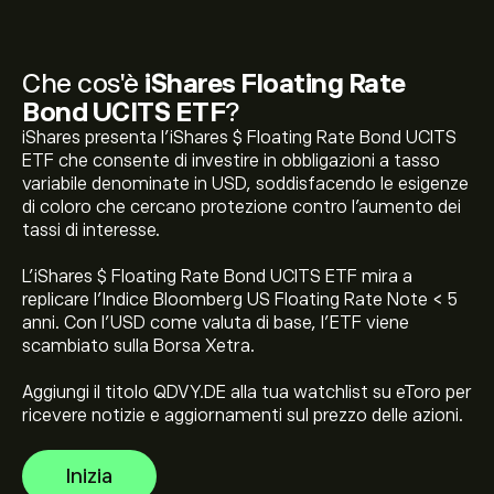
Che cos'è
iShares Floating Rate
Bond UCITS ETF
?
iShares presenta l'iShares $ Floating Rate Bond UCITS
ETF che consente di investire in obbligazioni a tasso
variabile denominate in USD, soddisfacendo le esigenze
di coloro che cercano protezione contro l'aumento dei
Il prezzo attuale di QDVY.DE è 4.3793‎€‎
tassi di interesse.
L'iShares $ Floating Rate Bond UCITS ETF mira a
replicare l'Indice Bloomberg US Floating Rate Note < 5
Il massimo storico di iShares Floating Rate Bond UCITS
anni. Con l'USD come valuta di base, l'ETF viene
ETF è di 4.9557‎€‎
scambiato sulla Borsa Xetra.
Aggiungi il titolo QDVY.DE alla tua watchlist su eToro per
Seleziona l'intervallo di tempo "1D" o "1W" sul grafico di
ricevere notizie e aggiornamenti sul prezzo delle azioni.
eToro e riduci lo zoom per vedere i movimenti di prezzo
storici di iShares Floating Rate Bond UCITS ETF. Il
Inizia
prezzo di iShares Floating Rate Bond UCITS ETF è
Per acquistare QDVY.DE, visita la pagina "iShares