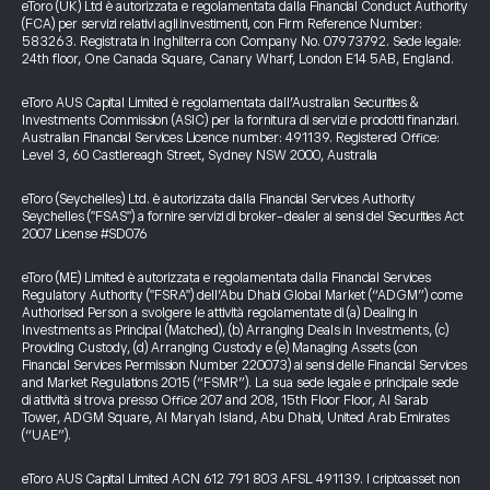
eToro (UK) Ltd è autorizzata e regolamentata dalla Financial Conduct Authority
(FCA) per servizi relativi agli investimenti, con Firm Reference Number:
583263. Registrata in Inghilterra con Company No. 07973792. Sede legale:
24th floor, One Canada Square, Canary Wharf, London E14 5AB, England.
eToro AUS Capital Limited è regolamentata dall’Australian Securities &
Investments Commission (ASIC) per la fornitura di servizi e prodotti finanziari.
Australian Financial Services Licence number: 491139. Registered Office:
Level 3, 60 Castlereagh Street, Sydney NSW 2000, Australia
eToro (Seychelles) Ltd. è autorizzata dalla Financial Services Authority
Seychelles ("FSAS") a fornire servizi di broker-dealer ai sensi del Securities Act
2007 License #SD076
eToro (ME) Limited è autorizzata e regolamentata dalla Financial Services
Regulatory Authority ("FSRA") dell’Abu Dhabi Global Market (“ADGM”) come
Authorised Person a svolgere le attività regolamentate di (a) Dealing in
Investments as Principal (Matched), (b) Arranging Deals in Investments, (c)
Providing Custody, (d) Arranging Custody e (e) Managing Assets (con
Financial Services Permission Number 220073) ai sensi delle Financial Services
and Market Regulations 2015 (“FSMR”). La sua sede legale e principale sede
di attività si trova presso Office 207 and 208, 15th Floor Floor, Al Sarab
Tower, ADGM Square, Al Maryah Island, Abu Dhabi, United Arab Emirates
(“UAE”).
eToro AUS Capital Limited ACN 612 791 803 AFSL 491139. I criptoasset non