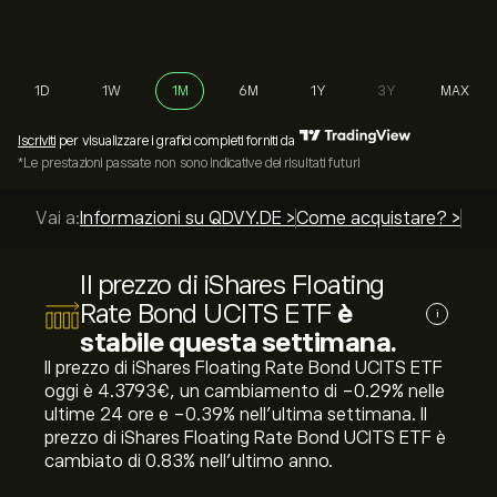
1D
1W
1M
6M
1Y
3Y
MAX
Iscriviti
per visualizzare i grafici completi forniti da
*Le prestazioni passate non sono indicative dei risultati futuri
Vai a:
Informazioni su QDVY.DE >
Come acquistare? >
Le m
Il prezzo di iShares Floating
Rate Bond UCITS ETF
è
i
stabile questa settimana.
Il prezzo di iShares Floating Rate Bond UCITS ETF
oggi è 4.3793‎€‎, un cambiamento di ‎-0.29‎% nelle
ultime 24 ore e ‎-0.39‎% nell'ultima settimana. Il
prezzo di iShares Floating Rate Bond UCITS ETF è
cambiato di ‎0.83‎% nell'ultimo anno.