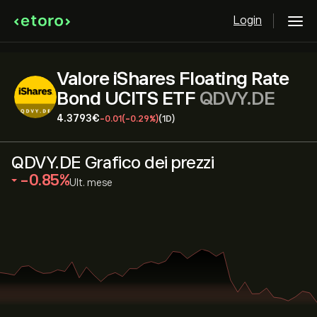
Login
Valore iShares Floating Rate
Bond UCITS ETF
QDVY.DE
4.3793‎€‎
-0.01
(-0.29%)
(1D)
QDVY.DE Grafico dei prezzi
‎-0.85‎
Ult. mese