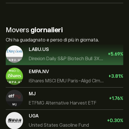
Movers
giornalieri
Chi ha guadagnato e perso di più in giornata.
LABU.US
+
5.69
%
Direxion Daily S&P Biotech Bull 3X ETF
EMPA.NV
+
3.81
%
iShares MSCI EMU Paris-Aligd Clmt UCITS ETF EUR A
MJ
+
1.76
%
ETFMG Alternative Harvest ETF
UGA
+
0.30
%
United States Gasoline Fund