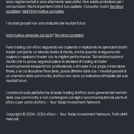
sono regolamentati e sono altamente speculativi. Non esiste protezione per i
consumatori. Rischi di perdere tutto il tuo capitale. Consulta i nostri
Termini e
condizioni
.
Vedi l’informativa completa
I risultati passati non sono indicativi dei risultati futuri.
Informativa generale sui rischi
|
Termini e condizioni
Fare trading con eToro seguendo e/o copiando o replicando le operazioni di altri
trader comporta un elevato livello di rischio, anche quando si seguono e/o
copiano o replicano i trader con le migliori performance. Tali rischi includono il
rischio che tu possa seguire/copiare le decisioni di trading di trader
eventualmente inesperti/non professionali, o di trader il cui scopo o intenzione
finale, o la cui situazione finanziaria, possa differire dalla tua. I risultati passati di
un membro della community di eToro non sono un indicatore affidabile dei suoi
risultati futuri.
I contenuti sulla piattaforma di social trading di eToro sono generati dai membri
della sua community e non contengono consigli o raccomandazioni da parte di
eToro o per conto di eToro - Your Social Investment Network.
Copyright © 2006-2026 eToro - Your Social Investment Network, Tutti i diritti
riservati.