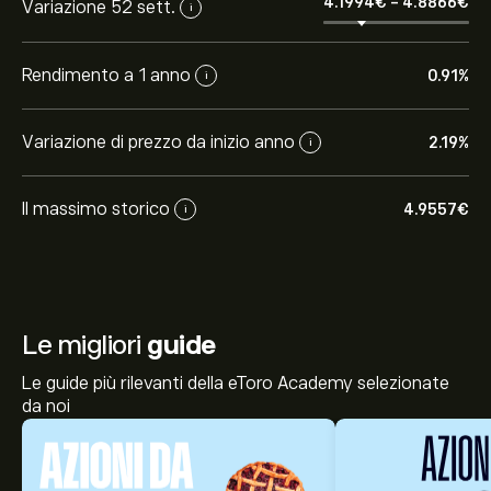
4.1994‎€‎
-
4.8866‎€‎
Variazione 52 sett.
i
Rendimento a 1 anno
0.91%
i
Variazione di prezzo da inizio anno
2.19%
i
Il massimo storico
4.9557‎€‎
i
Le migliori
guide
Le guide più rilevanti della eToro Academy selezionate
da noi