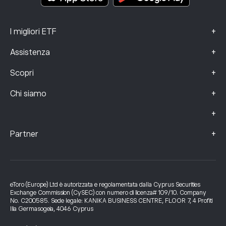
+
I migliori ETF
+
Assistenza
+
Scopri
+
Chi siamo
+
+
Partner
eToro (Europe) Ltd è autorizzata e regolamentata dalla Cyprus Securities
Exchange Commission (CySEC) con numero di licenza# 109/10. Company
No. C200585. Sede legale: KANIKA BUSINESS CENTRE, FLOOR 7, 4 Profiti
Ilia Germasogeia, 4046 Cyprus