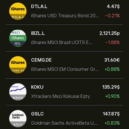
DTLA.L
4.47‎$‎
iShares USD Treasury Bond 20+yr UCITS ETF
-0.21%
IBZL.L
2,121.25‎p‎
iShares MSCI Brazil UCITS ETF (Dist)
-1.88%
CEMG.DE
31.60‎€‎
iShares MSCI EM Consumer Growth UCITS ETF
+0.88%
KOKU
135.29‎$‎
Xtrackers Msci Kokusai Eqty
+0.90%
GSLC
147.87‎$‎
Goldman Sachs ActiveBeta U.S. Large Cap Equity ETF
+0.83%