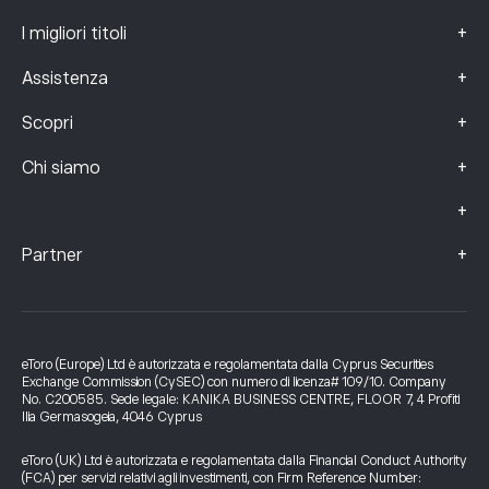
+
I migliori titoli
+
Assistenza
+
Scopri
+
Chi siamo
+
+
Partner
eToro (Europe) Ltd è autorizzata e regolamentata dalla Cyprus Securities
Exchange Commission (CySEC) con numero di licenza# 109/10. Company
No. C200585. Sede legale: KANIKA BUSINESS CENTRE, FLOOR 7, 4 Profiti
Ilia Germasogeia, 4046 Cyprus
eToro (UK) Ltd è autorizzata e regolamentata dalla Financial Conduct Authority
(FCA) per servizi relativi agli investimenti, con Firm Reference Number: