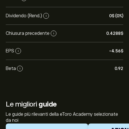
Dividendo (Rend.)
0‎$‎ (0%)
i
Chiusura precedente
0.4288‎$‎
i
EPS
-4.56‎$‎
i
Beta
0.92
i
Le migliori
guide
Le guide più rilevanti della eToro Academy selezionate
da noi