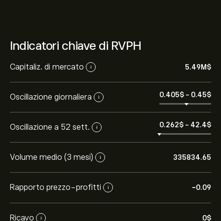
Indicatori chiave di RVPH
Capitaliz. di mercato
5.49M‎$‎
i
0.405‎$‎
-
0.45‎$‎
Oscillazione giornaliera
i
0.262‎$‎
-
42.4‎$‎
Oscillazione a 52 sett.
i
Volume medio (3 mesi)
335834.65
i
Rapporto prezzo-profitti
-0.09
i
Ricavo
0‎$‎
i