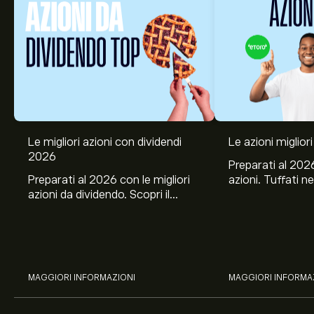
Le migliori azioni con dividendi
Le azioni migliori
2026
Preparati al 2026
Preparati al 2026 con le migliori
azioni. Tuffati ne
azioni da dividendo. Scopri il
Banco BPM, Ama
potenziale di J&J, Chevron,
TSMC, Costco e El
Coca-Cola, Verizon, Eni, A2A
all’analisi espert
con l’analisi esperta di eToro.
MAGGIORI INFORMAZIONI
MAGGIORI INFORMA