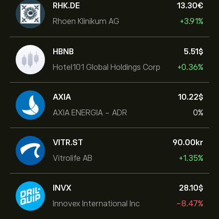
RHK.DE
13.30‎€‎
Rhoen Klinikum AG
+3.91%
HBNB
5.51‎$‎
Hotel101 Global Holdings Corp
+0.36%
AXIA
10.22‎$‎
AXIA ENERGIA - ADR
0%
VITR.ST
90.00‎kr‎
Vitrolife AB
+1.35%
INVX
28.10‎$‎
Innovex International Inc
-8.47%