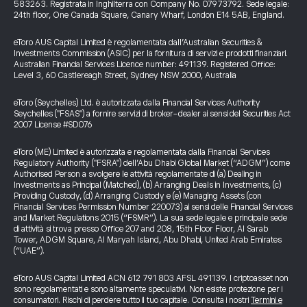
583263. Registrata in Inghilterra con Company No. 07973792. Sede legale:
24th floor, One Canada Square, Canary Wharf, London E14 5AB, England.
eToro AUS Capital Limited è regolamentata dall’Australian Securities &
Investments Commission (ASIC) per la fornitura di servizi e prodotti finanziari.
Australian Financial Services Licence number: 491139. Registered Office:
Level 3, 60 Castlereagh Street, Sydney NSW 2000, Australia
eToro (Seychelles) Ltd. è autorizzata dalla Financial Services Authority
Seychelles ("FSAS") a fornire servizi di broker-dealer ai sensi del Securities Act
2007 License #SD076
eToro (ME) Limited è autorizzata e regolamentata dalla Financial Services
Regulatory Authority ("FSRA") dell’Abu Dhabi Global Market (“ADGM”) come
Authorised Person a svolgere le attività regolamentate di (a) Dealing in
Investments as Principal (Matched), (b) Arranging Deals in Investments, (c)
Providing Custody, (d) Arranging Custody e (e) Managing Assets (con
Financial Services Permission Number 220073) ai sensi delle Financial Services
and Market Regulations 2015 (“FSMR”). La sua sede legale e principale sede
di attività si trova presso Office 207 and 208, 15th Floor Floor, Al Sarab
Tower, ADGM Square, Al Maryah Island, Abu Dhabi, United Arab Emirates
(“UAE”).
eToro AUS Capital Limited ACN 612 791 803 AFSL 491139. I criptoasset non
sono regolamentati e sono altamente speculativi. Non esiste protezione per i
consumatori. Rischi di perdere tutto il tuo capitale. Consulta i nostri
Termini e