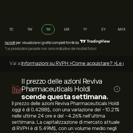
1D
1W
1M
6M
1Y
3Y
MAX
Iscriviti
per visualizzare i grafici completi forniti da
*Le prestazioni passate non sono indicative dei risultati futuri
Vai a:
Informazioni su RVPH >
Come acquistare? >
Le migli
Il prezzo delle azioni Reviva
Pharmaceuticals Holdi
i
scende questa settimana.
Il prezzo delle azioni Reviva Pharmaceuticals Holdi
oggi è di 0.4288‎$‎, con una variazione del ‎-10.21‎%
nelle ultime 24 ore e del ‎-4.26‎% nell'ultima
settimana. La capitalizzazione di mercato attuale
di RVPH è di 5.49M‎$‎, con un volume medio negli