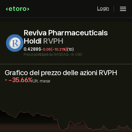
Login
Reviva Pharmaceuticals
Holdi
RVPH
0.4288‎$‎
-0.05
(-10.21%)
(1D)
Prezzi posticipati da
NASDAQ
•
in USD
Grafico del prezzo delle azioni RVPH
‎-35.66‎
Ult. mese