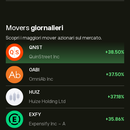
Movers
giornalieri
Scopri i maggiori mover azionari sul mercato.
QNST
+
38.50
%
QuinStreet Inc
OABI
+
37.50
%
OmniAb Inc
HUIZ
+
37.18
%
Huize Holding Ltd
EXFY
+
35.86
%
Expensify Inc - A