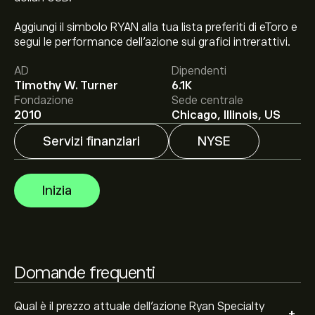
Il prezzo attuale delle azioni RYAN è di 45.01‎$‎.
Aggiungi il simbolo RYAN alla tua lista preferiti di eToro e
segui le performance dell’azione sui grafici intrerattivi.
AD
Dipendenti
Timothy W. Turner
6.1K
Fondazione
Sede centrale
Il target di prezzo medio per le azioni Ryan Specialty
2010
Chicago, Illinois, US
Group Holdings, Inc. è di 45.01‎$‎.
Iscriviti
su eToro per
Servizi finanziari
NYSE
previsioni dettagliate degli analisti e obiettivi di prezzo.
Gli analisti offrono previsioni per le azioni Ryan Specialty
Inizia
Group Holdings, Inc. basate su tendenze di mercato,
rapporti finanziari e crescita prevista. Consulta le
previsioni recenti per i futuri movimenti dei prezzi.
La capitalizzazione di mercato di Ryan Specialty Group
Holdings, Inc. è 5.49B‎$‎
Domande frequenti
Sulla base delle raccomandazioni di 11 analisti per RYAN
Qual è il prezzo attuale dell'azione Ryan Specialty
+