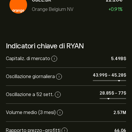
Orange Belgium NV
+0.91%
Indicatori chiave di RYAN
Capitaliz. di mercato
5.49B‎$‎
i
43.99‎$‎
-
45.28‎$‎
Oscillazione giornaliera
i
28.85‎$‎
-
77‎$‎
Oscillazione a 52 sett.
i
Volume medio (3 mesi)
2.57M
i
Rapporto prezzo-profitti
66.06
i