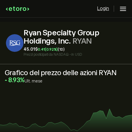
Login
Ryan Specialty Group
Holdings, Inc.
RYAN
45.01‎$‎
0.41
(0.92%)
(1D)
Prezzi posticipati da
NASDAQ
•
in USD
Grafico del prezzo delle azioni RYAN
‎8.93‎
Ult. mese