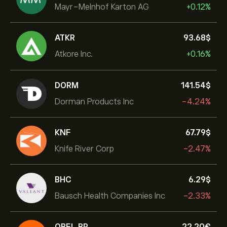
Mayr-Melnhof Karton AG
+0.12%
ATKR
93.68‎$‎
Atkore Inc.
+0.16%
DORM
141.54‎$‎
Dorman Products Inc
-4.24%
KNF
67.79‎$‎
Knife River Corp
-2.47%
BHC
6.29‎$‎
Bausch Health Companies Inc
-2.33%
OBEL.BR
22.20‎€‎