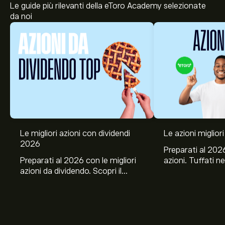
Le guide più rilevanti della eToro Academy selezionate
da noi
Le migliori azioni con dividendi
Le azioni migliori
2026
Preparati al 2026
Preparati al 2026 con le migliori
azioni. Tuffati ne
azioni da dividendo. Scopri il
Banco BPM, Ama
potenziale di J&J, Chevron,
TSMC, Costco e El
Coca-Cola, Verizon, Eni, A2A
all’analisi espert
con l’analisi esperta di eToro.