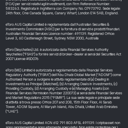
(FCA) per servizi relativi agli investimenti, con Firm Reference Number:
583263. Registrata in Inghilterra con Company No. 07973792. Sede legale:
24th floor, One Canada Square, Canary Wharf, London E14 5AB, England.
eToro AUS Capital Limited è regolamentata dall’Australian Securities &
Investments Commission (ASIC) per la fornitura di servizi e prodotti finanziari.
Australian Financial Services Licence number: 491139. Registered Office:
Level 3, 60 Castlereagh Street, Sydney NSW 2000, Australia
eToro (Seychelles) Ltd. è autorizzata dalla Financial Services Authority
Seychelles ("FSAS") a fornire servizi di broker-dealer ai sensi del Securities Act
2007 License #SD076
eToro (ME) Limited è autorizzata e regolamentata dalla Financial Services
Regulatory Authority ("FSRA") dell’Abu Dhabi Global Market (“ADGM”) come
Authorised Person a svolgere le attività regolamentate di (a) Dealing in
Investments as Principal (Matched), (b) Arranging Deals in Investments, (c)
Providing Custody, (d) Arranging Custody e (e) Managing Assets (con
Financial Services Permission Number 220073) ai sensi delle Financial Services
and Market Regulations 2015 (“FSMR”). La sua sede legale e principale sede
di attività si trova presso Office 207 and 208, 15th Floor Floor, Al Sarab
Tower, ADGM Square, Al Maryah Island, Abu Dhabi, United Arab Emirates
(“UAE”).
eToro AUS Capital Limited ACN 612 791 803 AFSL 491139. I criptoasset non
sono regolamentati e sono altamente speculativi. Non esiste protezione per i