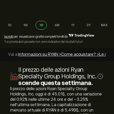
1D
1W
1M
6M
1Y
3Y
MAX
Iscriviti
per visualizzare i grafici completi forniti da
*Le prestazioni passate non sono indicative dei risultati futuri
Vai a:
Informazioni su RYAN >
Come acquistare? >
Le migli
Il prezzo delle azioni Ryan
Specialty Group Holdings, Inc.
i
scende questa settimana.
Il prezzo delle azioni Ryan Specialty Group
Holdings, Inc. oggi è di 45.01‎$‎, con una variazione
del ‎0.92‎% nelle ultime 24 ore e del ‎-3.25‎%
nell'ultima settimana. La capitalizzazione di
mercato attuale di RYAN è di 5.49B‎$‎, con un