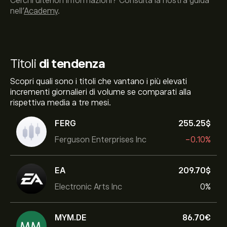
Cerchi ulteriori informazioni? Consulta la nostra guida
nell’
Academy
.
Titoli
di tendenza
Scopri quali sono i titoli che vantano i più elevati
incrementi giornalieri di volume se comparati alla
rispettiva media a tre mesi.
FERG
255.25‎$‎
Ferguson Enterprises Inc
-0.10%
EA
209.70‎$‎
Electronic Arts Inc
0%
MYM.DE
86.70‎€‎