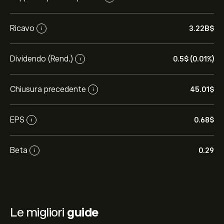
Ricavo
3.22B‎$‎
i
Dividendo (Rend.)
0.5‎$‎ (0.01%)
i
Chiusura precedente
45.01‎$‎
i
EPS
0.68‎$‎
i
Beta
0.29
i
Le migliori
guide