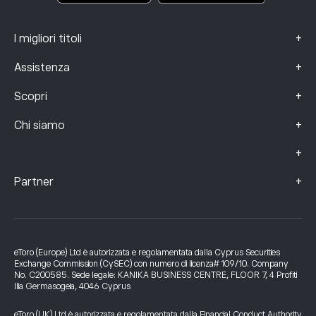
+
I migliori titoli
+
Assistenza
+
Scopri
+
Chi siamo
+
+
Partner
eToro (Europe) Ltd è autorizzata e regolamentata dalla Cyprus Securities
Exchange Commission (CySEC) con numero di licenza# 109/10. Company
No. C200585. Sede legale: KANIKA BUSINESS CENTRE, FLOOR 7, 4 Profiti
Ilia Germasogeia, 4046 Cyprus
eToro (UK) Ltd è autorizzata e regolamentata dalla Financial Conduct Authority