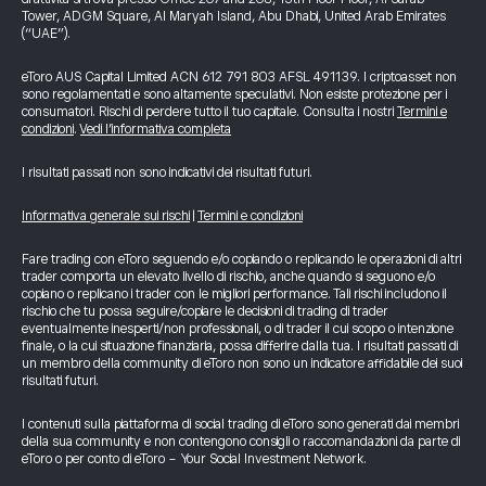
Tower, ADGM Square, Al Maryah Island, Abu Dhabi, United Arab Emirates
(“UAE”).
eToro AUS Capital Limited ACN 612 791 803 AFSL 491139. I criptoasset non
sono regolamentati e sono altamente speculativi. Non esiste protezione per i
consumatori. Rischi di perdere tutto il tuo capitale. Consulta i nostri
Termini e
condizioni
.
Vedi l’informativa completa
I risultati passati non sono indicativi dei risultati futuri.
Informativa generale sui rischi
|
Termini e condizioni
Fare trading con eToro seguendo e/o copiando o replicando le operazioni di altri
trader comporta un elevato livello di rischio, anche quando si seguono e/o
copiano o replicano i trader con le migliori performance. Tali rischi includono il
rischio che tu possa seguire/copiare le decisioni di trading di trader
eventualmente inesperti/non professionali, o di trader il cui scopo o intenzione
finale, o la cui situazione finanziaria, possa differire dalla tua. I risultati passati di
un membro della community di eToro non sono un indicatore affidabile dei suoi
risultati futuri.
I contenuti sulla piattaforma di social trading di eToro sono generati dai membri
della sua community e non contengono consigli o raccomandazioni da parte di
eToro o per conto di eToro - Your Social Investment Network.