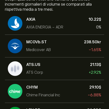
incrementi giornalieri di volume se comparati alla
rispettiva media a tre mesi.
AXIA
10.22‎$‎
AXIA ENERGIA - ADR
0%
MCOVb.ST
238.50‎kr‎
Medicover AB
-1.65%
ATS.US
21.13‎$‎
ATS Corp
+2.92%
CHYM
29.10‎$‎
Chime Financial Inc
-6.88%