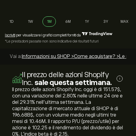
1D
1W
1M
6M
1Y
3Y
MAX
Iscriviti
per visualizzare i grafici completi forniti da
*Le prestazioni passate non sono indicative dei risultati futuri
Vai a:
Informazioni su SHOP >
Come acquistare? >
Le migli
Il prezzo delle azioni Shopify
i
Inc.
sale questa settimana.
Il prezzo delle azioni Shopify Inc. oggi è di 151.57‎$‎,
con una variazione del ‎2.80‎% nelle ultime 24 ore e
del ‎29.31‎% nell'ultima settimana. La
capitalizzazione di mercato attuale di SHOP è di
196.68B‎$‎, con un volume medio negli ultimi tre
mesi di 10.46M. Il rapporto P/U (prezzo/utile) per
azione è 102.25 e il rendimento del dividendo è del
0%. L'indice beta è di 2.15.