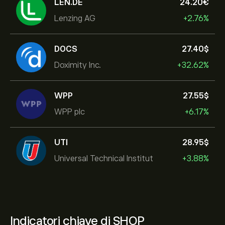
LEN.DE
24.20‎€‎
Lenzing AG
+2.76%
DOCS
27.40‎$‎
Doximity Inc.
+32.62%
WPP
27.55‎$‎
WPP plc
+6.17%
UTI
28.95‎$‎
Universal Technical Institut
+3.88%
Indicatori chiave di SHOP