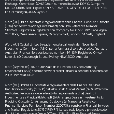
Exchange Commission (CySEC) con numero di licenza# 109/10. Company
No. C200585. Sede legale: KANIKA BUSINESS CENTRE, FLOOR 7, 4 Profiti
Ilia Germasogeia, 4046 Cyprus
eToro (UK) Ltd è autorizzata e regolamentata dalla Financial Conduct Authority
(FCA) per servizi relativi agli investimenti, con Firm Reference Number:
583263. Registrata in Inghilterra con Company No. 07973792. Sede legale:
24th floor, One Canada Square, Canary Wharf, London E14 5AB, England.
eToro AUS Capital Limited è regolamentata dall’Australian Securities &
Investments Commission (ASIC) per la fornitura di servizi e prodotti finanziari.
Australian Financial Services Licence number: 491139. Registered Office:
Level 3, 60 Castlereagh Street, Sydney NSW 2000, Australia
eToro (Seychelles) Ltd. è autorizzata dalla Financial Services Authority
Seychelles ("FSAS") a fornire servizi di broker-dealer ai sensi del Securities Act
2007 License #SD076
eToro (ME) Limited è autorizzata e regolamentata dalla Financial Services
Regulatory Authority ("FSRA") dell’Abu Dhabi Global Market (“ADGM”) come
Authorised Person a svolgere le attività regolamentate di (a) Dealing in
Investments as Principal (Matched), (b) Arranging Deals in Investments, (c)
Providing Custody, (d) Arranging Custody e (e) Managing Assets (con
Financial Services Permission Number 220073) ai sensi delle Financial Services
and Market Regulations 2015 (“FSMR”). La sua sede legale e principale sede
di attività si trova presso Office 207 and 208, 15th Floor Floor, Al Sarab