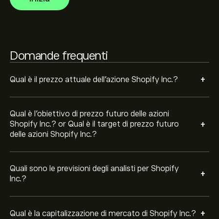
futuri movimenti dei prezzi.
La capitalizzazione di mercato di Shopify Inc. è
196.68B‎$‎
Sulla base delle raccomandazioni di 17 analisti per SHOP
Domande frequenti
negli ultimi 3 mesi, il consenso generale è Acquisto
forte.
+
Qual è il prezzo attuale dell'azione Shopify Inc.?
Qual è l'obiettivo di prezzo futuro delle azioni
+
Shopify Inc.? or Qual è il target di prezzo futuro
delle azioni Shopify Inc.?
Quali sono le previsioni degli analisti per Shopify
+
Inc.?
+
Qual è la capitalizzazione di mercato di Shopify Inc.?