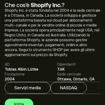
Che cos'è
Shopify Inc.
?
Shopify Inc. è stata fondata nel 2004 e la sede centrale
è a Ottawa, in Canada. La società sviluppa e gestisce
una piattaforma basata sul cloud per abbonamenti
multi-canale e per le vendite online di piccole e medie
imprese. La società opera principalmente negli USA, nel
Regno Unito, in Canada ed Australia. Utilizzando la
piattaforma Shopify, le aziende possono gestire
Il prezzo attuale delle azioni SHOP è di 151.57‎$‎.
agevolmente inventari, pagamenti, ordini e altro
ancora. Segui lo strumento SHOP per avere gli ultimi
aggiornamenti sul prezzo da Shopify.
AD
Dipendenti
Il target di prezzo medio per le azioni Shopify Inc. è di
Tobias Albin Lütke
7.6K
151.57‎$‎.
Iscriviti
su eToro per previsioni dettagliate degli
Fondazione
Sede centrale
analisti e obiettivi di prezzo.
2004
Ottawa, Ontario, CA
Servizi media
NASDAQ
Gli analisti offrono previsioni per le azioni Shopify Inc.
basate su tendenze di mercato, rapporti finanziari e
crescita prevista. Consulta le previsioni recenti per i
Inizia