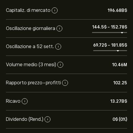
Capitaliz. di mercato
196.68B‎$‎
i
144.5‎$‎
-
152.78‎$‎
Oscillazione giornaliera
i
69.72‎$‎
-
181.85‎$‎
Oscillazione a 52 sett.
i
Volume medio (3 mesi)
10.46M
i
Rapporto prezzo-profitti
102.25
i
Ricavo
13.27B‎$‎
i
Dividendo (Rend.)
0‎$‎ (0%)
i