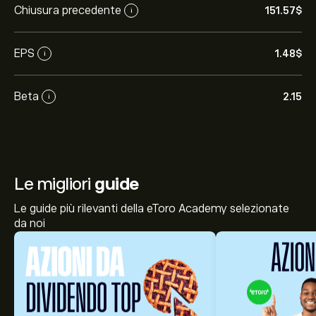
Chiusura precedente
151.57‎$‎
i
EPS
1.48‎$‎
i
Beta
2.15
i
Le migliori
guide
Le guide più rilevanti della eToro Academy selezionate
da noi