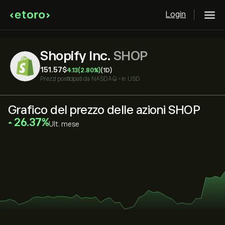
Login
Shopify Inc.
SHOP
151.57‎$‎
4.13
(2.80%)
(1D)
Prezzi posticipati da
NASDAQ
•
in USD
Grafico del prezzo delle azioni SHOP
‎26.37‎
Ult. mese