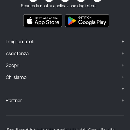
Termini e condizioni
Assicurazione sugli investimenti
Scarica la nostra applicazione dagli store
Documenti informativi chiave
Smart Portfolios
Dati sui reclami (clienti FCA)
+
I migliori titoli
+
Assistenza
+
Scopri
+
Chi siamo
+
+
Partner
eToro (Europe) Ltd è autorizzata e regolamentata dalla Cyprus Securities