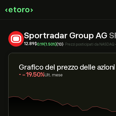
Sportradar Group AG
S
12.89‎$‎
0.19
(1.50%)
(1D)
•
Prezzi posticipati da
NASDAQ
Grafico del prezzo delle azion
‎-19.50‎
Ult. mese