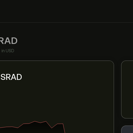
RAD
•
in USD
i SRAD