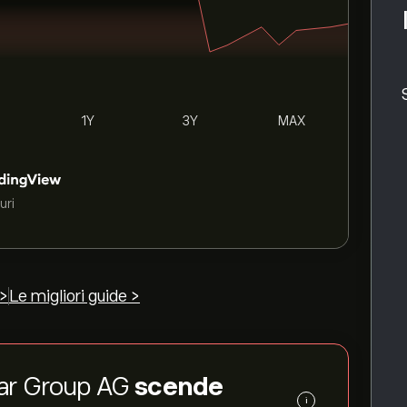
1Y
3Y
MAX
uri
 >
Le migliori guide >
adar Group AG
scende
i