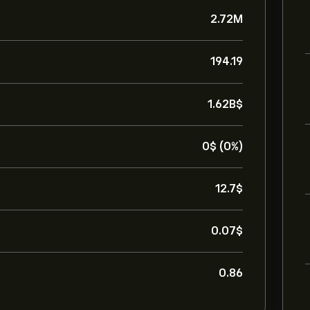
2.72M
194.19
1.62B‎$‎
0‎$‎ (0%)
12.7‎$‎
0.07‎$‎
0.86