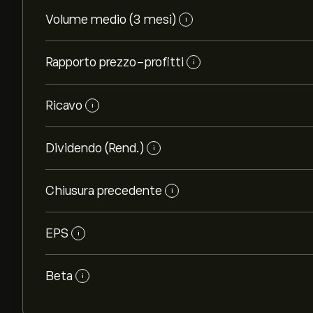
Volume medio (3 mesi)
i
Rapporto prezzo-profitti
i
Ricavo
i
Dividendo (Rend.)
i
Chiusura precedente
i
EPS
i
Beta
i