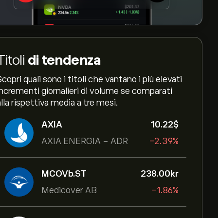
Titoli
di tendenza
Scopri quali sono i titoli che vantano i più elevati
incrementi giornalieri di volume se comparati
alla rispettiva media a tre mesi.
AXIA
10.22‎$‎
AXIA ENERGIA - ADR
-2.39%
MCOVb.ST
238.00‎kr‎
Medicover AB
-1.86%