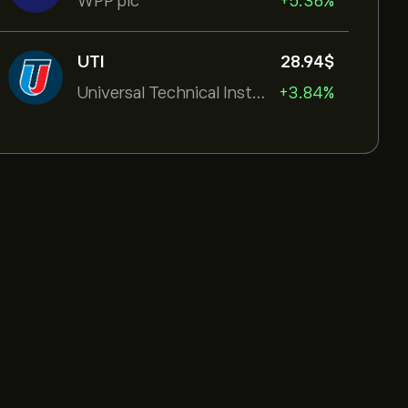
WPP plc
+5.36%
UTI
28.94‎$‎
Universal Technical Institut
+3.84%