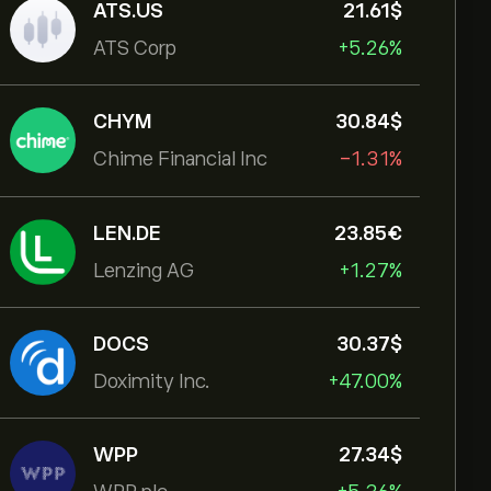
ATS.US
21.61‎$‎
ATS Corp
+5.26%
CHYM
30.84‎$‎
Chime Financial Inc
-1.31%
LEN.DE
23.85‎€‎
Lenzing AG
+1.27%
DOCS
30.37‎$‎
Doximity Inc.
+47.00%
WPP
27.34‎$‎