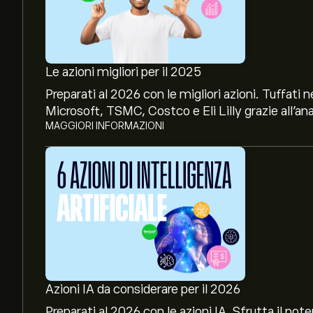
Le azioni migliori per il 2025
Preparati al 2026 con le migliori azioni. Tuffat
Microsoft, TSMC, Costco e Eli Lilly grazie all’ana
MAGGIORI INFORMAZIONI
Il prezzo attuale delle azioni TSEOQ è di 0.0020‎$
Il target di prezzo medio per le azioni Trinseo Plc
previsioni dettagliate degli analisti e obiettivi di
Azioni IA da considerare per il 2026
Gli analisti offrono previsioni per le azioni Trin
Preparati al 2026 con le azioni IA. Sfrutta il p