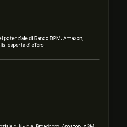
i nel potenziale di Banco BPM, Amazon,
lisi esperta di eToro.
‎.
 è di 0.0020‎$‎.
Iscriviti
su eToro per
 prezzo.
seo Plc basate su tendenze di mercato,
otenziale di Nvidia, Broadcom, Amazon, ASML,