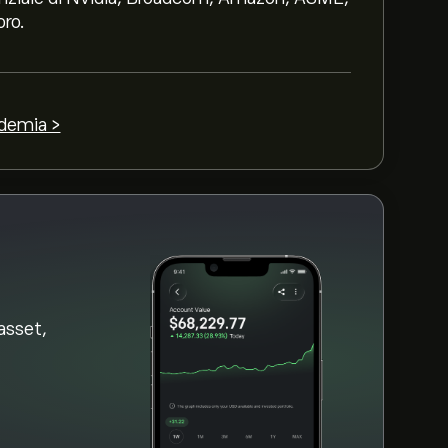
le previsioni recenti per i futuri movimenti
oro.
3100‎$‎
ademia >
asset,