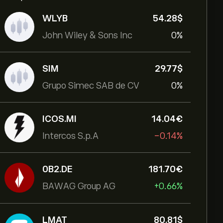
WLYB
54.28‎$‎
John Wiley & Sons Inc
0%
SIM
29.77‎$‎
Grupo Simec SAB de CV
0%
ICOS.MI
14.04‎€‎
Intercos S.p.A
-0.14%
0B2.DE
181.70‎€‎
BAWAG Group AG
+0.66%
LMAT
80.81‎$‎