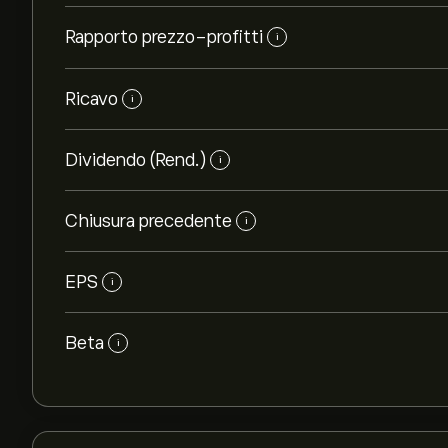
Rapporto prezzo-profitti
i
Ricavo
i
Dividendo (Rend.)
i
Chiusura precedente
i
EPS
i
Beta
i