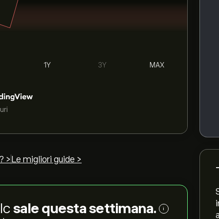
1Y
3Y
MAX
uri
? >
Le migliori guide >
Plc
sale questa settimana.
i