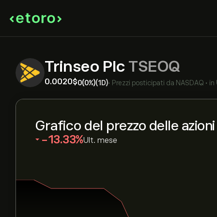
Trinseo Plc
TSEOQ
0.0020‎$‎
0
(0%)
(1D)
•
Prezzi posticipati da
NASDAQ
•
in
Grafico del prezzo delle azio
‎-13.33‎
Ult. mese