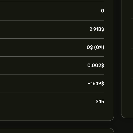
0
2.91B‎$‎
0‎$‎ (0%)
0.002‎$‎
-16.19‎$‎
3.15