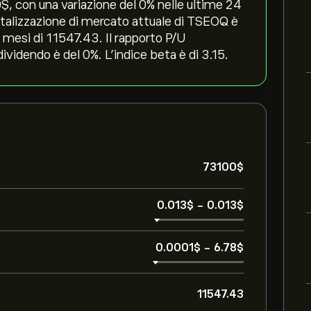
‎$‎, con una variazione del ‎0‎% nelle ultime 24
pitalizzazione di mercato attuale di TSEOQ è
e mesi di 11547.43. Il rapporto P/U
dividendo è del 0%. L'indice beta è di 3.15.
73100‎$‎
0.013‎$‎
-
0.013‎$‎
0.0001‎$‎
-
6.78‎$‎
11547.43