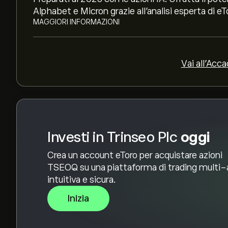
rapporti finanziari e crescita prevista. Consulta 
Alphabet e Micron grazie all’analisi esperta di eT
dei prezzi.
MAGGIORI INFORMAZIONI
La capitalizzazione di mercato di Trinseo Plc è 7
Vai all'Acc
Investi in Trinseo Plc
oggi
Crea un account eToro per acquistare azioni
TSEOQ su una piattaforma di trading multi-
intuitiva e sicura.
Inizia