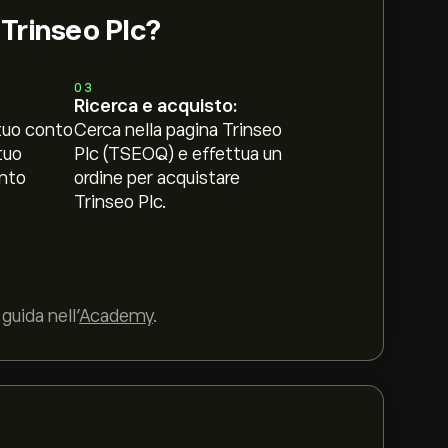
 Trinseo Plc?
03
Ricerca e acquisto:
tuo conto
Cerca nella pagina Trinseo
tuo
Plc (TSEOQ) e effettua un
nto
ordine per acquistare
Trinseo Plc.
guida nell’
Academy
.