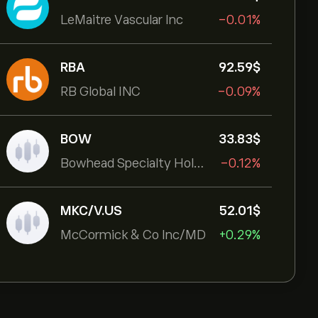
LeMaitre Vascular Inc
-0.01%
RBA
92.59‎$‎
RB Global INC
-0.09%
BOW
33.83‎$‎
Bowhead Specialty Holdings Inc
-0.12%
MKC/V.US
52.01‎$‎
McCormick & Co Inc/MD
+0.29%