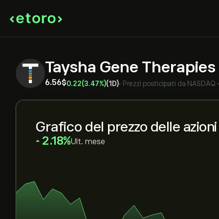
Taysha Gene Therapies
6.56‎$‎
0.22
(3.47%)
(1D)
•
Prezzi posticipati da
NASDAQ
Grafico del prezzo delle azion
‎2.18‎
Ult. mese