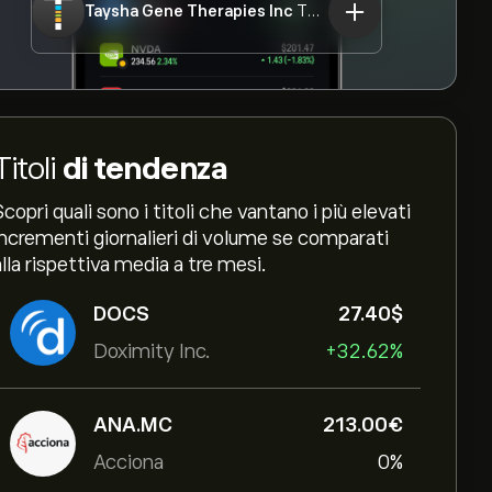
Taysha Gene Therapies Inc
TSHA
Titoli
di tendenza
Scopri quali sono i titoli che vantano i più elevati
incrementi giornalieri di volume se comparati
alla rispettiva media a tre mesi.
DOCS
27.40‎$‎
Doximity Inc.
+32.62%
ANA.MC
213.00‎€‎
Acciona
0%