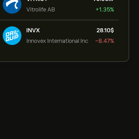
Vitrolife AB
+1.35%
INVX
28.10‎$‎
Innovex International Inc
-8.47%