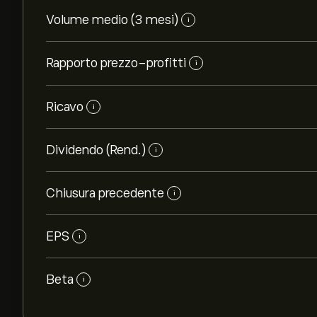
Volume medio (3 mesi)
i
Rapporto prezzo-profitti
i
Ricavo
i
Dividendo (Rend.)
i
Chiusura precedente
i
EPS
i
Beta
i