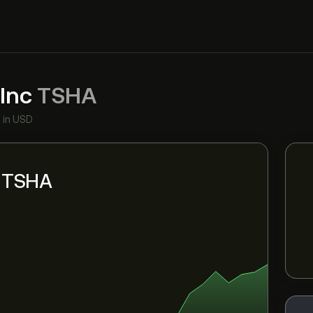
 Inc
TSHA
•
in USD
i TSHA