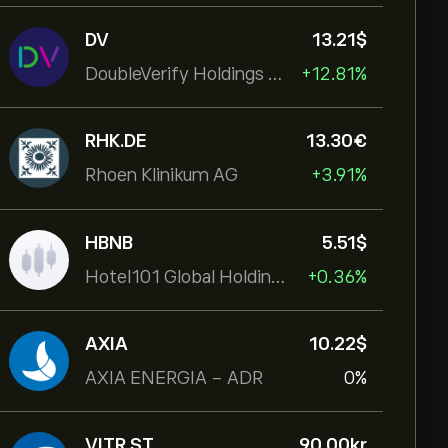
DV
13.21‎$‎
DoubleVerify Holdings Inc
+12.81%
RHK.DE
13.30‎€‎
Rhoen Klinikum AG
+3.91%
HBNB
5.51‎$‎
Hotel101 Global Holdings Corp
+0.36%
AXIA
10.22‎$‎
AXIA ENERGIA - ADR
0%
VITR.ST
90.00‎kr‎