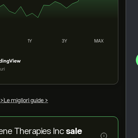
1Y
3Y
MAX
uri
 >
Le migliori guide >
 Gene Therapies Inc
sale
i