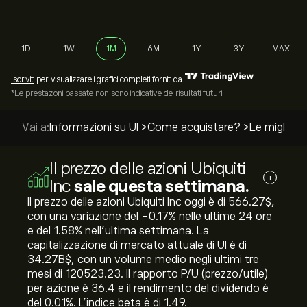
1D
1W
1M
6M
1Y
3Y
MAX
Iscriviti
per visualizzare i grafici completi forniti da
*Le prestazioni passate non sono indicative dei risultati futuri
Vai a:
Informazioni su UI >
Come acquistare? >
Le migliori 
Il prezzo delle azioni Ubiquiti
i
Inc
sale questa settimana.
Il prezzo delle azioni Ubiquiti Inc oggi è di 566.27‎$‎,
con una variazione del ‎-0.17‎% nelle ultime 24 ore
e del ‎1.58‎% nell'ultima settimana. La
capitalizzazione di mercato attuale di UI è di
34.27B‎$‎, con un volume medio negli ultimi tre
mesi di 120523.23. Il rapporto P/U (prezzo/utile)
per azione è 36.4 e il rendimento del dividendo è
del 0.01%. L'indice beta è di 1.49.