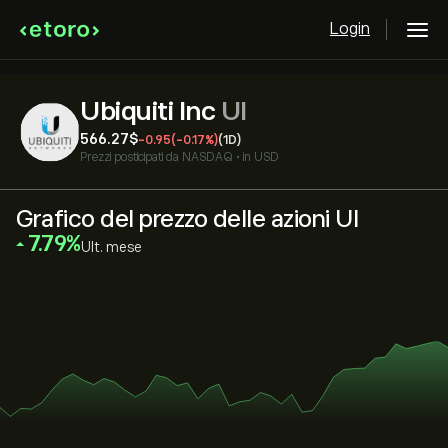
Login
Ubiquiti Inc
UI
566.27‎$‎
-0.95
(-0.17%)
(1D)
Prezzi posticipati da
NASDAQ
•
in USD
Grafico del prezzo delle azioni UI
‎7.79‎
Ult. mese