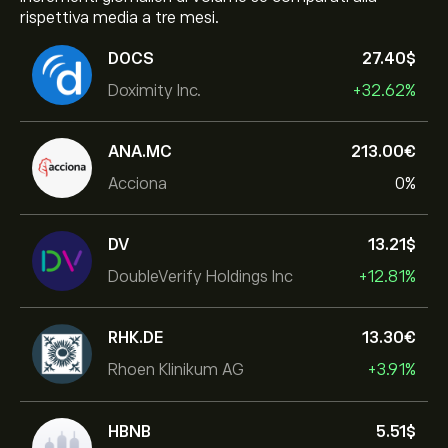
rispettiva media a tre mesi.
DOCS
27.40‎$‎
Doximity Inc.
+32.62%
ANA.MC
213.00‎€‎
Acciona
0%
DV
13.21‎$‎
DoubleVerify Holdings Inc
+12.81%
RHK.DE
13.30‎€‎
Rhoen Klinikum AG
+3.91%
HBNB
5.51‎$‎