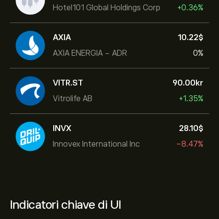
Hotel101 Global Holdings Corp
+0.36%
AXIA
10.22‎$‎
AXIA ENERGIA - ADR
0%
VITR.ST
90.00‎kr‎
Vitrolife AB
+1.35%
INVX
28.10‎$‎
Innovex International Inc
-8.47%
Indicatori chiave di UI