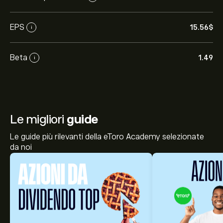
EPS
15.56‎$‎
i
Beta
1.49
i
Le migliori
guide
Le guide più rilevanti della eToro Academy selezionate
da noi