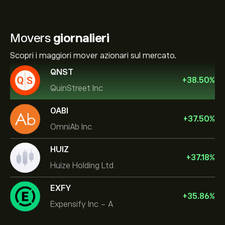
Movers
giornalieri
Scopri i maggiori mover azionari sul mercato.
QNST
+
38.50
%
QuinStreet Inc
OABI
+
37.50
%
OmniAb Inc
HUIZ
+
37.18
%
Huize Holding Ltd
EXFY
+
35.86
%
Expensify Inc - A