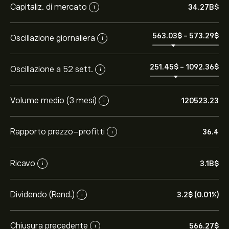
Capitaliz. di mercato
34.27B‎$‎
i
563.03‎$‎
-
573.29‎$‎
Oscillazione giornaliera
i
251.45‎$‎
-
1092.36‎$‎
Oscillazione a 52 sett.
i
Volume medio (3 mesi)
120523.23
i
Rapporto prezzo-profitti
36.4
i
Ricavo
3.1B‎$‎
i
Dividendo (Rend.)
3.2‎$‎ (0.01%)
i
Chiusura precedente
566.27‎$‎
i