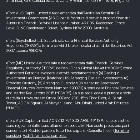
24th floor, One Canada Square, Canary Wharf, London E14 5AB, England.
eToro AUS Capital Limited è regolamentata dall’Australian Securities &
Investments Commission (ASIC) per la fornitura di servizi e prodotti finanziari.
Australian Financial Services Licence number: 491139. Registered Office:
Level 3, 60 Castlereagh Street, Sydney NSW 2000, Australia
eToro (Seychelles) Ltd. è autorizzata dalla Financial Services Authority
Seychelles ("FSAS") a fornire servizi di broker-dealer ai sensi del Securities Act
2007 License #SD076
eToro (ME) Limited è autorizzata e regolamentata dalla Financial Services
Regulatory Authority ("FSRA") dell’Abu Dhabi Global Market (“ADGM”) come
Authorised Person a svolgere le attività regolamentate di (a) Dealing in
Investments as Principal (Matched), (b) Arranging Deals in Investments, (c)
Providing Custody, (d) Arranging Custody e (e) Managing Assets (con
Financial Services Permission Number 220073) ai sensi delle Financial Services
and Market Regulations 2015 (“FSMR”). La sua sede legale e principale sede
di attività si trova presso Office 207 and 208, 15th Floor Floor, Al Sarab
Tower, ADGM Square, Al Maryah Island, Abu Dhabi, United Arab Emirates
(“UAE”).
eToro AUS Capital Limited ACN 612 791 803 AFSL 491139. I criptoasset non
sono regolamentati e sono altamente speculativi. Non esiste protezione per i
consumatori. Rischi di perdere tutto il tuo capitale. Consulta i nostri
Termini e
condizioni
.
Vedi l’informativa completa