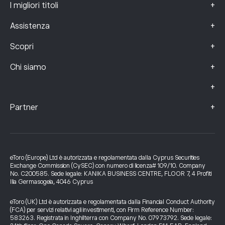
+
I migliori titoli
+
Assistenza
+
Scopri
+
Chi siamo
+
+
Partner
eToro (Europe) Ltd è autorizzata e regolamentata dalla Cyprus Securities
Exchange Commission (CySEC) con numero di licenza# 109/10. Company
No. C200585. Sede legale: KANIKA BUSINESS CENTRE, FLOOR 7, 4 Profiti
Ilia Germasogeia, 4046 Cyprus
eToro (UK) Ltd è autorizzata e regolamentata dalla Financial Conduct Authority
(FCA) per servizi relativi agli investimenti, con Firm Reference Number:
583263. Registrata in Inghilterra con Company No. 07973792. Sede legale: