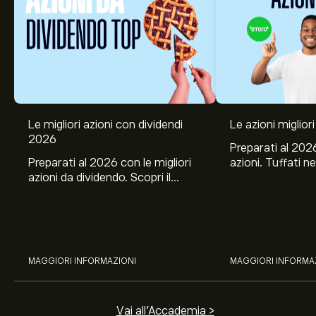
Le migliori azioni con dividendi
Le azioni migliori
2026
Preparati al 2026
Preparati al 2026 con le migliori
azioni. Tuffati ne
azioni da dividendo. Scopri il
Banco BPM, Ama
potenziale di J&J, Chevron,
TSMC, Costco e El
Coca-Cola, Verizon, Eni, A2A
all’analisi espert
con l’analisi esperta di eToro.
MAGGIORI INFORMAZIONI
MAGGIORI INFORMA
Vai all'Accademia >