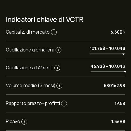
Indicatori chiave di VCTR
Capitaliz. di mercato
6.68B‎$‎
i
101.75‎$‎
-
107.04‎$‎
Oscillazione giornaliera
i
46.93‎$‎
-
107.04‎$‎
Oscillazione a 52 sett.
i
Volume medio (3 mesi)
530162.98
i
Rapporto prezzo-profitti
19.58
i
Ricavo
1.56B‎$‎
i