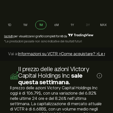
1D
1W
1M
6M
1Y
3Y
MAX
Iscriviti
per visualizzare i grafici completi forniti da
*Le prestazioni passate non sono indicative dei risultati futuri
Vai a:
Informazioni su VCTR >
Come acquistare? >
Le migli
Il prezzo delle azioni Victory
Capital Holdings Inc
sale
i
questa settimana.
Il prezzo delle azioni Victory Capital Holdings Inc
oggi è di 106.79‎$‎, con una variazione del ‎6.82‎%
nelle ultime 24 ore e del ‎8.26‎% nell'ultima
settimana. La capitalizzazione di mercato attuale
di VCTR è di 6.68B‎$‎, con un volume medio negli