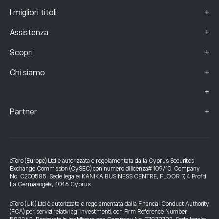
+
I migliori titoli
+
Assistenza
+
Scopri
+
Chi siamo
+
+
Partner
eToro (Europe) Ltd è autorizzata e regolamentata dalla Cyprus Securities
Exchange Commission (CySEC) con numero di licenza# 109/10. Company
No. C200585. Sede legale: KANIKA BUSINESS CENTRE, FLOOR 7, 4 Profiti
Ilia Germasogeia, 4046 Cyprus
eToro (UK) Ltd è autorizzata e regolamentata dalla Financial Conduct Authority
(FCA) per servizi relativi agli investimenti, con Firm Reference Number: