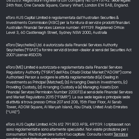
583263. Registrata in Inghilterra con Company No. 07973792. Sede legale:
24th floor, One Canada Square, Canary Wharf, London E14 5AB, England.
eToro AUS Capital Limited è regolamentata dall’Australian Securities &
Investments Commission (ASIC) per la fornitura di servizi e prodotti finanziari.
Australian Financial Services Licence number: 491139. Registered Office:
Level 3, 60 Castlereagh Street, Sydney NSW 2000, Australia
eToro (Seychelles) Ltd. è autorizzata dalla Financial Services Authority
Seychelles ("FSAS") a fornire servizi di broker-dealer ai sensi del Securities Act
2007 License #SD076
eToro (ME) Limited è autorizzata e regolamentata dalla Financial Services
Regulatory Authority ("FSRA") dell’Abu Dhabi Global Market (“ADGM”) come
Authorised Person a svolgere le attività regolamentate di (a) Dealing in
Investments as Principal (Matched), (b) Arranging Deals in Investments, (c)
Providing Custody, (d) Arranging Custody e (e) Managing Assets (con
Financial Services Permission Number 220073) ai sensi delle Financial Services
and Market Regulations 2015 (“FSMR”). La sua sede legale e principale sede
di attività si trova presso Office 207 and 208, 15th Floor Floor, Al Sarab
Tower, ADGM Square, Al Maryah Island, Abu Dhabi, United Arab Emirates
(“UAE”).
eToro AUS Capital Limited ACN 612 791 803 AFSL 491139. I criptoasset non
sono regolamentati e sono altamente speculativi. Non esiste protezione per i
consumatori. Rischi di perdere tutto il tuo capitale. Consulta i nostri
Termini e