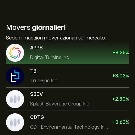
Movers
giornalieri
Scopri i maggiori mover azionari sul mercato.
APPS
+
8.35
%
Digital Turbine Inc
TBI
+
3.03
%
TrueBlue Inc
SBEV
+
2.80
%
Splash Beverage Group Inc
CDTG
+
2.63
%
CDT Environmental Technology Investment Holdings L