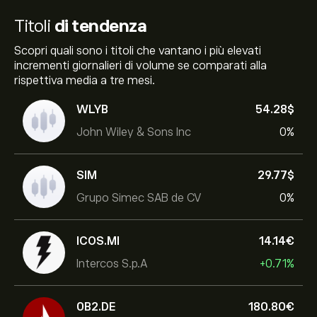
Titoli
di tendenza
Scopri quali sono i titoli che vantano i più elevati
incrementi giornalieri di volume se comparati alla
rispettiva media a tre mesi.
WLYB
54.28‎$‎
John Wiley & Sons Inc
0%
SIM
29.77‎$‎
Grupo Simec SAB de CV
0%
ICOS.MI
14.14‎€‎
Intercos S.p.A
+0.71%
0B2.DE
180.80‎€‎