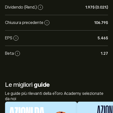
Dividendo (Rend.)
1.97‎$‎ (0.02%)
i
Chiusura precedente
106.79‎$‎
i
EPS
5.46‎$‎
i
Beta
1.27
i
Le migliori
guide
Le guide più rilevanti della eToro Academy selezionate
da noi