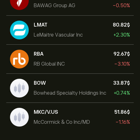
BAWAG Group AG
-0.50%
LMAT
80.82‎$‎
LeMaitre Vascular Inc
+2.30%
RBA
92.67‎$‎
RB Global INC
-3.10%
BOW
33.87‎$‎
Bowhead Specialty Holdings Inc
+0.74%
MKC/V.US
51.86‎$‎
McCormick & Co Inc/MD
-1.16%