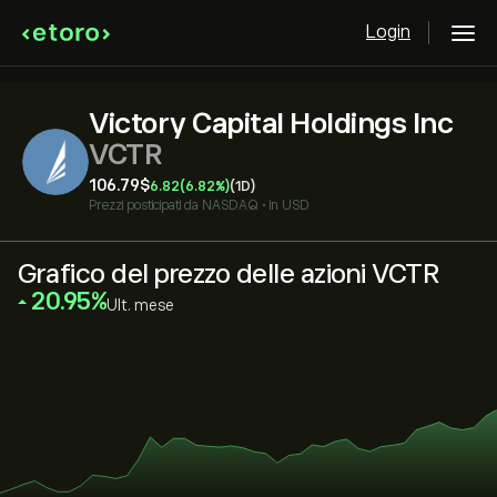
Login
Victory Capital Holdings Inc
VCTR
106.79‎$‎
6.82
(6.82%)
(1D)
Prezzi posticipati da
NASDAQ
•
in USD
Grafico del prezzo delle azioni VCTR
‎20.95‎
Ult. mese